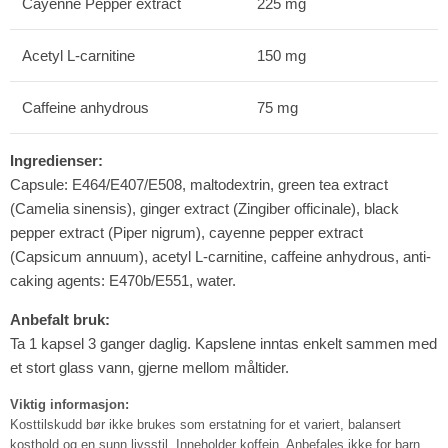
Cayenne Pepper extract
225 mg
Acetyl L-carnitine
150 mg
Caffeine anhydrous
75 mg
Ingredienser:
Capsule: E464/E407/E508, maltodextrin, green tea extract
(Camelia sinensis), ginger extract (Zingiber officinale), black
pepper extract (Piper nigrum), cayenne pepper extract
(Capsicum annuum), acetyl L-carnitine, caffeine anhydrous, anti-
caking agents: E470b/E551, water.
Anbefalt bruk:
Ta 1 kapsel 3 ganger daglig. Kapslene inntas enkelt sammen med
et stort glass vann, gjerne mellom måltider.
Viktig informasjon:
Kosttilskudd bør ikke brukes som erstatning for et variert, balansert
kosthold og en sunn livsstil. Inneholder koffein. Anbefales ikke for barn,