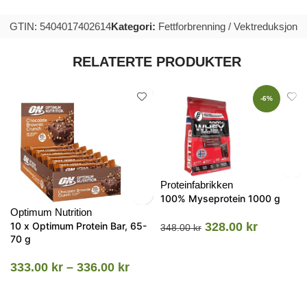
GTIN: 5404017402614
Kategori:
Fettforbrenning / Vektreduksjon
RELATERTE PRODUKTER
-6%
Proteinfabrikken
100% Myseprotein 1000 g
Optimum Nutrition
10 x Optimum Protein Bar, 65-
328.00
kr
348.00
kr
70 g
333.00
kr
–
336.00
kr