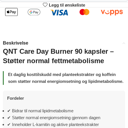
Legg til ønskeliste
2
3-4
266.31
263.62
kr
kr
1%
2%
5-9
10+
258.24
244.79
kr
kr
Beskrivelse
4%
9%
QNT Care Day Burner 90 kapsler –
Støtter normal fettmetabolisme
Et daglig kosttilskudd med planteekstrakter og koffein
som støtter normal energiomsetning og lipidmetabolisme.
Fordeler
✔ Bidrar til normal lipidmetabolisme
✔ Støtter normal energiomsetning gjennom dagen
✔ Inneholder L-karnitin og aktive planteekstrakter