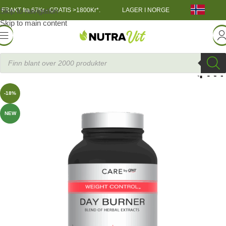
Skip to navigation
FRAKT fra 67Kr - GRATIS >1800Kr*.
LAGER I NORGE
Skip to main content
orbrenning / Vektreduksjon
»
QNT Care Day Burner 90 caps
-18%
NEW