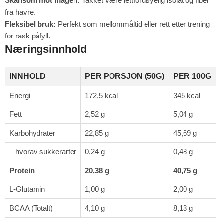
Skånsom mot magen:
Takket være lettfordøyelig isolat og fiber
fra havre.
Fleksibel bruk:
Perfekt som mellommåltid eller rett etter trening
for rask påfyll.
Næringsinnhold
INNHOLD
PER PORSJON (50G)
PER 100G
Energi
172,5 kcal
345 kcal
Fett
2,52 g
5,04 g
Karbohydrater
22,85 g
45,69 g
– hvorav sukkerarter
0,24 g
0,48 g
Protein
20,38 g
40,75 g
L-Glutamin
1,00 g
2,00 g
BCAA (Totalt)
4,10 g
8,18 g