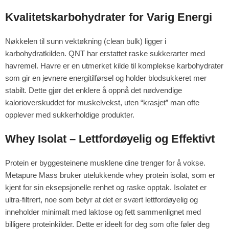
Kvalitetskarbohydrater for Varig Energi
Nøkkelen til sunn vektøkning (clean bulk) ligger i
karbohydratkilden. QNT har erstattet raske sukkerarter med
havremel. Havre er en utmerket kilde til komplekse karbohydrater
som gir en jevnere energitilførsel og holder blodsukkeret mer
stabilt. Dette gjør det enklere å oppnå det nødvendige
kalorioverskuddet for muskelvekst, uten “krasjet” man ofte
opplever med sukkerholdige produkter.
Whey Isolat – Lettfordøyelig og Effektivt
Protein er byggesteinene musklene dine trenger for å vokse.
Metapure Mass bruker utelukkende whey protein isolat, som er
kjent for sin eksepsjonelle renhet og raske opptak. Isolatet er
ultra-filtrert, noe som betyr at det er svært lettfordøyelig og
inneholder minimalt med laktose og fett sammenlignet med
billigere proteinkilder. Dette er ideelt for deg som ofte føler deg