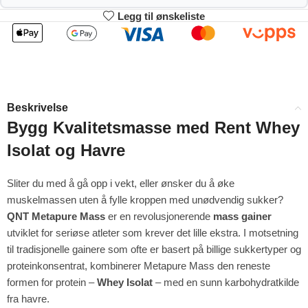
Legg til ønskeliste
2
3-4
494.01
489.02
kr
kr
1%
2%
5-9
10+
479.04
454.09
kr
kr
Beskrivelse
4%
9%
Bygg Kvalitetsmasse med Rent Whey
Isolat og Havre
Sliter du med å gå opp i vekt, eller ønsker du å øke
muskelmassen uten å fylle kroppen med unødvendig sukker?
QNT Metapure Mass
er en revolusjonerende
mass gainer
utviklet for seriøse atleter som krever det lille ekstra. I motsetning
til tradisjonelle gainere som ofte er basert på billige sukkertyper og
proteinkonsentrat, kombinerer Metapure Mass den reneste
formen for protein –
Whey Isolat
– med en sunn karbohydratkilde
fra havre.