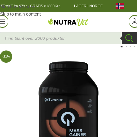
Skip to navigation
FRAKT fra 67Kr - GRATIS >1800Kr*.
LAGER I NORGE
Skip to main content
TRENINGSNÆRING
»
QNT Metapure Mass 1815g
-21%