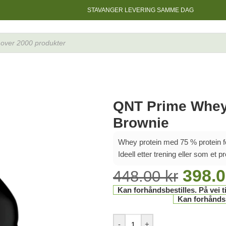
STAVANGER LEVERING SAMME DAG
rownie
QNT Prime Whey
Brownie
Whey protein med 75 % protein f
Ideell etter trening eller som et p
398.
448.00
kr
Kan forhåndsbestilles. På vei ti
Kan forhåndsbe
-
+