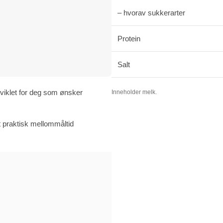
– hvorav sukkerarter
Protein
Salt
viklet for deg som ønsker
Inneholder melk.
t praktisk mellommåltid