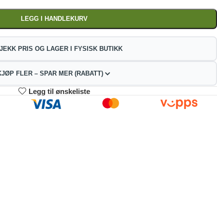
LEGG I HANDLEKURV
JEKK PRIS OG LAGER I FYSISK BUTIKK
KJØP FLER – SPAR MER (RABATT)
Legg til ønskeliste
3-4
5-9
10+
90.04
382.08
362.18
kr
kr
kr
2%
4%
9%