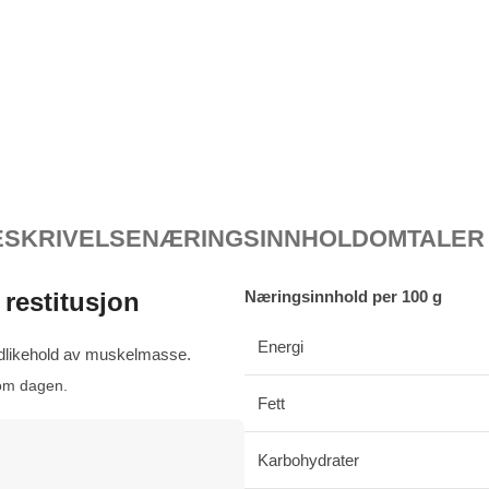
ESKRIVELSE
NÆRINGSINNHOLD
OMTALER 
restitusjon
Næringsinnhold per 100 g
Energi
edlikehold av muskelmasse.
nom dagen.
Fett
Karbohydrater