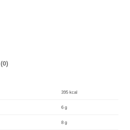
(0)
395 kcal
6 g
8 g