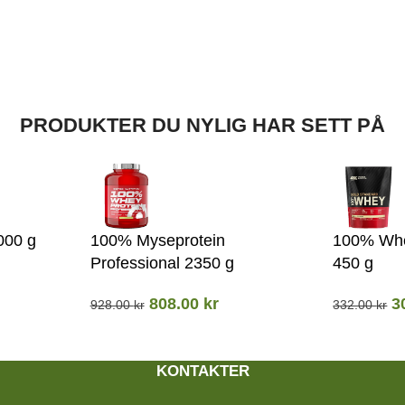
PRODUKTER DU NYLIG HAR SETT PÅ
000 g
100% Myseprotein
100% Whe
Professional 2350 g
450 g
808.00
kr
3
928.00
kr
332.00
kr
KONTAKTER