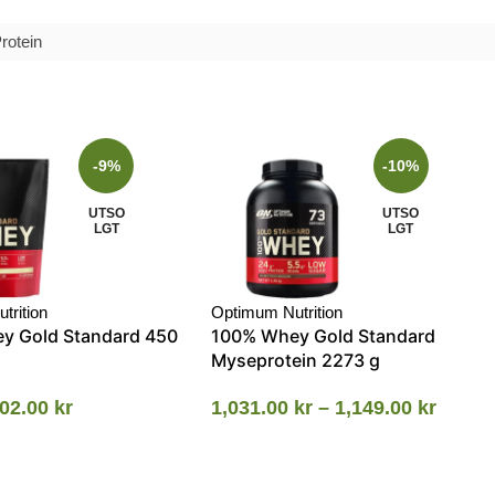
rotein
-9%
-10%
UTSO
UTSO
LGT
LGT
trition
Optimum Nutrition
y Gold Standard 450
100% Whey Gold Standard
Myseprotein 2273 g
02.00
kr
1,031.00
kr
–
1,149.00
kr