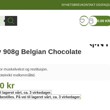
NYHETSBREV
KONTAKT OSS
FAQS
LOGIN / REGISTER
0.00
KR
 908g Belgian Chocolate
or muskelvekst og restitusjon.
roteinrikt mellommåltid.
00
kr
l lageret vårt, ca. 3 virkedager.
stilles. På vei til lageret vårt, ca. 3 virkedager.