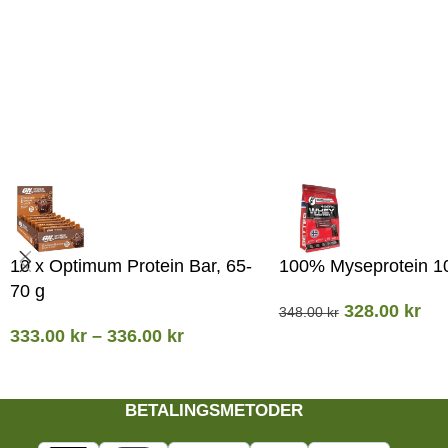
10 x Optimum Protein Bar, 65-
100% Myseprotein 1
70 g
328.00
kr
348.00
kr
333.00
kr
–
336.00
kr
BETALINGSMETODER