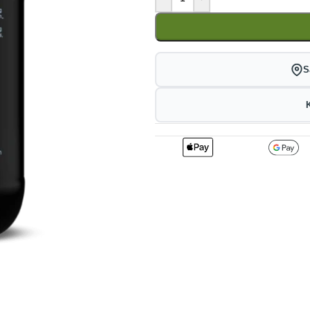
S
2
394.02
3
kr
1%