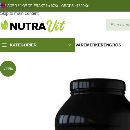
Skip to navigation
LAGER I NORGE
FRAKT fra 67Kr - GRATIS >1800Kr*.
Skip to main content
VAREMERKER
ENGROS
KATEGORIER
TRENINGSNÆRING
»
QNT Prime Whey 908g Belgian Chocolate B
-11%