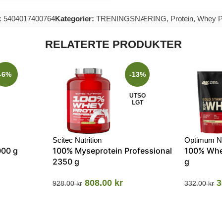
: 5404017400764
Kategorier:
TRENINGSNÆRING
,
Protein
,
Whey P
RELATERTE PRODUKTER
-6%
-13%
UTSO
LGT
Scitec Nutrition
Optimum Nu
000 g
100% Myseprotein Professional
100% Whe
2350 g
g
808.00
kr
3
928.00
kr
332.00
kr