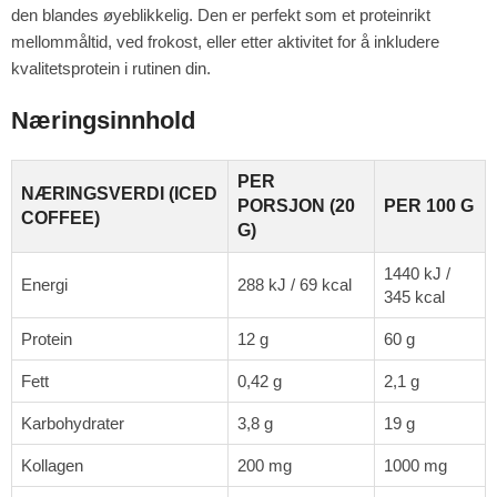
den blandes øyeblikkelig. Den er perfekt som et proteinrikt
mellommåltid, ved frokost, eller etter aktivitet for å inkludere
kvalitetsprotein i rutinen din.
Næringsinnhold
PER
NÆRINGSVERDI (ICED
PORSJON (20
PER 100 G
COFFEE)
G)
1440 kJ /
Energi
288 kJ / 69 kcal
345 kcal
Protein
12 g
60 g
Fett
0,42 g
2,1 g
Karbohydrater
3,8 g
19 g
Kollagen
200 mg
1000 mg