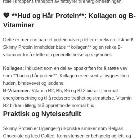
rolle i kroppens transport av fettsyrer til energiomsetningen.
💖 **Hud og Hår Protein**: Kollagen og B-
Vitaminer
Dette er mer enn bare et proteinpulver; det er et velværetilskudd!
Skinny Protein inneholder både **kollagen** og en rekke B-
vitaminer for å støtte din generelle helse og skjønnhet:
Kollagen:
Inkludert som en del av oppskriften for å støtte vev
som **hud og hår protein**. Kollagen er en sentral byggestein i
huden, bindevevet og leddene.
B-Vitaminer:
Vitamin B2, B5, B6 og B12 bidrar til normal
energiomsetning og til å redusere tretthet og utmattelse. Vitamin
B2 bidrar i tillegg til å opprettholde normal hud.
Praktisk og Nytelsesfullt
Skinny Protein er tilgjengelig i ikoniske smaker som Belgian
Chocolate og Iced Coffee. Konsistensen er behagelig og lett, og