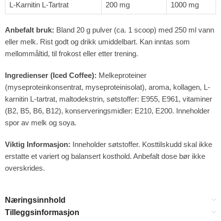
L-Karnitin L-Tartrat
200 mg
1000 mg
Anbefalt bruk:
Bland 20 g pulver (ca. 1 scoop) med 250 ml vann
eller melk. Rist godt og drikk umiddelbart. Kan inntas som
mellommåltid, til frokost eller etter trening.
Ingredienser (Iced Coffee):
Melkeproteiner
(myseproteinkonsentrat, myseproteinisolat), aroma, kollagen, L-
karnitin L-tartrat, maltodekstrin, søtstoffer: E955, E961, vitaminer
(B2, B5, B6, B12), konserveringsmidler: E210, E200. Inneholder
spor av melk og soya.
Viktig Informasjon:
Inneholder søtstoffer. Kosttilskudd skal ikke
erstatte et variert og balansert kosthold. Anbefalt dose bør ikke
overskrides.
Næringsinnhold
Tilleggsinformasjon