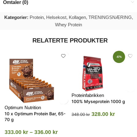
Omtaler (0)
Kategorier:
Protein
,
Helsekost
,
Kollagen
,
TRENINGSNÆRING
,
Whey Protein
RELATERTE PRODUKTER
-6%
Proteinfabrikken
100% Myseprotein 1000 g
Optimum Nutrition
10 x Optimum Protein Bar, 65-
328.00
kr
348.00
kr
70 g
333.00
kr
–
336.00
kr