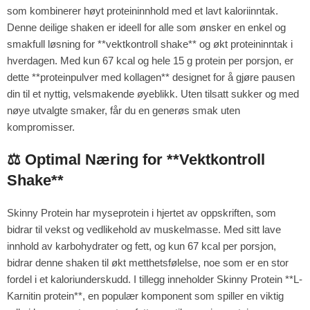
som kombinerer høyt proteininnhold med et lavt kaloriinntak.
Denne deilige shaken er ideell for alle som ønsker en enkel og
smakfull løsning for **vektkontroll shake** og økt proteininntak i
hverdagen. Med kun 67 kcal og hele 15 g protein per porsjon, er
dette **proteinpulver med kollagen** designet for å gjøre pausen
din til et nyttig, velsmakende øyeblikk. Uten tilsatt sukker og med
nøye utvalgte smaker, får du en generøs smak uten
kompromisser.
⚖️ Optimal Næring for **Vektkontroll
Shake**
Skinny Protein har myseprotein i hjertet av oppskriften, som
bidrar til vekst og vedlikehold av muskelmasse. Med sitt lave
innhold av karbohydrater og fett, og kun 67 kcal per porsjon,
bidrar denne shaken til økt metthetsfølelse, noe som er en stor
fordel i et kaloriunderskudd. I tillegg inneholder Skinny Protein **L-
Karnitin protein**, en populær komponent som spiller en viktig