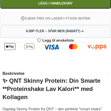
LEGG I HANDLEKURV
SJEKK PRIS OG LAGER I FYSISK BUTIKK
KJØP FLER – SPAR MER (RABATT)
Legg til ønskeliste
2
3-4
256.41
253.82
kr
kr
1%
2%
5-9
10+
248.64
235.69
kr
kr
Beskrivelse
4%
9%
✨ QNT Skinny Protein: Din Smarte
**Proteinshake Lav Kalori** med
Kollagen
Oppdag Skinny Protein fra QNT – den perfekte “smart shake”