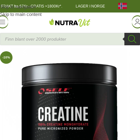
Skip to navigation
FRAKT fra 67Kr - GRATIS >1800Kr*.
LAGER I NORGE
Skip to main content
ekost
»
Kognitive Forsterkere
»
Real Creatine / Kreatin 250g
-10%