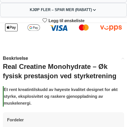
KJØP FLER – SPAR MER (RABATT)
Legg til ønskeliste
2
3-4
177.21
175.42
kr
kr
1%
2%
5-9
10+
171.84
162.89
kr
kr
Beskrivelse
4%
9%
Real Creatine Monohydrate – Øk
fysisk prestasjon ved styrketrening
Et rent kreatintilskudd av høyeste kvalitet designet for økt
styrke, eksplosivitet og raskere gjenoppladning av
muskelenergi.
Fordeler