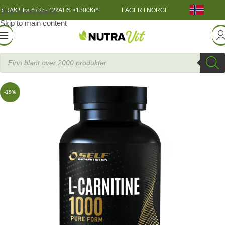
Skip to navigation
FRAKT fra 67Kr - GRATIS >1800Kr*.
LAGER I NORGE
Skip to main content
forbrenning / Vektreduksjon
»
Self L-Carnitine 1000 100 tabs
-19%