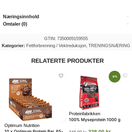
Næringsinnhold
Omtaler (0)
GTIN: 7350009159555
Kategorier:
Fettforbrenning / Vektreduksjon
,
TRENINGSNÆRING
RELATERTE PRODUKTER
-6%
Proteinfabrikken
100% Myseprotein 1000 g
Optimum Nutrition
10 x Optimum Protein Bar, 65-
328.00
kr
348.00
kr