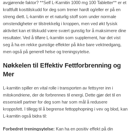
avgjørende faktor? **Self L-Karnitin 1000 mg 100 Tabletter** er et
kraftfullt kosttilskudd for deg som trener hardt og/eller er på en
streng diett. L-karnitin er et naturlig stoff som under normale
omstendigheter er tilstrekkelig i kroppen, men ved økt fysisk
aktivitet kan et tilskudd være svært gunstig for å maksimere dine
resultater. Ved å tilføre L-karnitin som supplement, har det vist
seg å ha en rekke gunstige effekter på ikke bare vektnedgang,
men også på generell helse og treningsytelse.
Nøkkelen til Effektiv Fettforbrenning og
Mer
L-karnitin spiller en vital rolle i transporten av fettsyrer inn i
mitokondriene, der de forbrennes til energi. Dette gjør det til en
essensiell partner for deg som har som mål å redusere
kroppsfett. I tillegg til å begrense fettopphopning i vev og blod, kan
L-karnitin også bidra til:
Forbedret treningsytelse:
Kan ha en positiv effekt på din