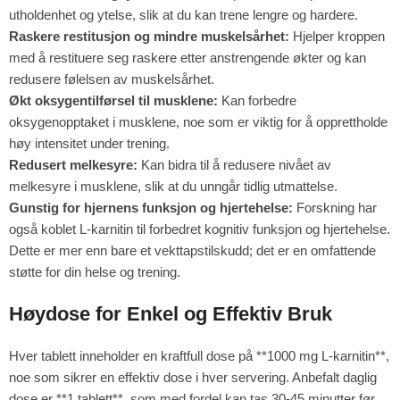
utholdenhet og ytelse, slik at du kan trene lengre og hardere.
Raskere restitusjon og mindre muskelsårhet:
Hjelper kroppen
med å restituere seg raskere etter anstrengende økter og kan
redusere følelsen av muskelsårhet.
Økt oksygentilførsel til musklene:
Kan forbedre
oksygenopptaket i musklene, noe som er viktig for å opprettholde
høy intensitet under trening.
Redusert melkesyre:
Kan bidra til å redusere nivået av
melkesyre i musklene, slik at du unngår tidlig utmattelse.
Gunstig for hjernens funksjon og hjertehelse:
Forskning har
også koblet L-karnitin til forbedret kognitiv funksjon og hjertehelse.
Dette er mer enn bare et vekttapstilskudd; det er en omfattende
støtte for din helse og trening.
Høydose for Enkel og Effektiv Bruk
Hver tablett inneholder en kraftfull dose på **1000 mg L-karnitin**,
noe som sikrer en effektiv dose i hver servering. Anbefalt daglig
dose er **1 tablett**, som med fordel kan tas 30-45 minutter før