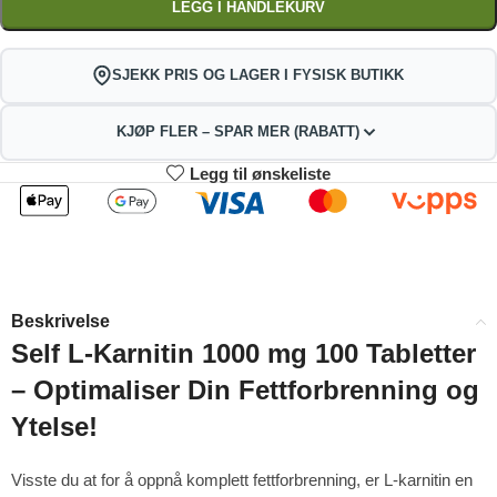
LEGG I HANDLEKURV
SJEKK PRIS OG LAGER I FYSISK BUTIKK
KJØP FLER – SPAR MER (RABATT)
Legg til ønskeliste
2
3-4
252.45
249.90
kr
kr
1%
2%
5-9
10+
244.80
232.05
kr
kr
Beskrivelse
4%
9%
Self L-Karnitin 1000 mg 100 Tabletter
– Optimaliser Din Fettforbrenning og
Ytelse!
Visste du at for å oppnå komplett fettforbrenning, er L-karnitin en