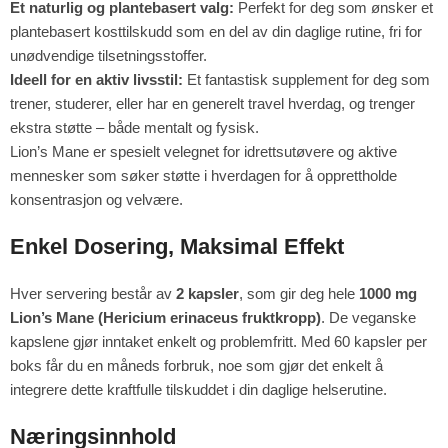
Et naturlig og plantebasert valg:
Perfekt for deg som ønsker et
plantebasert kosttilskudd som en del av din daglige rutine, fri for
unødvendige tilsetningsstoffer.
Ideell for en aktiv livsstil:
Et fantastisk supplement for deg som
trener, studerer, eller har en generelt travel hverdag, og trenger
ekstra støtte – både mentalt og fysisk.
Lion’s Mane er spesielt velegnet for idrettsutøvere og aktive
mennesker som søker støtte i hverdagen for å opprettholde
konsentrasjon og velvære.
Enkel Dosering, Maksimal Effekt
Hver servering består av
2 kapsler
, som gir deg hele
1000 mg
Lion’s Mane (Hericium erinaceus fruktkropp)
. De veganske
kapslene gjør inntaket enkelt og problemfritt. Med 60 kapsler per
boks får du en måneds forbruk, noe som gjør det enkelt å
integrere dette kraftfulle tilskuddet i din daglige helserutine.
Næringsinnhold