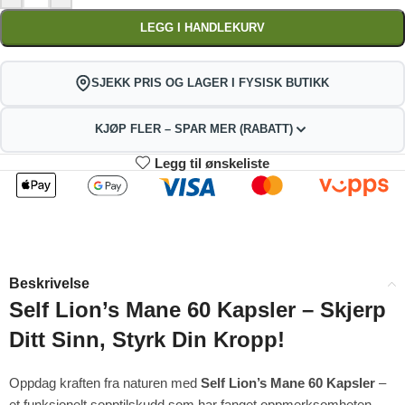
LEGG I HANDLEKURV
SJEKK PRIS OG LAGER I FYSISK BUTIKK
KJØP FLER – SPAR MER (RABATT)
Legg til ønskeliste
2
3-4
145.53
144.06
kr
kr
1%
2%
5-9
10+
141.12
133.77
kr
kr
Beskrivelse
4%
9%
Self Lion’s Mane 60 Kapsler – Skjerp
Ditt Sinn, Styrk Din Kropp!
Oppdag kraften fra naturen med
Self Lion’s Mane 60 Kapsler
–
et funksjonelt sopptilskudd som har fanget oppmerksomheten