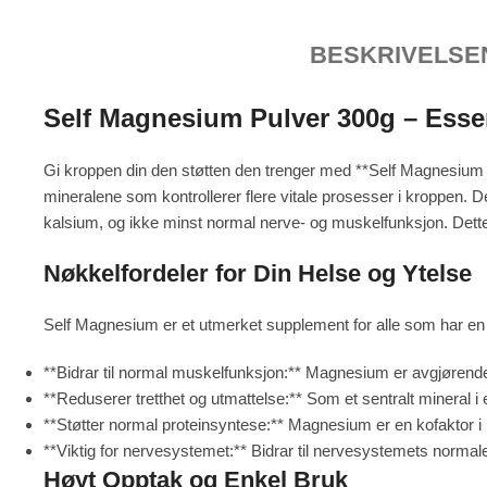
BESKRIVELSE
Self Magnesium Pulver 300g – Essen
Gi kroppen din den støtten den trenger med **Self Magnesium 3
mineralene som kontrollerer flere vitale prosesser i kroppen. 
kalsium, og ikke minst normal nerve- og muskelfunksjon. Dette p
Nøkkelfordeler for Din Helse og Ytelse
Self Magnesium er et utmerket supplement for alle som har en ak
**Bidrar til normal muskelfunksjon:** Magnesium er avgjørende
**Reduserer tretthet og utmattelse:** Som et sentralt mineral 
**Støtter normal proteinsyntese:** Magnesium er en kofaktor 
**Viktig for nervesystemet:** Bidrar til nervesystemets normal
Høyt Opptak og Enkel Bruk