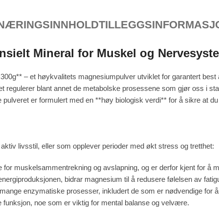
NÆRINGSINNHOLD
TILLEGGSINFORMASJ
sielt Mineral for Muskel og Nervesyst
00g** – et høykvalitets magnesiumpulver utviklet for garantert best a
Det regulerer blant annet de metabolske prosessene som gjør oss i sta
ulveret er formulert med en **høy biologisk verdi** for å sikre at du
tiv livsstil, eller som opplever perioder med økt stress og tretthet:
 for muskelsammentrekning og avslapning, og er derfor kjent for å m
i energiproduksjonen, bidrar magnesium til å redusere følelsen av fat
i mange enzymatiske prosesser, inkludert de som er nødvendige for 
e funksjon, noe som er viktig for mental balanse og velvære.