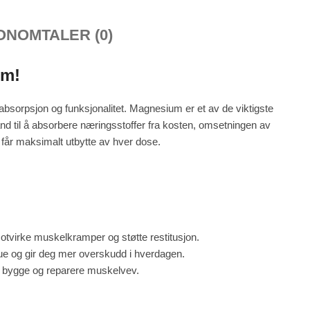
ON
OMTALER (0)
em!
bsorpsjon og funksjonalitet. Magnesium er et av de viktigste
nd til å absorbere næringsstoffer fra kosten, omsetningen av
 får maksimalt utbytte av hver dose.
otvirke muskelkramper og støtte restitusjon.
igue og gir deg mer overskudd i hverdagen.
å bygge og reparere muskelvev.