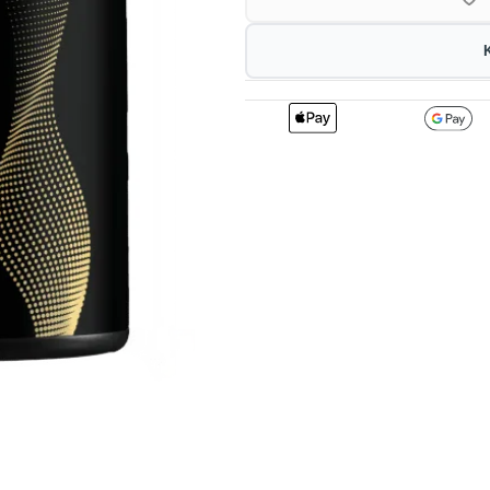
2
198.00
1
kr
1%