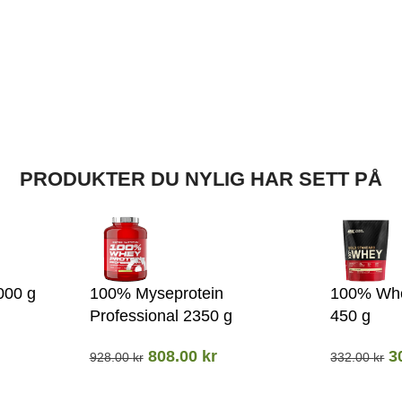
PRODUKTER DU NYLIG HAR SETT PÅ
000 g
100% Myseprotein
100% Whe
Professional 2350 g
450 g
808.00
kr
3
928.00
kr
332.00
kr