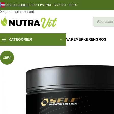
Skip to navigation
LAGER I NORGE
FRAKT fra 67Kr - GRATIS >1800Kr*.
Skip to main content
VAREMERKER
ENGROS
KATEGORIER
Helsekost
»
Self Magnesium 300g
-38%