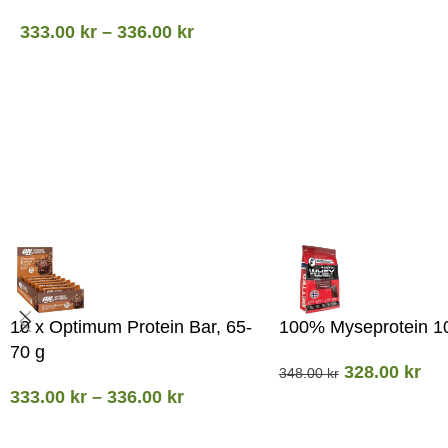
333.00
kr
–
336.00
kr
10 x Optimum Protein Bar, 65-
100% Myseprotein 1
70 g
328.00
kr
348.00
kr
333.00
kr
–
336.00
kr