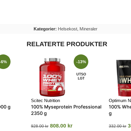
Kategorier:
Helsekost
,
Mineraler
RELATERTE PRODUKTER
-6%
-13%
UTSO
LGT
Scitec Nutrition
Optimum Nu
000 g
100% Myseprotein Professional
100% Whe
2350 g
g
808.00
kr
3
928.00
kr
332.00
kr