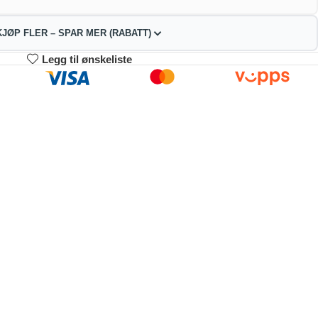
KJØP FLER – SPAR MER (RABATT)
Legg til ønskeliste
3-4
5-9
10+
96.00
192.00
182.00
kr
kr
kr
2%
4%
9%