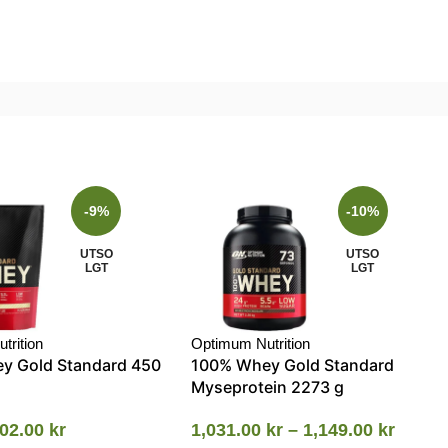
-9%
-10%
UTSO
UTSO
LGT
LGT
trition
Optimum Nutrition
y Gold Standard 450
100% Whey Gold Standard
Myseprotein 2273 g
02.00
kr
1,031.00
kr
–
1,149.00
kr