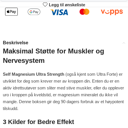
Legg til ønskeliste
2
3-4
111.87
110.74
kr
kr
1%
2%
5-9
10+
108.48
102.83
kr
kr
Beskrivelse
4%
9%
Maksimal Støtte for Muskler og
Nervesystem
Self Magnesium Ultra Strength
(også kjent som Ultra Forte) er
utviklet for deg som krever mer av kroppen din. Enten du er en
aktiv idrettsutøver som sliter med stive muskler, eller du opplever
uro i kroppen på kveldstid, er magnesium mineralet du ikke vil
mangle. Denne boksen gir deg 90 dagers forbruk av et høypotent
tilskudd.
3 Kilder for Bedre Effekt