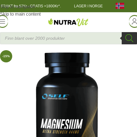
Skip to navigation
FRAKT fra 67Kr - GRATIS >1800Kr*.
LAGER I NORGE
Skip to main content
Helsekost
»
Self Magnesium Ultra Strength 90 caps
-15%