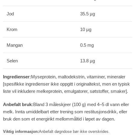
Jod
35.5 µg
Krom
10 µg
Mangan
0.5 mg
Selen
13.8 µg
Ingredienser:
Myseprotein, maltodekstrin, vitaminer, mineraler
[spesifikke ingredienser ikke oppgitt i originaltekst, men en typisk
liste vil inkludere melkeprotein, emulgatorer, søtstoffer, smaker].
Anbefalt bruk:
Bland 3 måleskjeer (100 g) med 4–5 dl vann eller
melk. Innta umiddelbart etter trening som restitusjonsdrikk, eller
bruk den som et energirikt mellommåltid i løpet av dagen.
Viktig informasjon:
Anbefalt døgndose bør ikke overskrides.