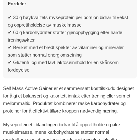
Fordeler
✔ 30 g høykvalitets myseprotein per porsjon bidrar til vekst
og opprettholdelse av muskelmasse
✔ 60 g karbohydrater støtter gjenoppbygging etter harde
treningsøkter
✔ Beriket med et bredt spekter av vitaminer og mineraler
som støtter normal energiomsetning
✔ Glutenfri og med lavt laktoseinnhold for en skånsom
fordøyelse
Self Mass Active Gainer er et sammensatt kosttilskudd designet
for å gi et balansert og kaloritett inntak etter trening eller som et
mellommåltid. Produktet kombinerer raske karbohydrater og
proteiner for å effektivt tilføre kroppen nødvendig næring.
Myseproteinet i blandingen bidrar til å opprettholde og øke
muskelmasse, mens karbohydratene støtter normal
muskelfunksjon etter intens fysisk anstrengelse. Tilsatte