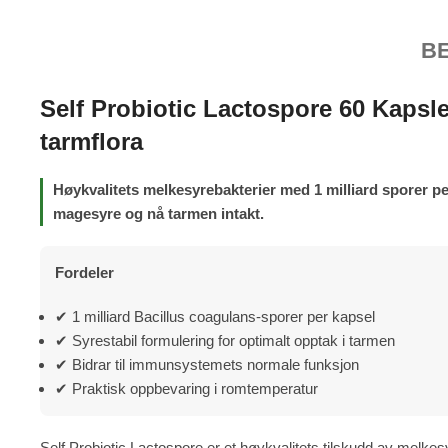
B
Self Probiotic Lactospore 60 Kapsle
tarmflora
Høykvalitets melkesyrebakterier med 1 milliard sporer per 
magesyre og nå tarmen intakt.
Fordeler
✔ 1 milliard Bacillus coagulans-sporer per kapsel
✔ Syrestabil formulering for optimalt opptak i tarmen
✔ Bidrar til immunsystemets normale funksjon
✔ Praktisk oppbevaring i romtemperatur
Self Probiotic Lactospore er et høykvalitets tilskudd av melkes