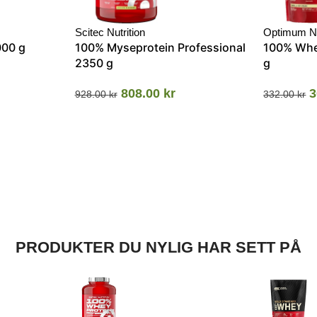
Scitec Nutrition
Optimum Nu
000 g
100% Myseprotein Professional
100% Whe
2350 g
g
808.00
kr
3
928.00
kr
332.00
kr
PRODUKTER DU NYLIG HAR SETT PÅ