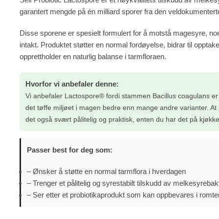
garantert mengde på én milliard sporer fra den veldokumenter
Disse sporene er spesielt formulert for å motstå magesyre, no
intakt. Produktet støtter en normal fordøyelse, bidrar til opptak
opprettholder en naturlig balanse i tarmfloraen.
Hvorfor vi anbefaler denne:
Vi anbefaler Lactospore® fordi stammen Bacillus coagulans er 
det tøffe miljøet i magen bedre enn mange andre varianter. At p
det også svært pålitelig og praktisk, enten du har det på kjøk
Passer best for deg som:
– Ønsker å støtte en normal tarmflora i hverdagen
– Trenger et pålitelig og syrestabilt tilskudd av melkesyrebak
– Ser etter et probiotikaprodukt som kan oppbevares i romt