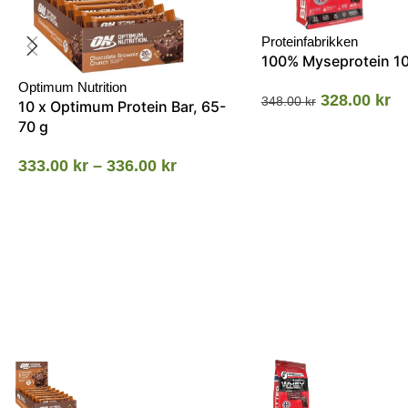
Proteinfabrikken
100% Myseprotein 1
Optimum Nutrition
328.00
kr
348.00
kr
10 x Optimum Protein Bar, 65-
70 g
333.00
kr
–
336.00
kr