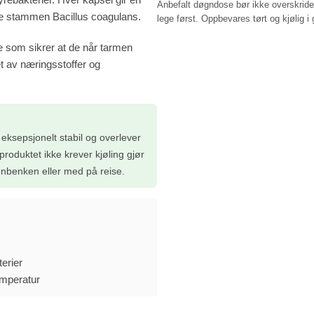
Anbefalt døgndose bør ikke overskrides
te stammen Bacillus coagulans.
lege først. Oppbevares tørt og kjølig i 
e som sikrer at de når tarmen
et av næringsstoffer og
eksepsjonelt stabil og overlever
roduktet ikke krever kjøling gjør
kenbenken eller med på reise.
terier
emperatur