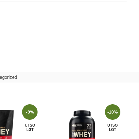
egorized
-9%
-10%
UTSO
UTSO
LGT
LGT