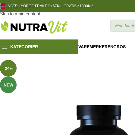
Skip to navigation
LAGER I NORGE
FRAKT fra 67Kr - GRATIS >1800Kr*.
Skip to main content
VAREMERKER
ENGROS
KATEGORIER
Helsekost
»
Enzymer og Probiotika
»
Self Probiotic Lactospore 60 c
-24%
NEW