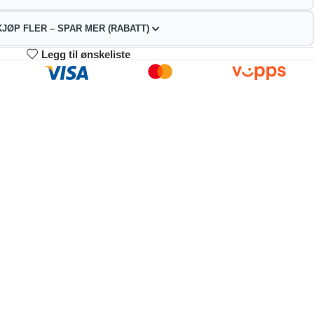
KJØP FLER – SPAR MER (RABATT)
Legg til ønskeliste
3-4
5-9
10+
26.42
123.84
117.39
kr
kr
kr
2%
4%
9%