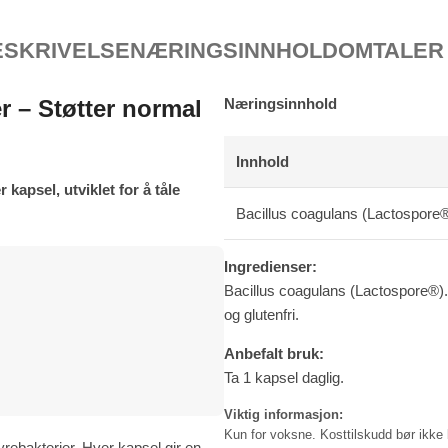
ESKRIVELSE
NÆRINGSINNHOLD
OMTALER 
r – Støtter normal
Næringsinnhold
Innhold
kapsel, utviklet for å tåle
Bacillus coagulans (Lactospore
Ingredienser:
Bacillus coagulans (Lactospore®).
og glutenfri.
Anbefalt bruk:
Ta 1 kapsel daglig.
Viktig informasjon:
Kun for voksne. Kosttilskudd bør ikke b
yrebakterier. Hver kapsel gir en