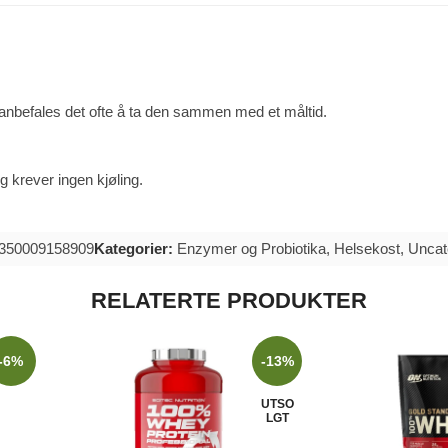
 anbefales det ofte å ta den sammen med et måltid.
g krever ingen kjøling.
7350009158909
Kategorier:
Enzymer og Probiotika
,
Helsekost
,
Uncat
RELATERTE PRODUKTER
-6%
-13%
UTSO
LGT