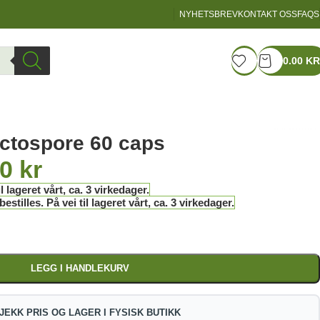
NYHETSBREV
KONTAKT OSS
FAQS
LOGIN / REGISTER
0.00
KR
actospore 60 caps
00
kr
l lageret vårt, ca. 3 virkedager.
stilles. På vei til lageret vårt, ca. 3 virkedager.
LEGG I HANDLEKURV
JEKK PRIS OG LAGER I FYSISK BUTIKK