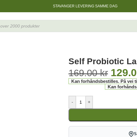
STAVANGER LEVERING SAMME DAG
aps
Self Probiotic L
129.
169.00
kr
Kan forhåndsbestilles. På vei ti
Kan forhåndsbe
-
+
S