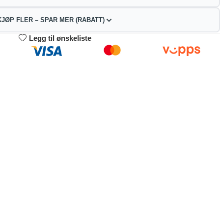
KJØP FLER – SPAR MER (RABATT)
Legg til ønskeliste
3-4
5-9
10+
55.82
152.64
144.69
kr
kr
kr
2%
4%
9%