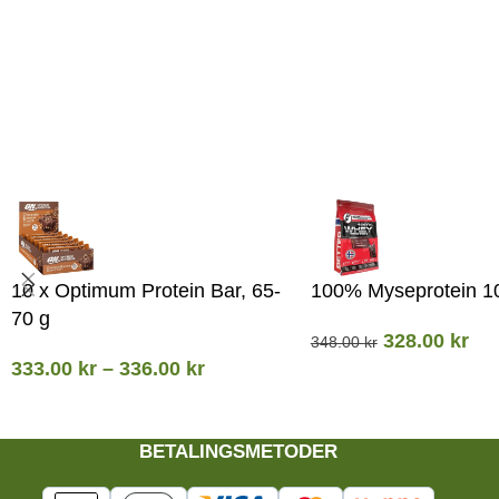
10 x Optimum Protein Bar, 65-
100% Myseprotein 1
70 g
328.00
kr
348.00
kr
333.00
kr
–
336.00
kr
BETALINGSMETODER