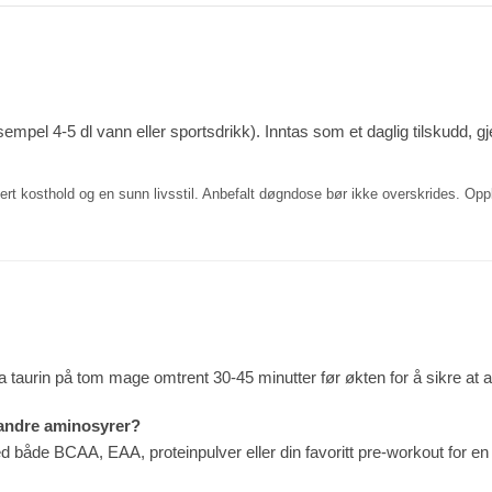
pel 4-5 dl vann eller sportsdrikk). Inntas som et daglig tilskudd, g
ert kosthold og en sunn livsstil. Anbefalt døgndose bør ikke overskrides. Oppbe
ta taurin på tom mage omtrent 30-45 minutter før økten for å sikre at am
 andre aminosyrer?
ed både BCAA, EAA, proteinpulver eller din favoritt pre-workout for en 