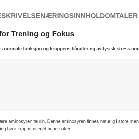
ESKRIVELSE
NÆRINGSINNHOLD
OMTALER 
for Trening og Fokus
nes normale funksjon og kroppens håndtering av fysisk stress und
ulære aminosyren taurin. Denne aminosyren finnes naturlig i store meng
ning hvor kroppens eget behov øker.