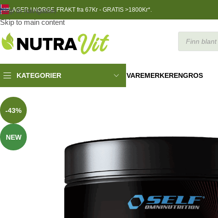
Skip to navigation
LAGER I NORGE
FRAKT fra 67Kr - GRATIS >1800Kr*.
Skip to main content
VAREMERKER
ENGROS
KATEGORIER
TRENINGSNÆRING
»
Self Taurine 200g JAR
-43%
NEW