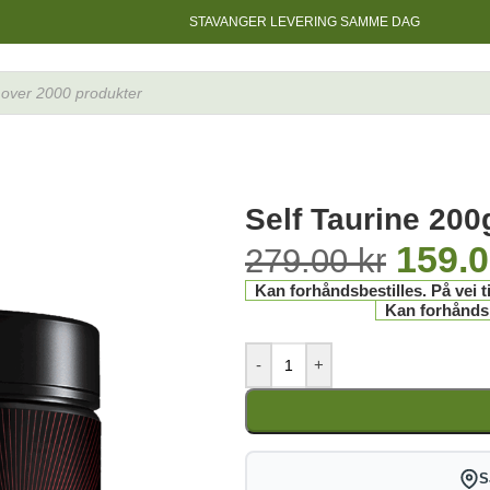
STAVANGER LEVERING SAMME DAG
Self Taurine 20
159.
279.00
kr
Kan forhåndsbestilles. På vei ti
Kan forhåndsbe
-
+
S