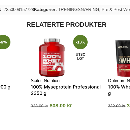
: 7350009157728
Kategorier:
TRENINGSNÆRING
,
Pre & Post Wo
RELATERTE PRODUKTER
-6%
-13%
UTSO
LGT
Scitec Nutrition
Optimum Nu
000 g
100% Myseprotein Professional
100% Whe
2350 g
g
808.00
kr
3
928.00
kr
332.00
kr