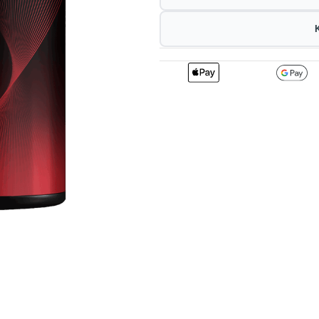
2
157.41
1
kr
1%