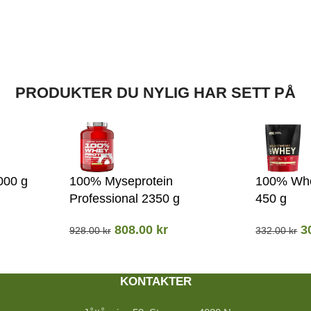
PRODUKTER DU NYLIG HAR SETT PÅ
000 g
100% Myseprotein
100% Whe
Professional 2350 g
450 g
808.00
kr
3
928.00
kr
332.00
kr
KONTAKTER