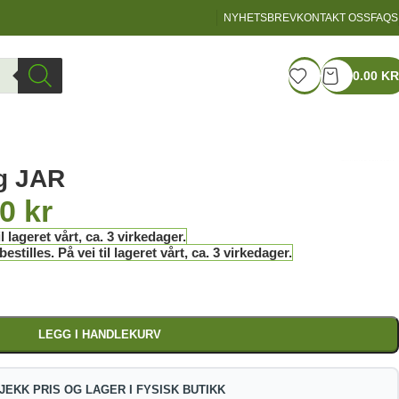
NYHETSBREV
KONTAKT OSS
FAQS
LOGIN / REGISTER
0.00
KR
0g JAR
00
kr
l lageret vårt, ca. 3 virkedager.
stilles. På vei til lageret vårt, ca. 3 virkedager.
LEGG I HANDLEKURV
JEKK PRIS OG LAGER I FYSISK BUTIKK