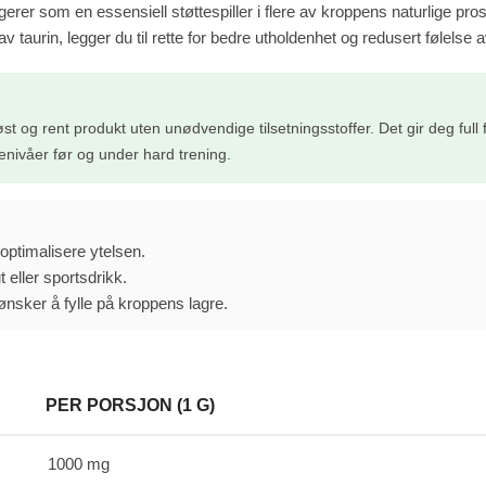
erer som en essensiell støttespiller i flere av kroppens naturlige pro
urin, legger du til rette for bedre utholdenhet og redusert følelse av
t og rent produkt uten unødvendige tilsetningsstoffer. Det gir deg full fle
enivåer før og under hard trening.
 optimalisere ytelsen.
 eller sportsdrikk.
ønsker å fylle på kroppens lagre.
PER PORSJON (1 G)
1000 mg