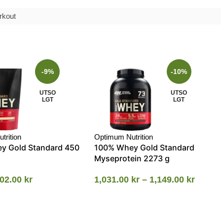
rkout
-9%
-10%
UTSO
UTSO
LGT
LGT
trition
Optimum Nutrition
y Gold Standard 450
100% Whey Gold Standard
Myseprotein 2273 g
02.00
kr
1,031.00
kr
–
1,149.00
kr