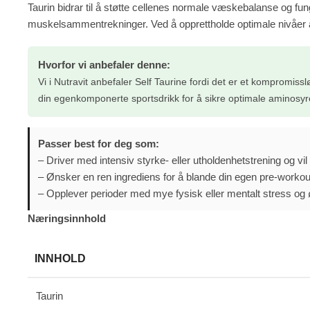
Taurin bidrar til å støtte cellenes normale væskebalanse og fung
muskelsammentrekninger. Ved å opprettholde optimale nivåer av ta
Hvorfor vi anbefaler denne:
Vi i Nutravit anbefaler Self Taurine fordi det er et kompromissløs
din egenkomponerte sportsdrikk for å sikre optimale aminosyr
Passer best for deg som:
– Driver med intensiv styrke- eller utholdenhetstrening og vil
– Ønsker en ren ingrediens for å blande din egen pre-workout
– Opplever perioder med mye fysisk eller mentalt stress og 
Næringsinnhold
INNHOLD
Taurin