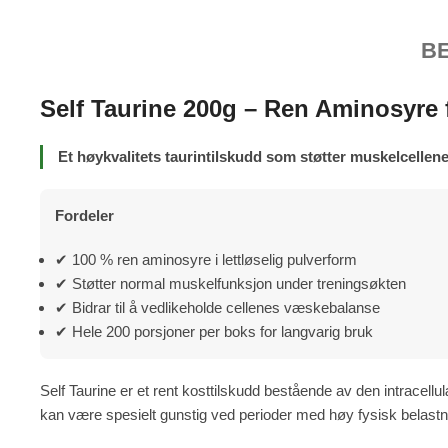
B
Self Taurine 200g – Ren Aminosyre 
Et høykvalitets taurintilskudd som støtter muskelcelle
Fordeler
✔ 100 % ren aminosyre i lettløselig pulverform
✔ Støtter normal muskelfunksjon under treningsøkten
✔ Bidrar til å vedlikeholde cellenes væskebalanse
✔ Hele 200 porsjoner per boks for langvarig bruk
Self Taurine er et rent kosttilskudd bestående av den intracell
kan være spesielt gunstig ved perioder med høy fysisk belast