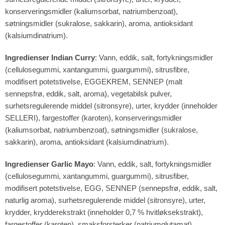
konserveringsmidler (kaliumsorbat, natriumbenzoat),
søtningsmidler (sukralose, sakkarin), aroma, antioksidant
(kalsiumdinatrium).
Ingredienser Indian Curry
: Vann, eddik, salt, fortykningsmidler
(cellulosegummi, xantangummi, guargummi), sitrusfibre,
modifisert potetstivelse, EGGEKREM, SENNEP (malt
sennepsfrø, eddik, salt, aroma), vegetabilsk pulver,
surhetsregulerende middel (sitronsyre), urter, krydder (inneholder
SELLERI), fargestoffer (karoten), konserveringsmidler
(kaliumsorbat, natriumbenzoat), søtningsmidler (sukralose,
sakkarin), aroma, antioksidant (kalsiumdinatrium).
Ingredienser Garlic Mayo
: Vann, eddik, salt, fortykningsmidler
(cellulosegummi, xantangummi, guargummi), sitrusfiber,
modifisert potetstivelse, EGG, SENNEP (sennepsfrø, eddik, salt,
naturlig aroma), surhetsregulerende middel (sitronsyre), urter,
krydder, krydderekstrakt (inneholder 0,7 % hvitløksekstrakt),
fargestoffer (karoten), smaksforsterker (natriumglutamat),