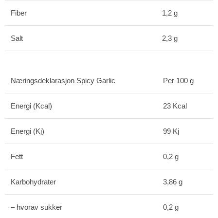
Fiber
1,2 g
Salt
2,3 g
Næringsdeklarasjon Spicy Garlic
Per 100 g
Energi (Kcal)
23 Kcal
Energi (Kj)
99 Kj
Fett
0,2 g
Karbohydrater
3,86 g
– hvorav sukker
0,2 g