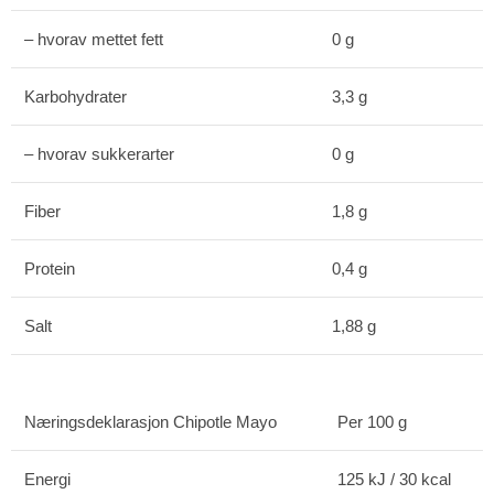
– hvorav mettet fett
0 g
Karbohydrater
3,3 g
– hvorav sukkerarter
0 g
Fiber
1,8 g
Protein
0,4 g
Salt
1,88 g
Næringsdeklarasjon Chipotle Mayo
Per 100 g
Energi
125 kJ / 30 kcal