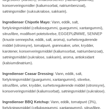
konserveringsmidler (kaliumsorbat, natriumbenzoat),
søtningsmidler (suksukralose, sakkarin).
Ingredienser Chipotle Mayo:
Vann, eddik, salt,
fortykningsmiddel (cellulosegummi, guargummi, xantangummi),
sitrusfibre, modifisert potetstivelse, EGGEPLØMME, SENNEP
(knuste sennepsfrø, eddik, salt, aroma), surhetsregulerende
middel (sitronsyre), tomatpuré, grønnsaker, urter, krydder,
karotener, konserveringsmiddel (kaliumsorbat, natriumbenzoat),
søtningsmiddel (sukralose, sakkarin), aroma, antioksidant
(kalsiumdinatrium).
Ingredienser Ceasar Dressing:
Vann, eddik, salt,
fortykningsmiddel (guargummi, xantangummi), stivelse,
sitrusfibre, urter, krydder, surhetsregulerende middel (sitronsyre),
konserveringsmiddel (kaliumsorbat), søtningsmiddel (sukralose).
Ingredienser BBQ Ketchup:
Vann, eddik, tomatpuré (3%),
fortykningsmiddel (cellulosegummi, xantangummi), sitrusfibre,