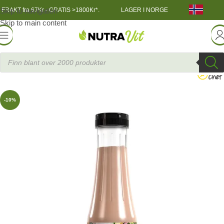
Skip to navigation
FRAKT fra 67Kr - GRATIS >1800Kr*.
LAGER I NORGE
Skip to main content
Funksjonell Mat
»
Slender Chef Lavkalorisaus 350 ml
-10%