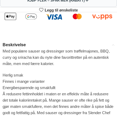
KJØP FLER – SPAR MER (RABATT)
Legg til ønskeliste
2
3-4
76.23
75.46
kr
kr
1%
2%
5-9
10+
73.92
70.07
kr
kr
Beskrivelse
4%
9%
Med populære sauser og dressinger som trøffelmajones, BBQ,
curry og sriracha kan du nyte dine favorittretter på en autentisk
måte, men med færre kalorier.
Herlig smak
Finnes i mange varianter
Energibesparende og smakfullt
Å redusere fettinnholdet i maten er en effektiv måte å redusere
det totale kaloriinntaket på. Mange sauser er ofte rike på fett og
gjør maten smakfullere, men det finnes andre måter å spise både
godt og fettfattig på. Med sauser og dressinger fra Slender Chef