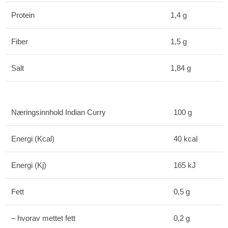
Protein
1,4 g
Fiber
1,5 g
Salt
1,84 g
Næringsinnhold Indian Curry
100 g
Energi (Kcal)
40 kcal
Energi (Kj)
165 kJ
Fett
0,5 g
– hvorav mettet fett
0,2 g