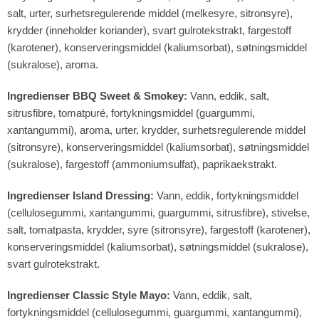
salt, urter, surhetsregulerende middel (melkesyre, sitronsyre),
krydder (inneholder koriander), svart gulrotekstrakt, fargestoff
(karotener), konserveringsmiddel (kaliumsorbat), søtningsmiddel
(sukralose), aroma.
Ingredienser BBQ Sweet & Smokey:
Vann, eddik, salt,
sitrusfibre, tomatpuré, fortykningsmiddel (guargummi,
xantangummi), aroma, urter, krydder, surhetsregulerende middel
(sitronsyre), konserveringsmiddel (kaliumsorbat), søtningsmiddel
(sukralose), fargestoff (ammoniumsulfat), paprikaekstrakt.
Ingredienser Island Dressing:
Vann, eddik, fortykningsmiddel
(cellulosegummi, xantangummi, guargummi, sitrusfibre), stivelse,
salt, tomatpasta, krydder, syre (sitronsyre), fargestoff (karotener),
konserveringsmiddel (kaliumsorbat), søtningsmiddel (sukralose),
svart gulrotekstrakt.
Ingredienser Classic Style Mayo:
Vann, eddik, salt,
fortykningsmiddel (cellulosegummi, guargummi, xantangummi),