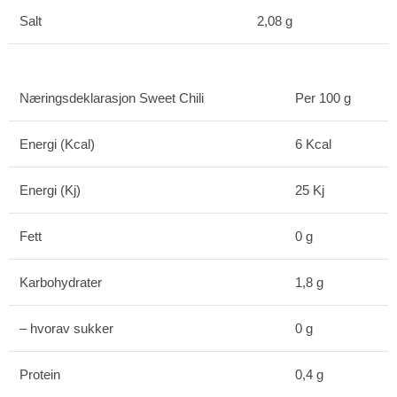
Salt
2,08 g
Næringsdeklarasjon Sweet Chili
Per 100 g
Energi (Kcal)
6 Kcal
Energi (Kj)
25 Kj
Fett
0 g
Karbohydrater
1,8 g
– hvorav sukker
0 g
Protein
0,4 g