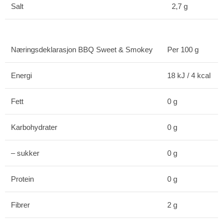
Salt
2,7 g
Næringsdeklarasjon BBQ Sweet & Smokey
Per 100 g
Energi
18 kJ / 4 kcal
Fett
0 g
Karbohydrater
0 g
– sukker
0 g
Protein
0 g
Fibrer
2 g