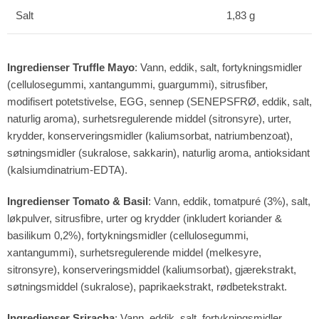
Salt
1,83 g
Ingredienser Truffle Mayo
: Vann, eddik, salt, fortykningsmidler
(cellulosegummi, xantangummi, guargummi), sitrusfiber,
modifisert potetstivelse, EGG, sennep (SENEPSFRØ, eddik, salt,
naturlig aroma), surhetsregulerende middel (sitronsyre), urter,
krydder, konserveringsmidler (kaliumsorbat, natriumbenzoat),
søtningsmidler (sukralose, sakkarin), naturlig aroma, antioksidant
(kalsiumdinatrium-EDTA).
Ingredienser Tomato & Basil
: Vann, eddik, tomatpuré (3%), salt,
løkpulver, sitrusfibre, urter og krydder (inkludert koriander &
basilikum 0,2%), fortykningsmidler (cellulosegummi,
xantangummi), surhetsregulerende middel (melkesyre,
sitronsyre), konserveringsmiddel (kaliumsorbat), gjærekstrakt,
søtningsmiddel (sukralose), paprikaekstrakt, rødbetekstrakt.
Ingredienser Sriracha
: Vann, eddik, salt, fortykningsmidler