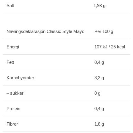
Salt
1,93 g
Næringsdeklarasjon Classic Style Mayo
Per 100 g
Energi
107 kJ / 25 kcal
Fett
0,4 g
Karbohydrater
3,3 g
– sukker:
0 g
Protein
0,4 g
Fibrer
1,8 g