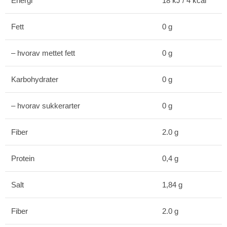
Energi
18 kJ / 4 kcal
Fett
0 g
– hvorav mettet fett
0 g
Karbohydrater
0 g
– hvorav sukkerarter
0 g
Fiber
2.0 g
Protein
0,4 g
Salt
1,84 g
Fiber
2.0 g