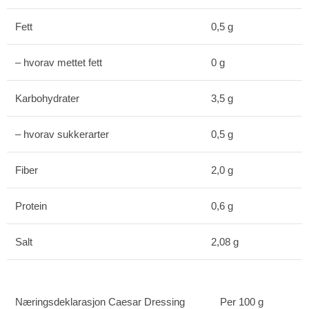
Fett
0,5 g
– hvorav mettet fett
0 g
Karbohydrater
3,5 g
– hvorav sukkerarter
0,5 g
Fiber
2,0 g
Protein
0,6 g
Salt
2,08 g
Næringsdeklarasjon Caesar Dressing
Per 100 g