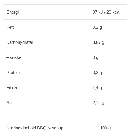
Energi
97 kJ / 23 kcal
Fett
0,2 g
Karbohydrater
3,87 g
– sukker
0 g
Protein
0,2 g
Fibrer
1,4 g
Salt
2,14 g
Næringsinnhold BBQ Ketchup
100 g