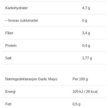
Karbohydrater
4,7 g
– hvorav sukkerarter
0 g
Fiber
3,4 g
Protein
0,4 g
Salt
1,77 g
Næringsdeklarasjon Garlic Mayo
Per 100 g
Energi
109 kJ / 26 kcal
Fett
0,5 g