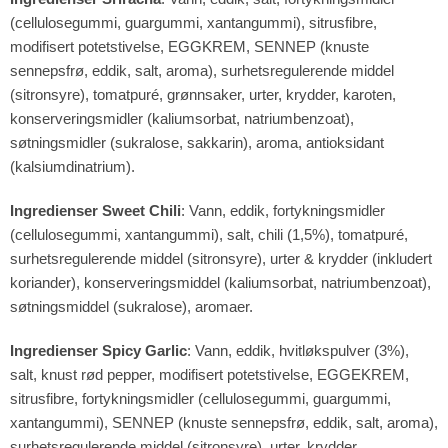
(cellulosegummi, guargummi, xantangummi), sitrusfibre,
modifisert potetstivelse, EGGKREM, SENNEP (knuste
sennepsfrø, eddik, salt, aroma), surhetsregulerende middel
(sitronsyre), tomatpuré, grønnsaker, urter, krydder, karoten,
konserveringsmidler (kaliumsorbat, natriumbenzoat),
søtningsmidler (sukralose, sakkarin), aroma, antioksidant
(kalsiumdinatrium).
Ingredienser Sweet Chili
: Vann, eddik, fortykningsmidler
(cellulosegummi, xantangummi), salt, chili (1,5%), tomatpuré,
surhetsregulerende middel (sitronsyre), urter & krydder (inkludert
koriander), konserveringsmiddel (kaliumsorbat, natriumbenzoat),
søtningsmiddel (sukralose), aromaer.
Ingredienser Spicy Garlic
: Vann, eddik, hvitløkspulver (3%),
salt, knust rød pepper, modifisert potetstivelse, EGGEKREM,
sitrusfibre, fortykningsmidler (cellulosegummi, guargummi,
xantangummi), SENNEP (knuste sennepsfrø, eddik, salt, aroma),
surhetsregulerende middel (sitronsyre), urter, krydder,