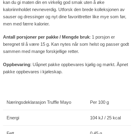
kan du gi maten din en virkelig god smak uten å øke
kaloriinnholdet nevneverdig. Utforsk den brede kolleksjonen av
sauser og dressinger og nyt dine favorittretter like mye som før,
men med færre kalorier.
Antall porsjoner per pakke / Mengde bruk
: 1 porsjon er
beregnet til å være 15 g. Kan nytes når som helst og passer godt
sammen med mange forskjellige retter.
Oppbevaring
: Uåpnet pakke oppbevares kjølig og mørkt. Åpnet
pakke oppbevares i kjøleskap.
Næringsdeklarasjon Truffle Mayo
Per 100 g
Energi
104 kJ / 25 kcal
Fett
0,45 g