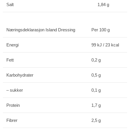
Salt
1,84 g
Næringsdeklarasjon Island Dressing
Per 100 g
Energi
99 kJ / 23 kcal
Fett
0,2 g
Karbohydrater
0,5 g
– sukker
0,1 g
Protein
1,7 g
Fibrer
2,5 g