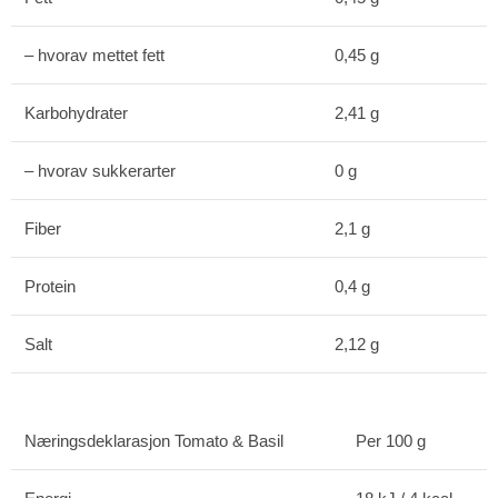
– hvorav mettet fett
0,45 g
Karbohydrater
2,41 g
– hvorav sukkerarter
0 g
Fiber
2,1 g
Protein
0,4 g
Salt
2,12 g
Næringsdeklarasjon Tomato & Basil
Per 100 g