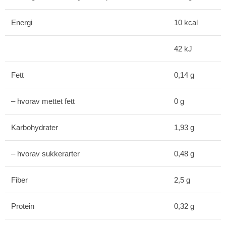
Energi
10 kcal
42 kJ
Fett
0,14 g
– hvorav mettet fett
0 g
Karbohydrater
1,93 g
– hvorav sukkerarter
0,48 g
Fiber
2,5 g
Protein
0,32 g