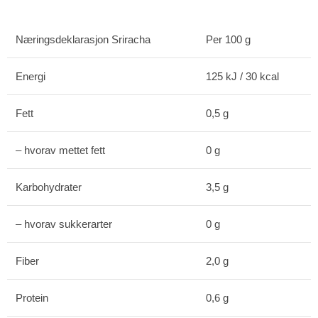
Næringsdeklarasjon Sriracha
Per 100 g
Energi
125 kJ / 30 kcal
Fett
0,5 g
– hvorav mettet fett
0 g
Karbohydrater
3,5 g
– hvorav sukkerarter
0 g
Fiber
2,0 g
Protein
0,6 g