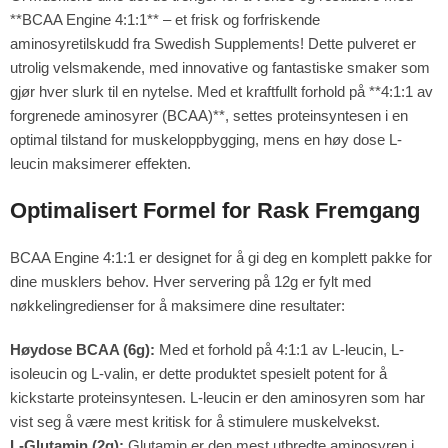
**BCAA Engine 4:1:1** – et frisk og forfriskende
aminosyretilskudd fra Swedish Supplements! Dette pulveret er
utrolig velsmakende, med innovative og fantastiske smaker som
gjør hver slurk til en nytelse. Med et kraftfullt forhold på **4:1:1 av
forgrenede aminosyrer (BCAA)**, settes proteinsyntesen i en
optimal tilstand for muskeloppbygging, mens en høy dose L-
leucin maksimerer effekten.
Optimalisert Formel for Rask Fremgang
BCAA Engine 4:1:1 er designet for å gi deg en komplett pakke for
dine musklers behov. Hver servering på 12g er fylt med
nøkkelingredienser for å maksimere dine resultater:
Høydose BCAA (6g):
Med et forhold på 4:1:1 av L-leucin, L-
isoleucin og L-valin, er dette produktet spesielt potent for å
kickstarte proteinsyntesen. L-leucin er den aminosyren som har
vist seg å være mest kritisk for å stimulere muskelvekst.
L-Glutamin (2g):
Glutamin er den mest utbredte aminosyren i