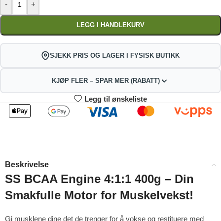
-
+
LEGG I HANDLEKURV
SJEKK PRIS OG LAGER I FYSISK BUTIKK
KJØP FLER – SPAR MER (RABATT)
Legg til ønskeliste
2
3-4
345.51
342.02
kr
kr
1%
2%
5-9
10+
335.04
317.59
kr
kr
Beskrivelse
4%
9%
SS BCAA Engine 4:1:1 400g – Din
Smakfulle Motor for Muskelvekst!
Gi musklene dine det de trenger for å vokse og restituere med