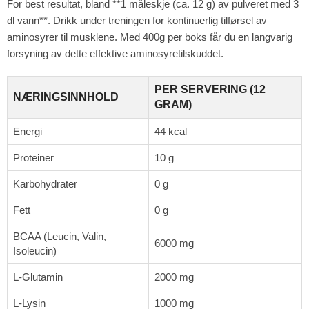
For best resultat, bland **1 måleskje (ca. 12 g) av pulveret med 3
dl vann**. Drikk under treningen for kontinuerlig tilførsel av
aminosyrer til musklene. Med 400g per boks får du en langvarig
forsyning av dette effektive aminosyretilskuddet.
PER SERVERING (12
NÆRINGSINNHOLD
GRAM)
Energi
44 kcal
Proteiner
10 g
Karbohydrater
0 g
Fett
0 g
BCAA (Leucin, Valin,
6000 mg
Isoleucin)
L-Glutamin
2000 mg
L-Lysin
1000 mg