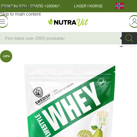
Skip to navigation
FRAKT fra 67Kr - GRATIS >1800Kr*.
LAGER I NORGE
Skip to main content
TRENINGSNÆRING
»
Protein
»
SS Lifestyle Whey 900g
-18%