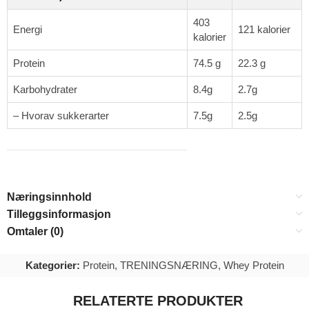
403
Energi
121 kalorier
kalorier
Protein
74.5 g
22.3 g
Karbohydrater
8.4g
2.7g
– Hvorav sukkerarter
7.5g
2.5g
Næringsinnhold
Tilleggsinformasjon
Omtaler (0)
Kategorier:
Protein
,
TRENINGSNÆRING
,
Whey Protein
RELATERTE PRODUKTER