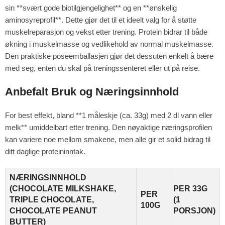
sin **svært gode biotilgjengelighet** og en **ønskelig
aminosyreprofil**. Dette gjør det til et ideelt valg for å støtte
muskelreparasjon og vekst etter trening. Protein bidrar til både
økning i muskelmasse og vedlikehold av normal muskelmasse.
Den praktiske poseemballasjen gjør det dessuten enkelt å bære
med seg, enten du skal på treningssenteret eller ut på reise.
Anbefalt Bruk og Næringsinnhold
For best effekt, bland **1 måleskje (ca. 33g) med 2 dl vann eller
melk** umiddelbart etter trening. Den nøyaktige næringsprofilen
kan variere noe mellom smakene, men alle gir et solid bidrag til
ditt daglige proteininntak.
NÆRINGSINNHOLD
(CHOCOLATE MILKSHAKE,
PER 33G
PER
TRIPLE CHOCOLATE,
(1
100G
CHOCOLATE PEANUT
PORSJON)
BUTTER)