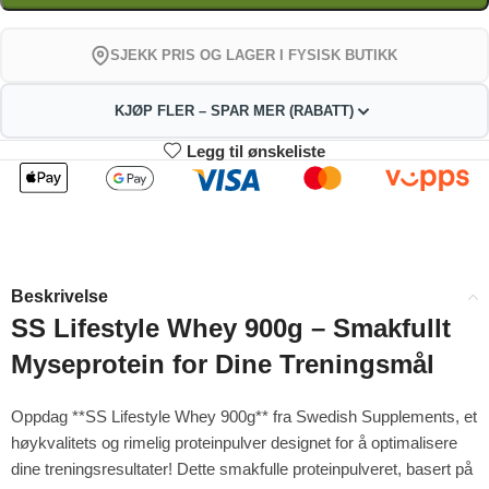
SJEKK PRIS OG LAGER I FYSISK BUTIKK
KJØP FLER – SPAR MER (RABATT)
Legg til ønskeliste
2
3-4
356.40
352.80
kr
kr
1%
2%
5-9
10+
345.60
327.60
kr
kr
Beskrivelse
4%
9%
SS Lifestyle Whey 900g – Smakfullt
Myseprotein for Dine Treningsmål
Oppdag **SS Lifestyle Whey 900g** fra Swedish Supplements, et
høykvalitets og rimelig proteinpulver designet for å optimalisere
dine treningsresultater! Dette smakfulle proteinpulveret, basert på