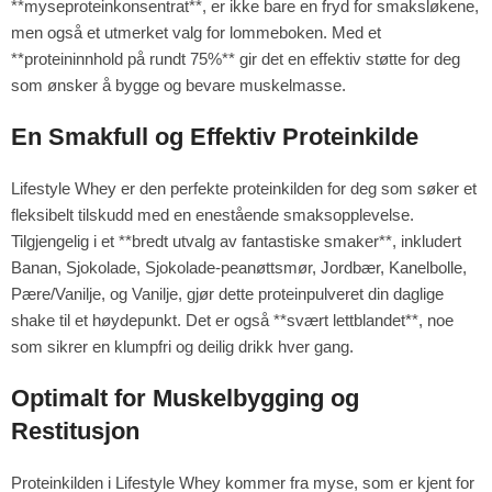
**myseproteinkonsentrat**, er ikke bare en fryd for smaksløkene,
men også et utmerket valg for lommeboken. Med et
**proteininnhold på rundt 75%** gir det en effektiv støtte for deg
som ønsker å bygge og bevare muskelmasse.
En Smakfull og Effektiv Proteinkilde
Lifestyle Whey er den perfekte proteinkilden for deg som søker et
fleksibelt tilskudd med en enestående smaksopplevelse.
Tilgjengelig i et **bredt utvalg av fantastiske smaker**, inkludert
Banan, Sjokolade, Sjokolade-peanøttsmør, Jordbær, Kanelbolle,
Pære/Vanilje, og Vanilje, gjør dette proteinpulveret din daglige
shake til et høydepunkt. Det er også **svært lettblandet**, noe
som sikrer en klumpfri og deilig drikk hver gang.
Optimalt for Muskelbygging og
Restitusjon
Proteinkilden i Lifestyle Whey kommer fra myse, som er kjent for