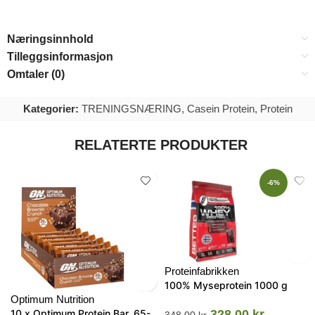
Næringsinnhold
Tilleggsinformasjon
Omtaler (0)
Kategorier:
TRENINGSNÆRING
,
Casein Protein
,
Protein
RELATERTE PRODUKTER
-6%
Proteinfabrikken
100% Myseprotein 1000 g
Optimum Nutrition
10 x Optimum Protein Bar, 65-
328.00
kr
348.00
kr