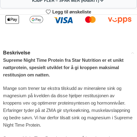
KJØP FLER – SPAR MER (RABATT)
Legg til ønskeliste
2
3-4
352.44
348.88
kr
kr
1%
2%
5-9
10+
341.76
323.96
kr
kr
Beskrivelse
4%
9%
Supreme Night Time Protein fra Star Nutrition er et unikt
nattprotein, spesielt utviklet for å gi kroppen maksimal
restitusjon om natten.
Mange som trener tar ekstra tilskudd av mineralene sink og
magnesium på kvelden da disse hjelper restitusjonen av
kroppens vev og optimerer proteinsyntesen og hormonnivåer.
Erfaringer tyder på at ZMA gir styrkeøkning, muskelavslappning
og bedre søvn. Vi har derfor tilsatt sink og magnesium i Supreme
Night Time Protein.