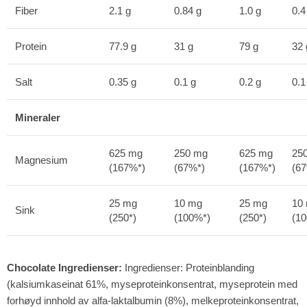
Fiber
2.1 g
0.84 g
1.0 g
0.4
Protein
77.9 g
31 g
79 g
32 
Salt
0.35 g
0.1 g
0.2 g
0.1
Mineraler
625 mg
250 mg
625 mg
25
Magnesium
(167%*)
(67%*)
(167%*)
(6
25 mg
10 mg
25 mg
10
Sink
(250*)
(100%*)
(250*)
(1
Chocolate Ingredienser:
Ingredienser: Proteinblanding
(kalsiumkaseinat 61%, myseproteinkonsentrat, myseprotein med
forhøyd innhold av alfa-laktalbumin (8%), melkeproteinkonsentrat,