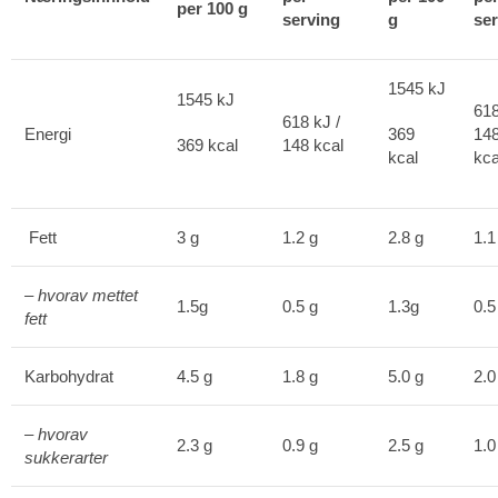
per 100 g
serving
g
se
1545 kJ
1545 kJ
618
618 kJ /
Energi
369
14
369 kcal
148 kcal
kcal
kca
Fett
3 g
1.2 g
2.8 g
1.1
– hvorav mettet
1.5g
0.5 g
1.3g
0.5
fett
Karbohydrat
4.5 g
1.8 g
5.0 g
2.0
– hvorav
2.3 g
0.9 g
2.5 g
1.0
sukkerarter