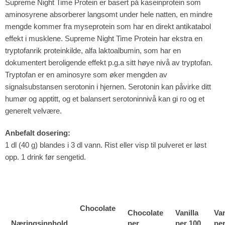
Supreme Night Time Protein er basert på kaseinprotein som
aminosyrene absorberer langsomt under hele natten, en mindre
mengde kommer fra myseprotein som har en direkt antikatabol
effekt i musklene. Supreme Night Time Protein har ekstra en
tryptofanrik proteinkilde, alfa laktoalbumin, som har en
dokumentert beroligende effekt p.g.a sitt høye nivå av tryptofan.
Tryptofan er en aminosyre som øker mengden av
signalsubstansen serotonin i hjernen. Serotonin kan påvirke ditt
humør og apptitt, og et balansert serotoninnivå kan gi ro og et
generelt
velvære
.
Anbefalt dosering:
1 dl (40 g) blandes i 3 dl vann. Rist eller visp til pulveret er løst
opp. 1 drink før sengetid.
Chocolate
Chocolate
Vanilla
Van
Næringsinnhold
per
per 100
pe