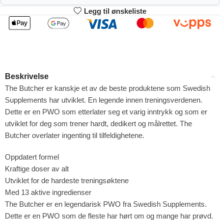
Legg til ønskeliste
2
3-4
421.74
417.48
kr
kr
1%
2%
5-9
10+
408.96
387.66
kr
kr
Beskrivelse
4%
9%
The Butcher er kanskje et av de beste produktene som Swedish
Supplements har utviklet. En legende innen treningsverdenen.
Dette er en PWO som etterlater seg et varig inntrykk og som er
utviklet for deg som trener hardt, dedikert og målrettet. The
Butcher overlater ingenting til tilfeldighetene.
Oppdatert formel
Kraftige doser av alt
Utviklet for de hardeste treningsøktene
Med 13 aktive ingredienser
The Butcher er en legendarisk PWO fra Swedish Supplements.
Dette er en PWO som de fleste har hørt om og mange har prøvd.