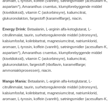
aromaer, L-tyrosin, koffein (vannfri), søtningsmidler (acesulfam-K,
aspartam*), Amaranthus cruentus, klumpforebyggende middel
(kiseldioksid), vitamin C (askorbinsyre), kaliumcitrat,
glukuronolakton, fargestoff (karamellfarge), niacin.
Energy Drink:
Betaalanin, L-arginin alfa-ketoglutarat, L-
citrullinmalat, taurin, surhetsregulerende middel (sitronsyre),
kalsiumfosfat, kolinbitartrat, magnesiumcitrat, natriumklorid,
aromaer, L-tyrosin, koffein (vannfri), søtningsmidler (acesulfam-K,
aspartam*), Amaranthus cruentus, klumpforebyggende middel
(kiseldioksid), vitamin C (askorbinsyre), kaliumcitrat,
glukuronolakton, fargestoff (riboflavin, karamellfarge;
ammoniakkprosessen), niacin.
Mango Mania:
Betaalanin, L-arginin alfa-ketoglutarat, L-
citrullinmalat, taurin, surhetsregulerende middel (sitronsyre),
kalsiumfosfat, kolinbitartrat, magnesiumcitrat, natriumklorid,
aromaer, L-tyrosin, koffein (vannfri), søtningsmidler (acesulfam-K,