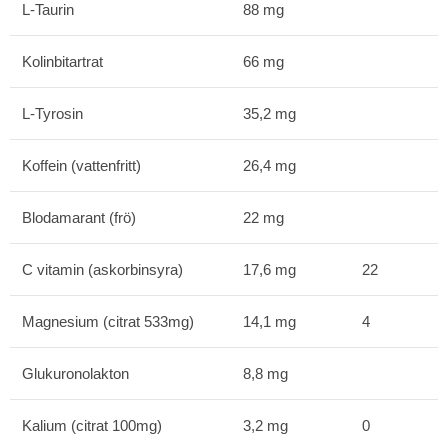
L-Taurin
88 mg
Kolinbitartrat
66 mg
L-Tyrosin
35,2 mg
Koffein (vattenfritt)
26,4 mg
Blodamarant (frö)
22 mg
C vitamin (askorbinsyra)
17,6 mg
22
Magnesium (citrat 533mg)
14,1 mg
4
Glukuronolakton
8,8 mg
Kalium (citrat 100mg)
3,2 mg
0