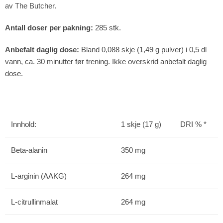
av The Butcher.
Antall doser per pakning:
285 stk.
Anbefalt daglig dose:
Bland 0,088 skje (1,49 g pulver) i 0,5 dl
vann, ca. 30 minutter før trening. Ikke overskrid anbefalt daglig
dose.
Innhold:
1 skje (17 g)
DRI % *
Beta-alanin
350 mg
L-arginin (AAKG)
264 mg
L-citrullinmalat
264 mg