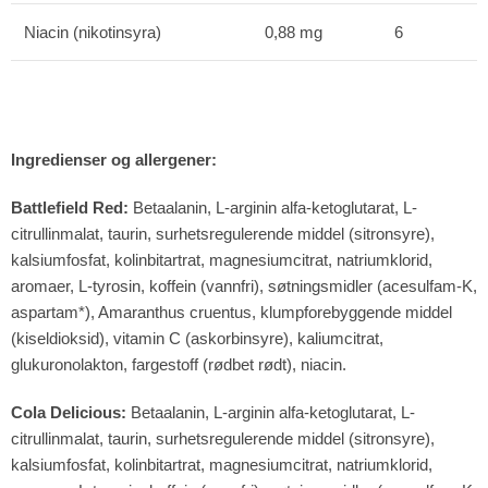
Niacin (nikotinsyra)
0,88 mg
6
Ingredienser og allergener:
Battlefield Red:
Betaalanin, L-arginin alfa-ketoglutarat, L-
citrullinmalat, taurin, surhetsregulerende middel (sitronsyre),
kalsiumfosfat, kolinbitartrat, magnesiumcitrat, natriumklorid,
aromaer, L-tyrosin, koffein (vannfri), søtningsmidler (acesulfam-K,
aspartam*), Amaranthus cruentus, klumpforebyggende middel
(kiseldioksid), vitamin C (askorbinsyre), kaliumcitrat,
glukuronolakton, fargestoff (rødbet rødt), niacin.
Cola Delicious:
Betaalanin, L-arginin alfa-ketoglutarat, L-
citrullinmalat, taurin, surhetsregulerende middel (sitronsyre),
kalsiumfosfat, kolinbitartrat, magnesiumcitrat, natriumklorid,