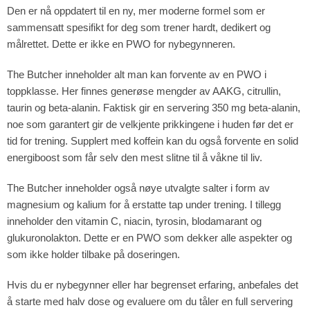
Den er nå oppdatert til en ny, mer moderne formel som er
sammensatt spesifikt for deg som trener hardt, dedikert og
målrettet. Dette er ikke en PWO for nybegynneren.
The Butcher inneholder alt man kan forvente av en PWO i
toppklasse. Her finnes generøse mengder av AAKG, citrullin,
taurin og beta-alanin. Faktisk gir en servering 350 mg beta-alanin,
noe som garantert gir de velkjente prikkingene i huden før det er
tid for trening. Supplert med koffein kan du også forvente en solid
energiboost som får selv den mest slitne til å våkne til liv.
The Butcher inneholder også nøye utvalgte salter i form av
magnesium og kalium for å erstatte tap under trening. I tillegg
inneholder den vitamin C, niacin, tyrosin, blodamarant og
glukuronolakton. Dette er en PWO som dekker alle aspekter og
som ikke holder tilbake på doseringen.
Hvis du er nybegynner eller har begrenset erfaring, anbefales det
å starte med halv dose og evaluere om du tåler en full servering