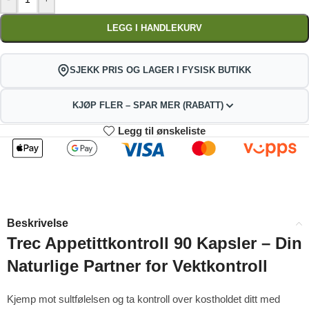
LEGG I HANDLEKURV
SJEKK PRIS OG LAGER I FYSISK BUTIKK
KJØP FLER – SPAR MER (RABATT)
Legg til ønskeliste
2
3-4
205.92
203.84
kr
kr
1%
2%
5-9
10+
199.68
189.28
kr
kr
Beskrivelse
4%
9%
Trec Appetittkontroll 90 Kapsler – Din
Naturlige Partner for Vektkontroll
Kjemp mot sultfølelsen og ta kontroll over kostholdet ditt med