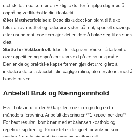
stoffskiftet, noe som er en viktig faktor for å hjelpe deg med å
oppnå og vedlikeholde din idealvekt.
Øker Metthetsfølelsen:
Dette tilskuddet kan bidra til å øke
følelsen av metthet og redusere lysten på mat, spesielt cravings
etter usunn mat, noe som gjør det enklere å holde seg til en sunn
diett.
Støtte for Vektkontroll:
Ideelt for deg som ønsker å ta kontroll
over appetitten og oppnå en sunn vekt på en naturlig måte.
Den enkle og praktiske kapselformen gjør det utrolig lett å
inkludere dette tilskuddet i din daglige rutine, uten bryderiet med å
blande pulver.
Anbefalt Bruk og Næringsinnhold
Hver boks inneholder 90 kapsler, noe som gir deg en tre
måneders forsyning. Anbefalt dosering er **1 kapsel per dag**.
For best resultat, kombiner med et balansert kosthold og
regelmessig trening. Produktet er designet for voksne som
ønsker å støtte sin metabolisme og vektkontroll.