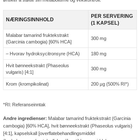
PER SERVERING
NÆRINGSINNHOLD
(1 KAPSEL)
Malabar tamarind fruktekstrakt
300 mg
(Garcinia cambogia) [60% HCA]
– Hvorav hydroksycitronsyre (HCA)
180 mg
Hvit bønneekstrakt (Phaseolus
300 mg
vulgaris) [4:1]
Krom (krompikolinat)
200 µg (500% RI*)
*RI: Referanseinntak
Andre ingredienser:
Malabar tamarind fruktekstrakt (Garcinia
cambogia) [60% HCA], hvit bønneekstrakt (Phaseolus vulgaris)
[4:1], kapselskall [overflatebehandlingsmiddel