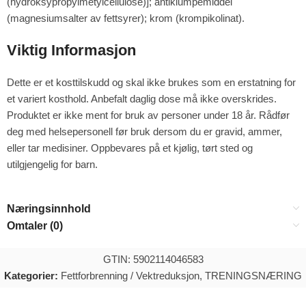
(hydroksypropylmetylcellulose)]; antiklumpemiddel
(magnesiumsalter av fettsyrer); krom (krompikolinat).
Viktig Informasjon
Dette er et kosttilskudd og skal ikke brukes som en erstatning for
et variert kosthold. Anbefalt daglig dose må ikke overskrides.
Produktet er ikke ment for bruk av personer under 18 år. Rådfør
deg med helsepersonell før bruk dersom du er gravid, ammer,
eller tar medisiner. Oppbevares på et kjølig, tørt sted og
utilgjengelig for barn.
Næringsinnhold
Omtaler (0)
GTIN: 5902114046583
Kategorier:
Fettforbrenning / Vektreduksjon
,
TRENINGSNÆRING