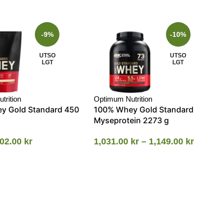
-9%
-10%
UTSO
UTSO
LGT
LGT
trition
Optimum Nutrition
y Gold Standard 450
100% Whey Gold Standard
Myseprotein 2273 g
02.00
kr
1,031.00
kr
–
1,149.00
kr