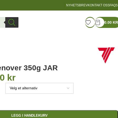
NYHETSBREV
KONTAKT OSS
FAQS
LOGIN / REGISTER
0.00
KR
enover 350g JAR
00
kr
LEGG I HANDLEKURV