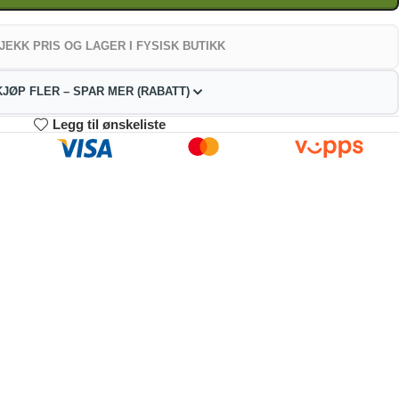
JEKK PRIS OG LAGER I FYSISK BUTIKK
KJØP FLER – SPAR MER (RABATT)
Legg til ønskeliste
3-4
5-9
10+
18.54
214.08
202.93
kr
kr
kr
2%
4%
9%