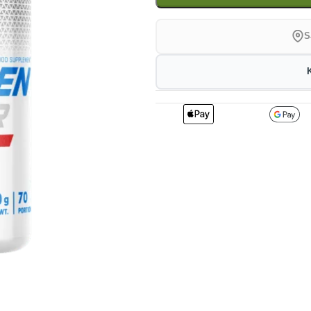
S
2
220.77
2
kr
1%