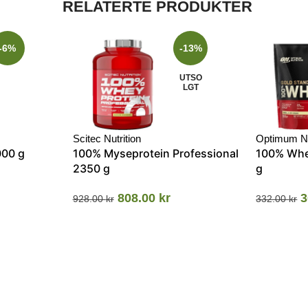
RELATERTE PRODUKTER
-6%
-13%
UTSO
LGT
Scitec Nutrition
Optimum Nu
000 g
100% Myseprotein Professional
100% Whe
2350 g
g
808.00
kr
3
928.00
kr
332.00
kr