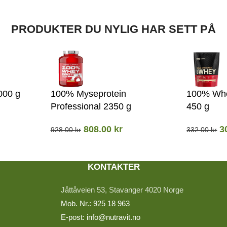
PRODUKTER DU NYLIG HAR SETT PÅ
000 g
100% Myseprotein
100% Whe
Professional 2350 g
450 g
808.00
kr
3
928.00
kr
332.00
kr
KONTAKTER
Jåttåveien 53, Stavanger 4020 Norge
Mob. Nr.: 925 18 963
E-post: info@nutravit.no