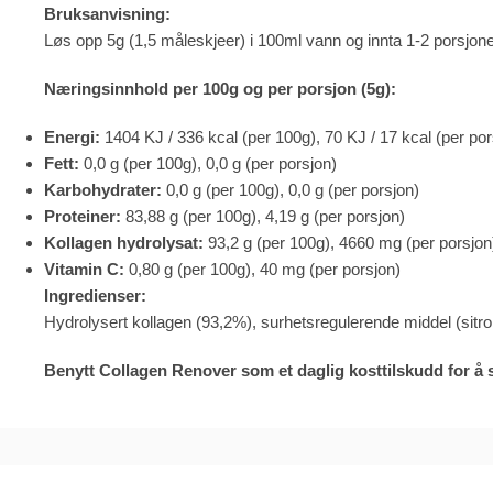
Bruksanvisning:
Løs opp 5g (1,5 måleskjeer) i 100ml vann og innta 1-2 porsjoner 
Næringsinnhold per 100g og per porsjon (5g):
Energi:
1404 KJ / 336 kcal (per 100g), 70 KJ / 17 kcal (per por
Fett:
0,0 g (per 100g), 0,0 g (per porsjon)
Karbohydrater:
0,0 g (per 100g), 0,0 g (per porsjon)
Proteiner:
83,88 g (per 100g), 4,19 g (per porsjon)
Kollagen hydrolysat:
93,2 g (per 100g), 4660 mg (per porsjon
Vitamin C:
0,80 g (per 100g), 40 mg (per porsjon)
Ingredienser:
Hydrolysert kollagen (93,2%), surhetsregulerende middel (sitro
Benytt Collagen Renover som et daglig kosttilskudd for å s