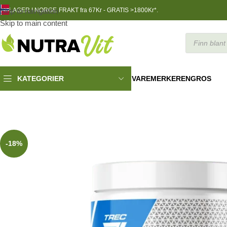
Skip to navigation
LAGER I NORGE
FRAKT fra 67Kr - GRATIS >1800Kr*.
Skip to main content
VAREMERKER
ENGROS
KATEGORIER
Helsekost
»
Kollagen
»
Trec Collagen Renover 350g JAR
-18%