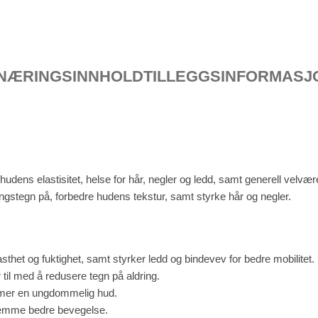
NÆRINGSINNHOLD
TILLEGGSINFORMASJ
udens elastisitet, helse for hår, negler og ledd, samt generell velvære
ngstegn på, forbedre hudens tekstur, samt styrke hår og negler.
asthet og fuktighet, samt styrker ledd og bindevev for bedre mobilitet.
 til med å redusere tegn på aldring.
mmer en ungdommelig hud.
fremme bedre bevegelse.