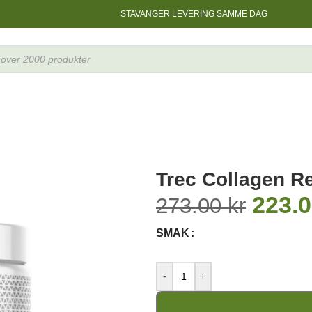
STAVANGER LEVERING SAMME DAG
Trec Collagen R
223.
273.00
kr
SMAK
-
+