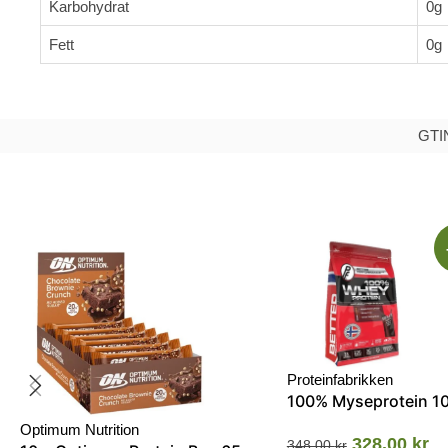
Karbohydrat
0g
Fett
0g
GTI
Proteinfabrikken
100% Myseprotein 1
Optimum Nutrition
328.00
kr
348.00
kr