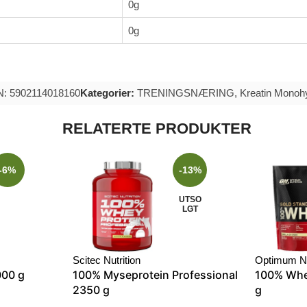
0g
0g
N: 5902114018160
Kategorier:
TRENINGSNÆRING
,
Kreatin Monoh
RELATERTE PRODUKTER
-6%
-13%
UTSO
LGT
Scitec Nutrition
Optimum Nu
000 g
100% Myseprotein Professional
100% Whe
2350 g
g