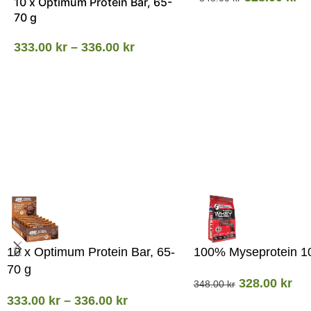
10 x Optimum Protein Bar, 65-
70 g
333.00
kr
–
336.00
kr
10 x Optimum Protein Bar, 65-
100% Myseprotein 1
70 g
328.00
kr
348.00
kr
333.00
kr
–
336.00
kr