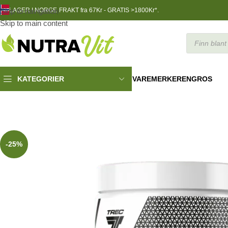
Skip to navigation
LAGER I NORGE
FRAKT fra 67Kr - GRATIS >1800Kr*.
Skip to main content
VAREMERKER
ENGROS
KATEGORIER
TRENINGSNÆRING
»
Trec Creatine Micronized 200mesh 400 cap
-25%