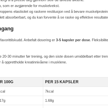
n, som er avgjørende for muskelvekst.
 kroppens elastisitet og raskere restitusjon ved å bevare muskelprotein
lett absorberbart, og du kan forvente å se raske og effektive resultater
emgang
favorittilskudd. Anbefalt dosering er
3-5 kapsler per dose
. Fleksibili
0-30 minutter før trening, og den siste dosen umiddelbart etter tren
 å opprettholde kreatinnivåene i musklene.
R 100G
PER 15 KAPSLER
cal
7kcal
17g
1.68g