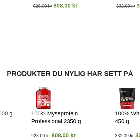
808.00
kr
3
928.00
kr
332.00
kr
PRODUKTER DU NYLIG HAR SETT PÅ
000 g
100% Myseprotein
100% Whe
Professional 2350 g
450 g
808.00
kr
3
928.00
kr
332.00
kr