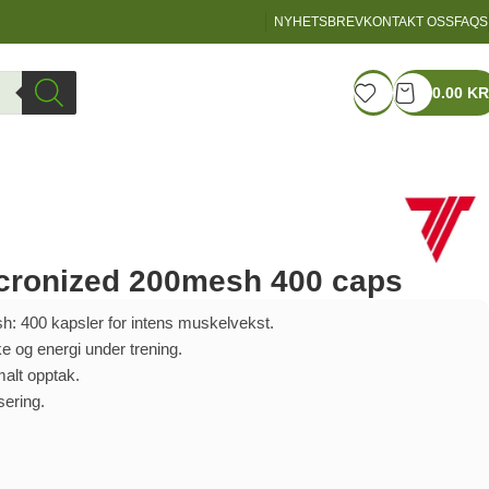
NYHETSBREV
KONTAKT OSS
FAQS
LOGIN / REGISTER
0.00
KR
icronized 200mesh 400 caps
h: 400 kapsler for intens muskelvekst.
e og energi under trening.
malt opptak.
sering.