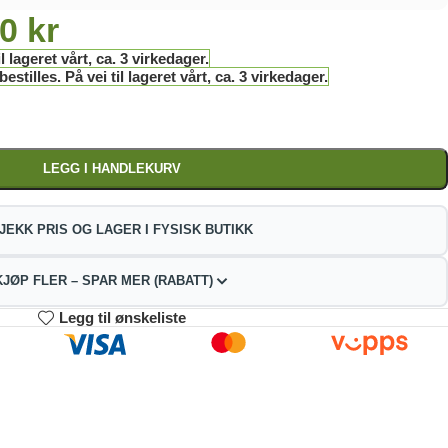
00
kr
l lageret vårt, ca. 3 virkedager.
stilles. På vei til lageret vårt, ca. 3 virkedager.
LEGG I HANDLEKURV
JEKK PRIS OG LAGER I FYSISK BUTIKK
KJØP FLER – SPAR MER (RABATT)
Legg til ønskeliste
3-4
5-9
10+
46.88
437.76
414.96
kr
kr
kr
2%
4%
9%