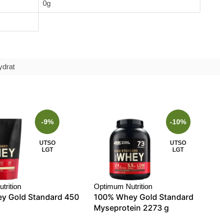
0g
ydrat
-9%
-10%
UTSO
UTSO
LGT
LGT
trition
Optimum Nutrition
y Gold Standard 450
100% Whey Gold Standard
Myseprotein 2273 g