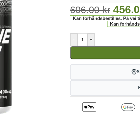
456.
606.00
kr
Kan forhåndsbestilles. På vei ti
Kan forhåndsbe
-
+
S
2
451.44
4
kr
1%