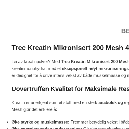
B
Trec Kreatin Mikronisert 200 Mesh 
Lei av kreatinpulver? Med
Trec Kreatin Mikronisert 200 Mes
kreatinmonohydrat med et
eksepsjonelt høyt mikroniserings
er designet for å drive intens vekst av både muskelmasse og 
Uovertruffen Kvalitet for Maksimale Res
Kreatin er anerkjent som et stoff med en sterk
anabolsk og er
Mesh gjør det enklere å:
Øke styrke og muskelmasse:
Fremmer betydelig vekst i båd
Øke energimengden under trening:
Gir deg mer eksplosiv en