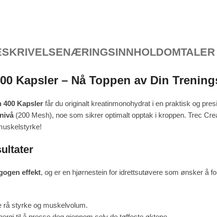
ESKRIVELSE
NÆRINGSINNHOLD
OMTALER 
400 Kapsler – Nå Toppen av Din Trening
h 400 Kapsler
får du originalt kreatinmonohydrat i en praktisk og pres
nivå
(200 Mesh), noe som sikrer optimalt opptak i kroppen. Trec Cre
muskelstyrke!
ultater
gogen effekt
, og er en hjørnestein for idrettsutøvere som ønsker å f
e rå styrke og muskelvolum.
ergi til å presse deg gjennom selv de tøffeste øktene.