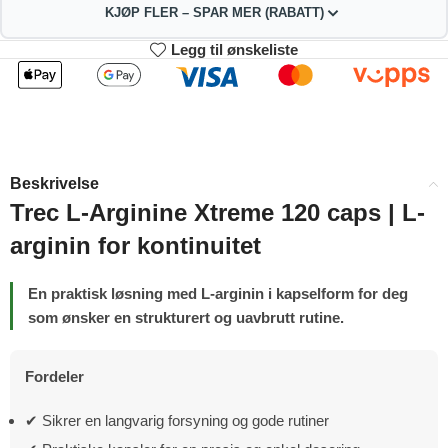
KJØP FLER – SPAR MER (RABATT)
Legg til ønskeliste
2
3-4
197.01
195.02
kr
kr
1%
2%
5-9
10+
191.04
181.09
kr
kr
Beskrivelse
4%
9%
Trec L-Arginine Xtreme 120 caps | L-
arginin for kontinuitet
En praktisk løsning med L-arginin i kapselform for deg
som ønsker en strukturert og uavbrutt rutine.
Fordeler
✔ Sikrer en langvarig forsyning og gode rutiner