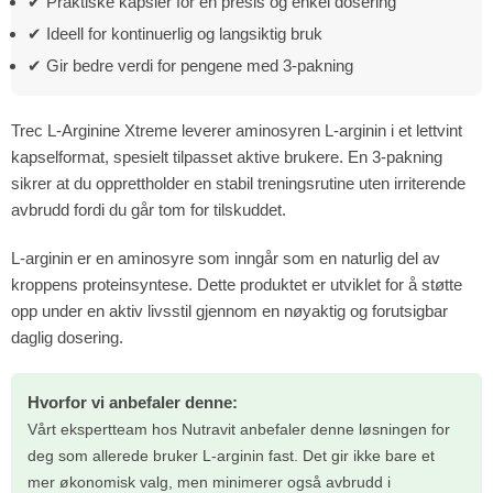
✔ Praktiske kapsler for en presis og enkel dosering
✔ Ideell for kontinuerlig og langsiktig bruk
✔ Gir bedre verdi for pengene med 3-pakning
Trec L-Arginine Xtreme leverer aminosyren L-arginin i et lettvint
kapselformat, spesielt tilpasset aktive brukere. En 3-pakning
sikrer at du opprettholder en stabil treningsrutine uten irriterende
avbrudd fordi du går tom for tilskuddet.
L-arginin er en aminosyre som inngår som en naturlig del av
kroppens proteinsyntese. Dette produktet er utviklet for å støtte
opp under en aktiv livsstil gjennom en nøyaktig og forutsigbar
daglig dosering.
Hvorfor vi anbefaler denne:
Vårt ekspertteam hos Nutravit anbefaler denne løsningen for
deg som allerede bruker L-arginin fast. Det gir ikke bare et
mer økonomisk valg, men minimerer også avbrudd i