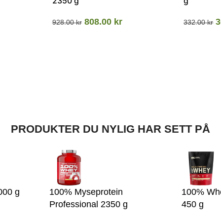
2350 g
g
808.00
kr
3
928.00
kr
332.00
kr
PRODUKTER DU NYLIG HAR SETT PÅ
000 g
100% Myseprotein
100% Whe
Professional 2350 g
450 g