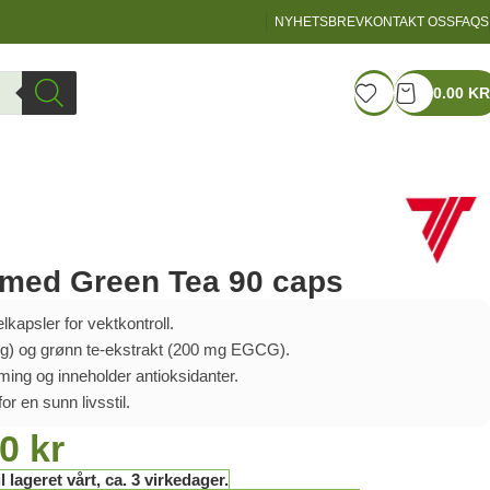
NYHETSBREV
KONTAKT OSS
FAQS
LOGIN / REGISTER
0.00
KR
e med Green Tea 90 caps
lkapsler for vektkontroll.
mg) og grønn te-ekstrakt (200 mg EGCG).
rming og inneholder antioksidanter.
or en sunn livsstil.
00
kr
l lageret vårt, ca. 3 virkedager.