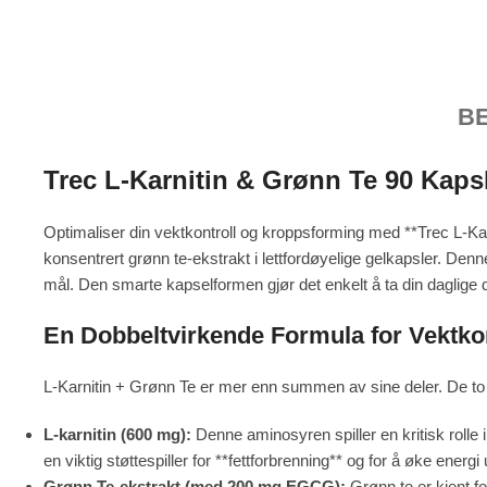
B
Trec L-Karnitin & Grønn Te 90 Kapsl
Optimaliser din vektkontroll og kroppsforming med **Trec L-Ka
konsentrert grønn te-ekstrakt i lettfordøyelige gelkapsler. Denn
mål. Den smarte kapselformen gjør det enkelt å ta din daglige 
En Dobbeltvirkende Formula for Vektko
L-Karnitin + Grønn Te er mer enn summen av sine deler. De to
L-karnitin (600 mg):
Denne aminosyren spiller en kritisk rolle i
en viktig støttespiller for **fettforbrenning** og for å øke energi
Grønn Te-ekstrakt (med 200 mg EGCG):
Grønn te er kjent fo