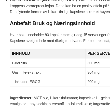
kroppens varmeproduksjon. Dette kan ha en positiv effekt på *
Den flytende formen av L-karnitin i gelkapslene sikrer et høyer
Anbefalt Bruk og Næringsinnhold
Hver boks inneholder 90 kapsler, som gir deg 45 serveringer (bas
Kapslene svelges hele med rikelig med vann. For best resultat
INNHOLD
PER SERVE
L-karnitin
600 mg
Grønn te-ekstrakt
364 mg
– inkludert EGCG
200 mg
Ingredienser:
MCT-olje, L-karnitinfumarat; kapselskall – gelat
emulgator – soyalecitin; bærestoff – silisiumdioksid; fargestoffer 