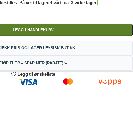
stilles. På vei til lageret vårt, ca. 3 virkedager.
LEGG I HANDLEKURV
JEKK PRIS OG LAGER I FYSISK BUTIKK
KJØP FLER – SPAR MER (RABATT)
Legg til ønskeliste
3-4
5-9
10+
47.90
340.80
323.05
kr
kr
kr
2%
4%
9%