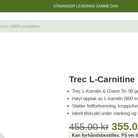
STAVANGER LEVERING SAMME DAG
Trec L-Carnitin
Trec L-Karnitin & Grønn Te: 90 ge
Høyt opptak av L-karnitin (600 
Støtter fettforbrenning, kroppsfo
Ideelt tilskudd under slanking og f
355.
455.00
kr
Kan forhåndsbestilles. På vei ti