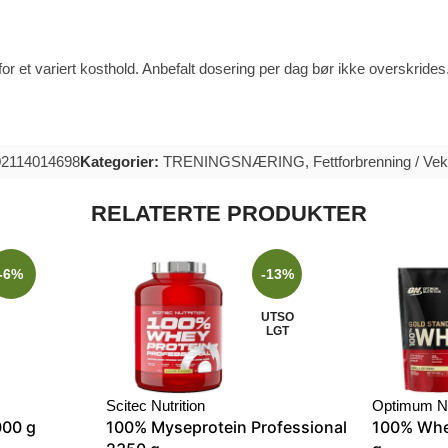
or et variert kosthold. Anbefalt dosering per dag bør ikke overskrides.
02114014698
Kategorier:
TRENINGSNÆRING
,
Fettforbrenning / Ve
RELATERTE PRODUKTER
-6%
-13%
UTSO
LGT
Scitec Nutrition
Optimum Nu
000 g
100% Myseprotein Professional
100% Whe