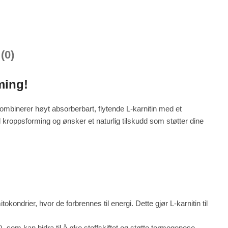
(0)
ming!
ombinerer høyt absorberbart, flytende L-karnitin med et
ed kroppsforming og ønsker et naturlig tilskudd som støtter dine
:
kondrier, hvor de forbrennes til energi. Dette gjør L-karnitin til
), som kan bidra til å øke stoffskiftet og støtte termogenese –