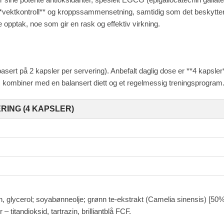
*vektkontroll** og kroppssammensetning, samtidig som det beskytter 
e opptak, noe som gir en rask og effektiv virkning.
ert på 2 kapsler per servering). Anbefalt daglig dose er **4 kapsler**
, kombiner med en balansert diett og et regelmessig treningsprogram
RING (4 KAPSLER)
in, glycerol; soyabønneolje; grønn te-ekstrakt (Camelia sinensis) [5
– titandioksid, tartrazin, brilliantblå FCF.