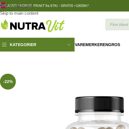
Skip to navigation
LAGER I NORGE
FRAKT fra 67Kr - GRATIS >1800Kr*.
Skip to main content
VAREMERKER
ENGROS
KATEGORIER
TRENINGSNÆRING
»
Trec L-Carnitine med Green Tea 90 caps
-22%