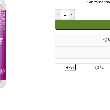
Kan forhåndsbe
-
+
S
2
351.45
3
kr
1%