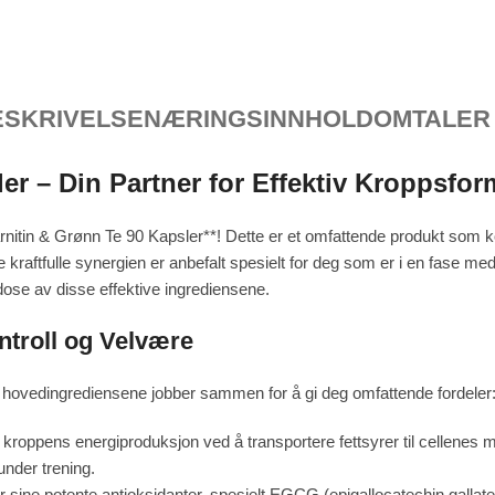
ESKRIVELSE
NÆRINGSINNHOLD
OMTALER 
er – Din Partner for Effektiv Kroppsfor
rnitin & Grønn Te 90 Kapsler**! Dette er et omfattende produkt som k
e kraftfulle synergien er anbefalt spesielt for deg som er i en fase m
dose av disse effektive ingrediensene.
ntroll og Velvære
 hovedingrediensene jobber sammen for å gi deg omfattende fordeler
 kroppens energiproduksjon ved å transportere fettsyrer til cellenes mito
 under trening.
r sine potente antioksidanter, spesielt EGCG (epigallocatechin gallate