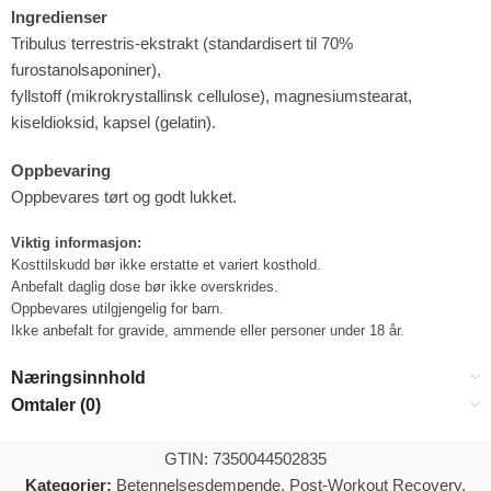
Ingredienser
Tribulus terrestris-ekstrakt (standardisert til 70%
furostanolsaponiner),
fyllstoff (mikrokrystallinsk cellulose), magnesiumstearat,
kiseldioksid, kapsel (gelatin).
Oppbevaring
Oppbevares tørt og godt lukket.
Viktig informasjon:
Kosttilskudd bør ikke erstatte et variert kosthold.
Anbefalt daglig dose bør ikke overskrides.
Oppbevares utilgjengelig for barn.
Ikke anbefalt for gravide, ammende eller personer under 18 år.
Næringsinnhold
Omtaler (0)
GTIN: 7350044502835
Kategorier:
Betennelsesdempende
,
Post-Workout Recovery
,