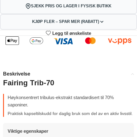
SJEKK PRIS OG LAGER I FYSISK BUTIKK
KJØP FLER – SPAR MER (RABATT)
Legg til ønskeliste
2
3-4
419.76
415.52
kr
kr
1%
2%
5-9
10+
407.04
385.84
kr
kr
Beskrivelse
4%
9%
Fairing Trib-70
Høykonsentrert tribulus-ekstrakt standardisert til 70%
saponiner.
Praktisk kapseltilskudd for daglig bruk som del av en aktiv livsstil.
Viktige egenskaper