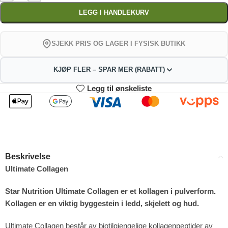
LEGG I HANDLEKURV
SJEKK PRIS OG LAGER I FYSISK BUTIKK
KJØP FLER – SPAR MER (RABATT)
Legg til ønskeliste
2
3-4
245.52
243.04
kr
kr
1%
2%
5-9
10+
238.08
225.68
kr
kr
Beskrivelse
4%
9%
Ultimate Collagen
Star Nutrition Ultimate Collagen er et kollagen i pulverform.
Kollagen er en viktig byggestein i ledd, skjelett og hud.
Ultimate Collagen består av biotilgjengelige kollagenpeptider av