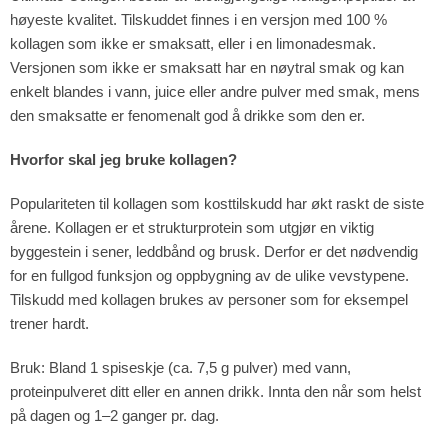
høyeste kvalitet. Tilskuddet finnes i en versjon med 100 %
kollagen som ikke er smaksatt, eller i en limonadesmak.
Versjonen som ikke er smaksatt har en nøytral smak og kan
enkelt blandes i vann, juice eller andre pulver med smak, mens
den smaksatte er fenomenalt god å drikke som den er.
Hvorfor skal jeg bruke kollagen?
Populariteten til kollagen som kosttilskudd har økt raskt de siste
årene. Kollagen er et strukturprotein som utgjør en viktig
byggestein i sener, leddbånd og brusk. Derfor er det nødvendig
for en fullgod funksjon og oppbygning av de ulike vevstypene.
Tilskudd med kollagen brukes av personer som for eksempel
trener hardt.
Bruk: Bland 1 spiseskje (ca. 7,5 g pulver) med vann,
proteinpulveret ditt eller en annen drikk. Innta den når som helst
på dagen og 1–2 ganger pr. dag.