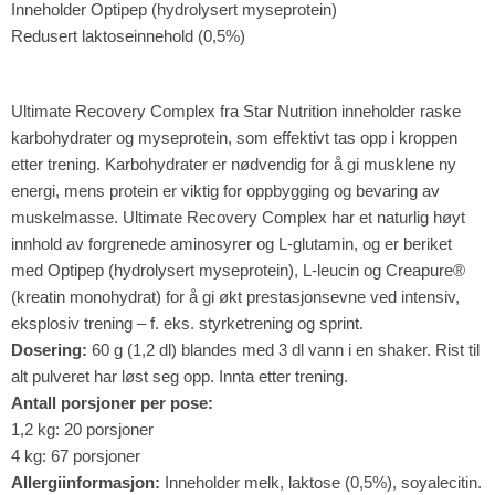
Inneholder Optipep (hydrolysert myseprotein)
Redusert laktoseinnehold (0,5%)
Ultimate Recovery Complex fra Star Nutrition inneholder raske
karbohydrater og myseprotein, som effektivt tas opp i kroppen
etter trening. Karbohydrater er nødvendig for å gi musklene ny
energi, mens protein er viktig for oppbygging og bevaring av
muskelmasse. Ultimate Recovery Complex har et naturlig høyt
innhold av forgrenede aminosyrer og L-glutamin, og er beriket
med Optipep (hydrolysert myseprotein), L-leucin og Creapure®
(kreatin monohydrat) for å gi økt prestasjonsevne ved intensiv,
eksplosiv trening – f. eks. styrketrening og sprint.
Dosering:
60 g (1,2 dl) blandes med 3 dl vann i en shaker. Rist til
alt pulveret har løst seg opp. Innta etter trening.
Antall porsjoner per pose:
1,2 kg: 20 porsjoner
4 kg: 67 porsjoner
Allergiinformasjon:
Inneholder melk, laktose (0,5%), soyalecitin.