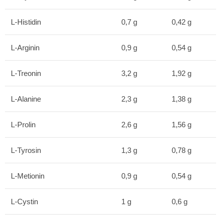
L-Histidin
0,7 g
0,42 g
L-Arginin
0,9 g
0,54 g
L-Treonin
3,2 g
1,92 g
L-Alanine
2,3 g
1,38 g
L-Prolin
2,6 g
1,56 g
L-Tyrosin
1,3 g
0,78 g
L-Metionin
0,9 g
0,54 g
L-Cystin
1 g
0,6 g