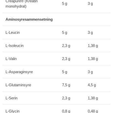
Creapure® (Kreatin
5 g
3 g
monohydrat)
Aminosyresammensetning
L-Leucin
5 g
3 g
L-Isoleucin
2,3 g
1,38 g
L-Valin
2,3 g
1,38 g
L-Asparaginsyre
5 g
3 g
L-Glutaminsyre
7,5 g
4,5 g
L-Serin
2,3 g
1,38 g
L-Glycin
0,8 g
0,48 g