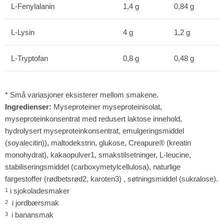
L-Fenylalanin
1,4 g
0,84 g
L-Lysin
4 g
1,2 g
L-Tryptofan
0,8 g
0,48 g
* Små variasjoner eksisterer mellom smakene.
Ingredienser:
Myseproteiner myseproteinisolat,
myseproteinkonsentrat med redusert laktose innehold,
hydrolysert myseproteinkonsentrat, emulgeringsmiddel
(soyalecitin)), maltodekstrin, glukose, Creapure® (kreatin
monohydrat), kakaopulver1, smakstilsetninger, L-leucine,
stabiliseringsmiddel (carboxymetylcellulosa), naturlige
fargestoffer (rødbetsrød2, karoten3) , søtningsmiddel (sukralose).
i sjokoladesmaker
1
i jordbærsmak
2
i banansmak
3