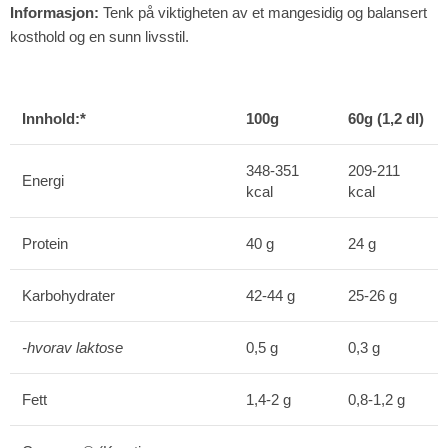
Informasjon:
Tenk på viktigheten av et mangesidig og balansert
kosthold og en sunn livsstil.
Innhold:*
100g
60g (1,2 dl)
348-351
209-211
Energi
kcal
kcal
Protein
40 g
24 g
Karbohydrater
42-44 g
25-26 g
-hvorav laktose
0,5 g
0,3 g
Fett
1,4-2 g
0,8-1,2 g