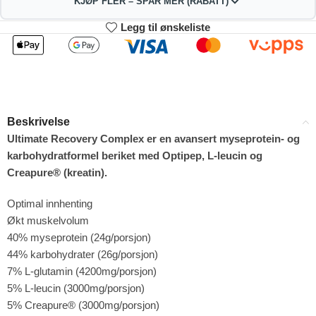
KJØP FLER – SPAR MER (RABATT)
Legg til ønskeliste
2
3-4
324.72
321.44
kr
kr
1%
2%
5-9
10+
314.88
298.48
kr
kr
Beskrivelse
4%
9%
Ultimate Recovery Complex er en avansert myseprotein- og
karbohydratformel beriket med Optipep, L-leucin og
Creapure® (kreatin).
Optimal innhenting
Økt muskelvolum
40% myseprotein (24g/porsjon)
44% karbohydrater (26g/porsjon)
7% L-glutamin (4200mg/porsjon)
5% L-leucin (3000mg/porsjon)
5% Creapure® (3000mg/porsjon)