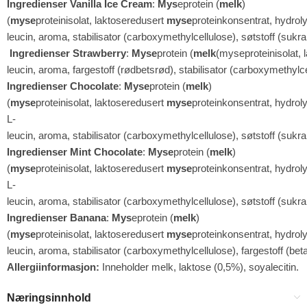
Ingredienser Vanilla Ice Cream
:
Mys
eprotein (
melk
)
(
myse
proteinisolat, laktoseredusert
myse
proteinkonsentrat, hydrol
leucin, aroma, stabilisator (carboxymethylcellulose), søtstoff (sukra
Ingredienser Strawberry
:
Myse
protein (
melk
(myseproteinisolat,
leucin, aroma, fargestoff (rødbetsrød), stabilisator (carboxymethylce
Ingredienser Chocolate
:
Myse
protein (
melk
)
(
myse
proteinisolat, laktoseredusert
myse
proteinkonsentrat, hydrol
L-
leucin, aroma, stabilisator (carboxymethylcellulose), søtstoff (sukra
Ingredienser Mint Chocolate
:
Myse
protein (
melk
)
(
myse
proteinisolat, laktoseredusert
myse
proteinkonsentrat, hydrol
L-
leucin, aroma, stabilisator (carboxymethylcellulose), søtstoff (sukra
Ingredienser Banana
:
Mys
eprotein (
melk
)
(
myse
proteinisolat, laktoseredusert
myse
proteinkonsentrat, hydrol
leucin, aroma, stabilisator (carboxymethylcellulose), fargestoff (bet
Allergiinformasjon:
Inneholder melk, laktose (0,5%), soyalecitin.
Næringsinnhold