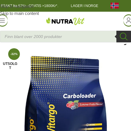
Skip to navigation
FRAKT fra 67Kr - GRATIS >1800Kr*.
LAGER I NORGE
Skip to main content
TRENINGSNÆRING
»
Vitargo Carboloader, 700 g
-32%
UTSOLG
T