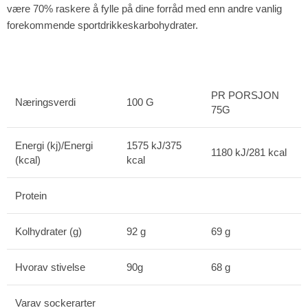
være 70% raskere å fylle på dine forråd med enn andre vanlig
forekommende sportdrikkeskarbohydrater.
PR PORSJON
Næringsverdi
100 G
75G
Energi (kj)/Energi
1575 kJ/375
1180 kJ/281 kcal
(kcal)
kcal
Protein
Kolhydrater (g)
92 g
69 g
Hvorav stivelse
90g
68 g
Varav sockerarter