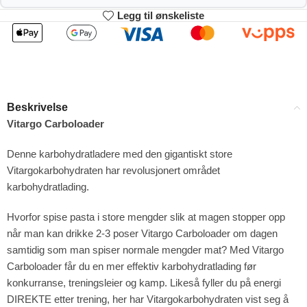
Legg til ønskeliste
2
3-4
205.92
203.84
kr
kr
1%
2%
5-9
10+
199.68
189.28
kr
kr
Beskrivelse
4%
9%
Vitargo Carboloader
Denne karbohydratladere med den gigantiskt store
Vitargokarbohydraten har revolusjonert området
karbohydratlading.
Hvorfor spise pasta i store mengder slik at magen stopper opp
når man kan drikke 2-3 poser Vitargo Carboloader om dagen
samtidig som man spiser normale mengder mat? Med Vitargo
Carboloader får du en mer effektiv karbohydratlading før
konkurranse, treningsleier og kamp. Likeså fyller du på energi
DIREKTE etter trening, her har Vitargokarbohydraten vist seg å