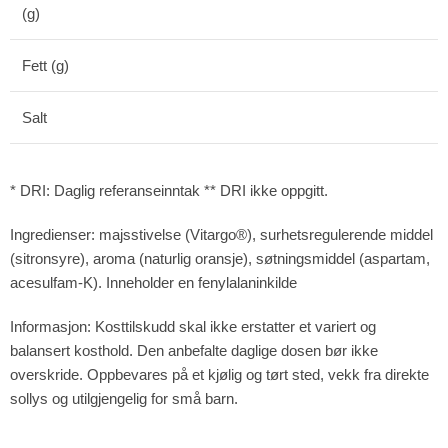
(g)
Fett (g)
Salt
* DRI: Daglig referanseinntak ** DRI ikke oppgitt.
Ingredienser: majsstivelse (Vitargo®), surhetsregulerende middel
(sitronsyre), aroma (naturlig oransje), søtningsmiddel (aspartam,
acesulfam-K). Inneholder en fenylalaninkilde
Informasjon: Kosttilskudd skal ikke erstatter et variert og
balansert kosthold. Den anbefalte daglige dosen bør ikke
overskride. Oppbevares på et kjølig og tørt sted, vekk fra direkte
sollys og utilgjengelig for små barn.