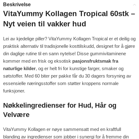
Beskrivelse
4%
9%
VitaYummy Kollagen Tropical 60stk –
Nyt veien til vakker hud
Lei av kjedelige piller? VitaYummy Kollagen Tropical er et deilig og
praktisk alternativ til tradisjonelle kosttilskudd, designet for å gjøre
din daglige rutine til en sann nytelse! Disse gummivitaminene
kommer med en frisk og eksotisk
pasjonsfruktsmak fra
naturlige kilder
, og er helt fri for kunstige farger, smaker og
søtstoffer. Med 60 biter per pakke får du 30 dagers forsyning av
essensielle næringsstoffer som støtter kroppens normale
funksjoner.
Nøkkelingredienser for Hud, Hår og
Velvære
VitaYummy Kollagen er nøye sammensatt med en kraftfull
blanding av ingredienser som jobber i synergi for å fremme din