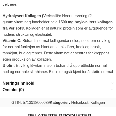
velvære:
Hydrolysert Kollagen (Verisol®):
Hver servering (2
gummivitaminer) inneholder hele
1500 mg høykvalitets kollagen
fra Verisol®
. Kollagen er et naturlig protein som er avgjørende for
hudens struktur og elastisitet.
Vitamin C:
Bidrar til normal kollagendannelse, noe som er viktig
for normal funksjon av blant annet blodårer, knokler, brusk,
tannkjøtt, hud og tenner. Dette vitaminet er sentralt for kroppens
egen produksjon av kollagen.
Biotin:
Et viktig B-vitamin som bidrar til å opprettholde normal
hud og normale slimhinner. Biotin er også kjent for å støtte normal
Næringsinnhold
Omtaler (0)
GTIN: 5713918000639
Kategorier:
Helsekost
,
Kollagen
RELATERTE PRODUKTER