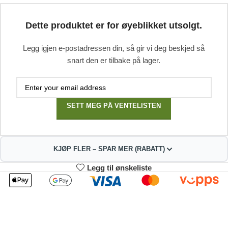
Dette produktet er for øyeblikket utsolgt.
Legg igjen e-postadressen din, så gir vi deg beskjed så
snart den er tilbake på lager.
SETT MEG PÅ VENTELISTEN
KJØP FLER – SPAR MER (RABATT)
Legg til ønskeliste
2
3-4
216.81
214.62
kr
kr
1%
2%
5-9
10+
210.24
199.29
kr
kr