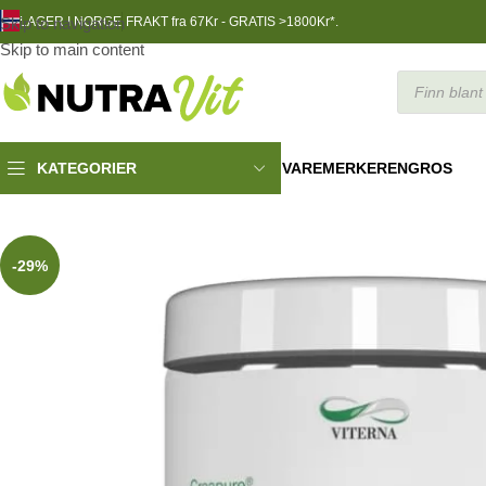
Skip to navigation
LAGER I NORGE
FRAKT fra 67Kr - GRATIS >1800Kr*.
Skip to main content
VAREMERKER
ENGROS
KATEGORIER
TRENINGSNÆRING
»
Kreatin & Styrke
»
Kreatin Monohydrat
»
Vit
-29%