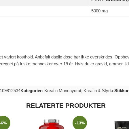
5000 mg
l et variert kosthold. Anbefalt daglig dose bør ikke overskrides. Oppbe
r beregnet på friske mennesker over 18 år. Hvis du er gravid, ammer, 
0109812534
Kategorier:
Kreatin Monohydrat
,
Kreatin & Styrke
Stikkor
RELATERTE PRODUKTER
-6%
-13%