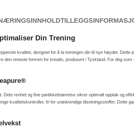
NÆRINGSINNHOLD
TILLEGGSINFORMASJ
ptimaliser Din Trening
perste kvalitet, designet for å ta treningen din til nye høyder. Dette
 den reneste formen for kreatin, produsert i Tyskland. For deg som se
reapure®
Dets renhet og fine partikkelstørrelse sikrer optimalt opptak og effek
e kvalitetskontroller, fri for unødvendige tilsetningsstoffer. Dette gar
elvekst