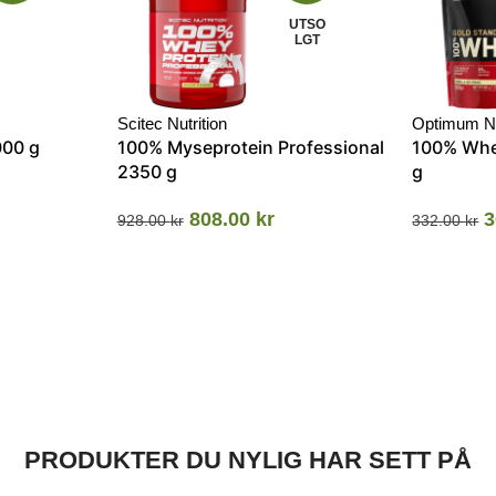
UTSO
LGT
Scitec Nutrition
Optimum Nu
000 g
100% Myseprotein Professional
100% Whe
2350 g
g
808.00
kr
3
928.00
kr
332.00
kr
PRODUKTER DU NYLIG HAR SETT PÅ