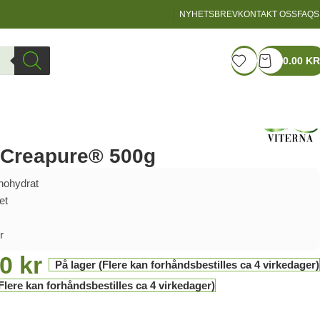
NYHETSBREV
KONTAKT OSS
FAQS
LOGIN / REGISTER
0.00
KR
e Creapure® 500g
nohydrat
et
r
00
kr
På lager (Flere kan forhåndsbestilles ca 4 virkedager)
Flere kan forhåndsbestilles ca 4 virkedager)