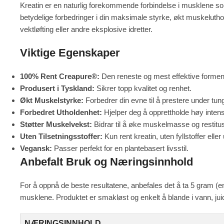
Kreatin er en naturlig forekommende forbindelse i musklene so
betydelige forbedringer i din maksimale styrke, økt muskeluthol
vektløfting eller andre eksplosive idretter.
Viktige Egenskaper
100% Rent Creapure®:
Den reneste og mest effektive formen
Produsert i Tyskland:
Sikrer topp kvalitet og renhet.
Økt Muskelstyrke:
Forbedrer din evne til å prestere under tung
Forbedret Utholdenhet:
Hjelper deg å opprettholde høy intensi
Støtter Muskelvekst:
Bidrar til å øke muskelmasse og restitus
Uten Tilsetningsstoffer:
Kun rent kreatin, uten fyllstoffer elle
Vegansk:
Passer perfekt for en plantebasert livsstil.
Anbefalt Bruk og Næringsinnhold
For å oppnå de beste resultatene, anbefales det å ta 5 gram (en
musklene. Produktet er smakløst og enkelt å blande i vann, juice
NÆRINGSINNHOLD