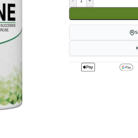
-
+
S
2
455.40
4
kr
1%