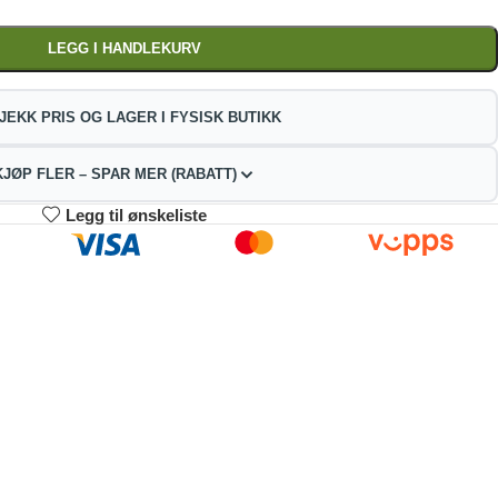
LEGG I HANDLEKURV
JEKK PRIS OG LAGER I FYSISK BUTIKK
KJØP FLER – SPAR MER (RABATT)
Legg til ønskeliste
3-4
5-9
10+
50.80
441.60
418.60
kr
kr
kr
2%
4%
9%