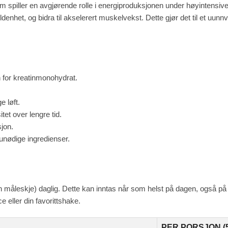
m spiller en avgjørende rolle i energiproduksjonen under høyintensiv
denhet, og bidra til akselerert muskelvekst. Dette gjør det til et uun
 for kreatinmonohydrat.
e løft.
tet over lengre tid.
jon.
r unødige ingredienser.
 måleskje) daglig. Dette kan inntas når som helst på dagen, også på h
 eller din favorittshake.
PER PORSJON (5