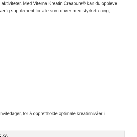
e aktiviteter. Med Viterna Kreatin Creapure® kan du oppleve
nværlig supplement for alle som driver med styrketrening,
viledager, for å opprettholde optimale kreatinnivåer i
 G)