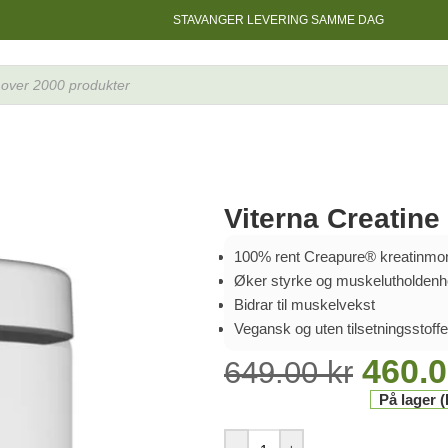
STAVANGER LEVERING SAMME DAG
erna Creatine Creapure® 500g
Viterna Creatin
100% rent Creapure® kreatinmo
Øker styrke og muskelutholdenh
Bidrar til muskelvekst
Vegansk og uten tilsetningsstoffe
460.
649.00
kr
På lager (