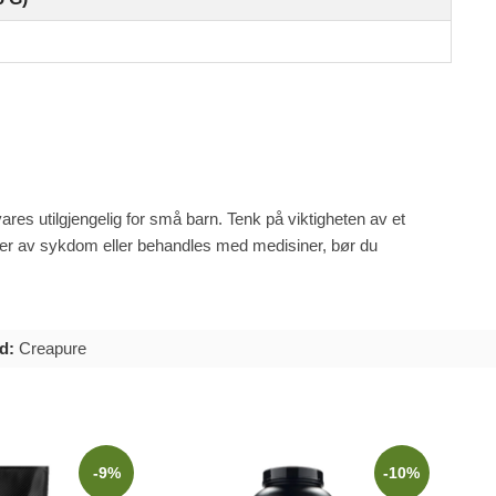
vares utilgjengelig for små barn. Tenk på viktigheten av et
lider av sykdom eller behandles med medisiner, bør du
d:
Creapure
-9%
-10%