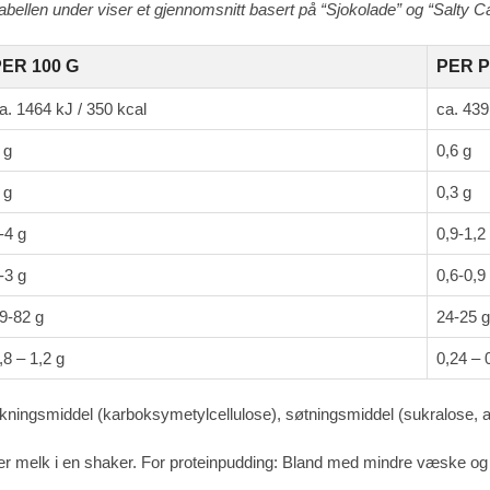
ellen under viser et gjennomsnitt basert på “Sjokolade” og “Salty C
ER 100 G
PER P
a. 1464 kJ / 350 kcal
ca. 439
 g
0,6 g
 g
0,3 g
-4 g
0,9-1,2
-3 g
0,6-0,9
9-82 g
24-25 g
,8 – 1,2 g
0,24 – 
ykningsmiddel (karboksymetylcellulose), søtningsmiddel (sukralose,
r melk i en shaker. For proteinpudding: Bland med mindre væske og la s