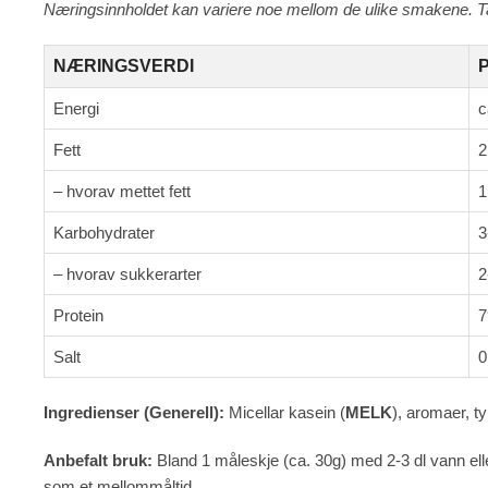
Næringsinnholdet kan variere noe mellom de ulike smakene. Tab
NÆRINGSVERDI
P
Energi
c
Fett
2
– hvorav mettet fett
1
Karbohydrater
3
– hvorav sukkerarter
2
Protein
7
Salt
0
Ingredienser (Generell):
Micellar kasein (
MELK
), aromaer, t
Anbefalt bruk:
Bland 1 måleskje (ca. 30g) med 2-3 dl vann elle
som et mellommåltid.