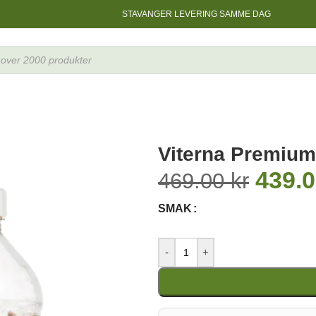
STAVANGER LEVERING SAMME DAG
Micellar Casein 900g
Viterna Premium
439.
469.00
kr
SMAK
-
+