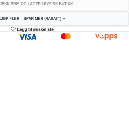
JEKK PRIS OG LAGER I FYSISK BUTIKK
KJØP FLER – SPAR MER (RABATT)
Legg til ønskeliste
3-4
5-9
10+
30.22
421.44
399.49
kr
kr
kr
2%
4%
9%