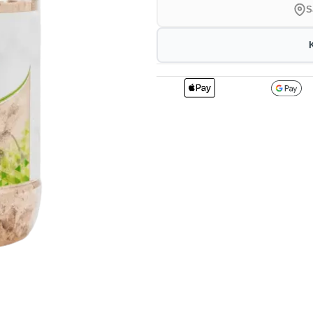
S
2
434.61
4
kr
1%