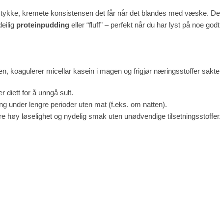
tykke, kremete konsistensen det får når det blandes med væske. Dette
deilig
proteinpudding
eller “fluff” – perfekt når du har lyst på noe god
, koagulerer micellar kasein i magen og frigjør næringsstoffer sakte. D
diett for å unngå sult.
under lengre perioder uten mat (f.eks. om natten).
re høy løselighet og nydelig smak uten unødvendige tilsetningsstoffer