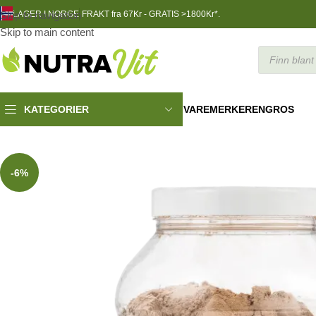
Skip to navigation
LAGER I NORGE
FRAKT fra 67Kr - GRATIS >1800Kr*.
Skip to main content
VAREMERKER
ENGROS
KATEGORIER
TRENINGSNÆRING
»
Protein
»
Casein Protein
»
Viterna Premium 
-6%