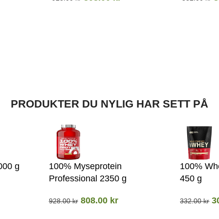
PRODUKTER DU NYLIG HAR SETT PÅ
000 g
100% Myseprotein
100% Whe
Professional 2350 g
450 g
808.00
kr
3
928.00
kr
332.00
kr