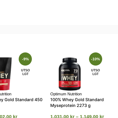
-9%
-10%
UTSO
UTSO
LGT
LGT
trition
Optimum Nutrition
y Gold Standard 450
100% Whey Gold Standard
Myseprotein 2273 g
02.00
kr
1,031.00
kr
–
1,149.00
kr