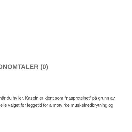
ON
OMTALER (0)
år du hviler. Kasein er kjent som “nattproteinet” på grunn av
deelle valget før leggetid for å motvirke muskelnedbrytning og