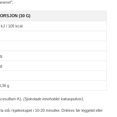
aramel”.
ORSJON (30 G)
 kJ / 105 kcal
 g
 g
0,36 g
 acesulfam-K).
(Sjokolade inneholder kakaopulver).
tå i kjøleskapet i 10-20 minutter. Drikkes før leggetid eller