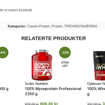
te et variert kosthold.
Kategorier:
Casein Protein
,
Protein
,
TRENINGSNÆRING
RELATERTE PRODUKTER
-6%
-13%
UTSO
LGT
Scitec Nutrition
Optimum Nu
000 g
100% Myseprotein Professional
100% Whe
2350 g
g
808.00
kr
3
928.00
kr
332.00
kr