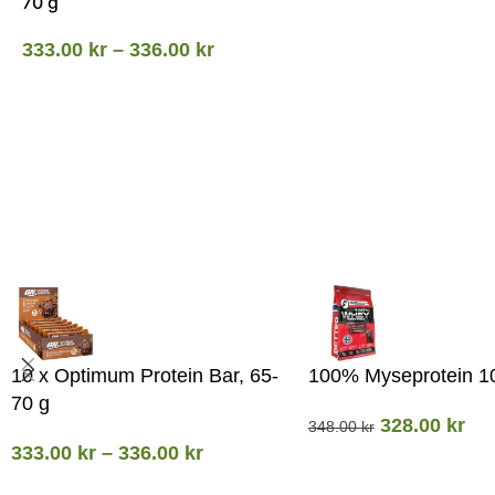
70 g
333.00
kr
–
336.00
kr
10 x Optimum Protein Bar, 65-
100% Myseprotein 1
70 g
328.00
kr
348.00
kr
333.00
kr
–
336.00
kr