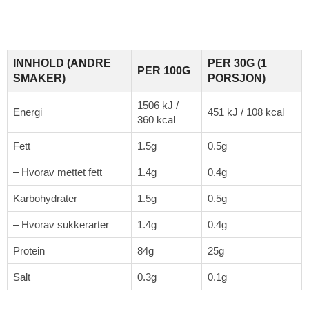
INNHOLD (ANDRE
PER 30G (1
PER 100G
SMAKER)
PORSJON)
1506 kJ /
Energi
451 kJ / 108 kcal
360 kcal
Fett
1.5g
0.5g
– Hvorav mettet fett
1.4g
0.4g
Karbohydrater
1.5g
0.5g
– Hvorav sukkerarter
1.4g
0.4g
Protein
84g
25g
Salt
0.3g
0.1g