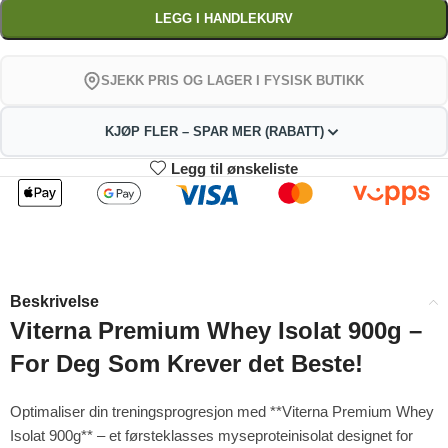
LEGG I HANDLEKURV
SJEKK PRIS OG LAGER I FYSISK BUTIKK
KJØP FLER – SPAR MER (RABATT)
Legg til ønskeliste
2
3-4
498.96
493.92
kr
kr
1%
2%
5-9
10+
483.84
458.64
kr
kr
Beskrivelse
4%
9%
Viterna Premium Whey Isolat 900g –
For Deg Som Krever det Beste!
Optimaliser din treningsprogresjon med **Viterna Premium Whey
Isolat 900g** – et førsteklasses myseproteinisolat designet for