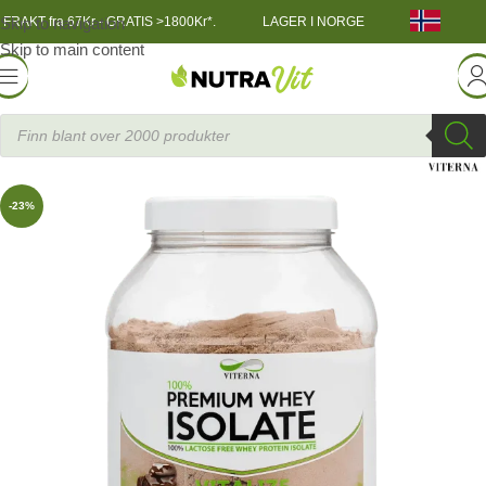
Skip to navigation
FRAKT fra 67Kr - GRATIS >1800Kr*.
LAGER I NORGE
Skip to main content
GSNÆRING
»
Protein
»
Viterna Premium Whey Isolate 900g
-23%