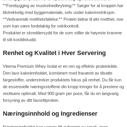
**Forebygging av muskelnedbrytning:** Sørger for at kroppen har
tilstrekkelig med byggemateriale, selv under kalorirestriksjon.
**Vedvarende metthetsfølelse:** Protein bidrar til økt metthet, noe
som kan være fordelaktig for vektkontroll.
Produktet er skreddersydd for de som stiller de høyeste kravene
til sitt kosttilskudd.
Renhet og Kvalitet i Hver Servering
Viterna Premium Whey Isolat er en ren og effektiv proteinkilde.
Den lave kaloriinnholdet, kombinert med fraværet av tilsatte
fargestoffer, understreker produktets fokus på renhet. Du får kun
de essensielle næringsstoffene din kropp trenger for å prestere og
restituere optimalt. Med 900 gram per pose, får du en langvarig
forsyning av ditt favorittprotein.
Næringsinnhold og Ingredienser
Næringsinnholdet kan variere litt avhengig av smak, men