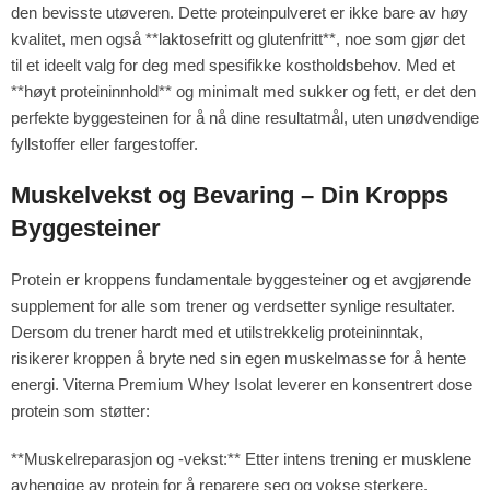
den bevisste utøveren. Dette proteinpulveret er ikke bare av høy
kvalitet, men også **laktosefritt og glutenfritt**, noe som gjør det
til et ideelt valg for deg med spesifikke kostholdsbehov. Med et
**høyt proteininnhold** og minimalt med sukker og fett, er det den
perfekte byggesteinen for å nå dine resultatmål, uten unødvendige
fyllstoffer eller fargestoffer.
Muskelvekst og Bevaring – Din Kropps
Byggesteiner
Protein er kroppens fundamentale byggesteiner og et avgjørende
supplement for alle som trener og verdsetter synlige resultater.
Dersom du trener hardt med et utilstrekkelig proteininntak,
risikerer kroppen å bryte ned sin egen muskelmasse for å hente
energi. Viterna Premium Whey Isolat leverer en konsentrert dose
protein som støtter:
**Muskelreparasjon og -vekst:** Etter intens trening er musklene
avhengige av protein for å reparere seg og vokse sterkere.