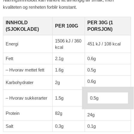
kvaliteten og renheten forblir konstant.
INNHOLD
PER 30G (1
PER 100G
(SJOKOLADE)
PORSJON)
1506 kJ / 360
Energi
451 kJ / 108 kcal
kcal
Fett
2.1g
0.6g
– Hvorav mettet fett
1.6g
0.5g
0.6g
Karbohydrater
2g
– Hvorav sukkerarter
1.5g
0.5g
Protein
82g
24g
Salt
0.3g
0.1g