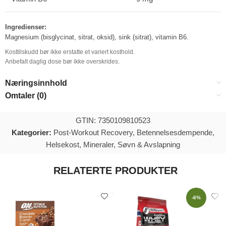
Ingredienser:
Magnesium (bisglycinat, sitrat, oksid), sink (sitrat), vitamin B6.
Kosttilskudd bør ikke erstatte et variert kosthold.
Anbefalt daglig dose bør ikke overskrides.
Næringsinnhold
Omtaler (0)
GTIN: 7350109810523
Kategorier:
Post-Workout Recovery
,
Betennelsesdempende
,
Helsekost
,
Mineraler
,
Søvn & Avslapning
RELATERTE PRODUKTER
-6%