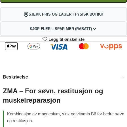
SJEKK PRIS OG LAGER I FYSISK BUTIKK
KJØP FLER – SPAR MER (RABATT)
Legg til ønskeliste
2
3-4
176.22
174.44
kr
kr
1%
2%
5-9
10+
170.88
161.98
kr
kr
Beskrivelse
4%
9%
ZMA – For søvn, restitusjon og
muskelreparasjon
Kombinasjon av magnesium, sink og vitamin B6 for bedre søvn
og restitusjon.