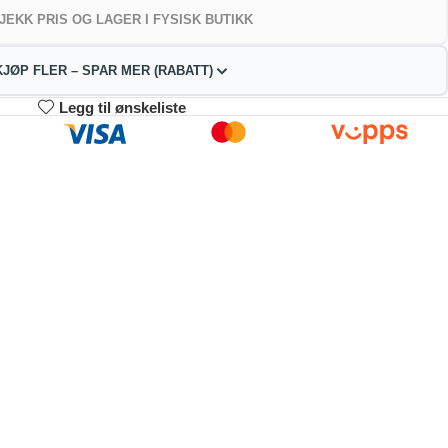
JEKK PRIS OG LAGER I FYSISK BUTIKK
KJØP FLER – SPAR MER (RABATT)
Legg til ønskeliste
3-4
5-9
10+
69.46
361.92
343.07
kr
kr
kr
2%
4%
9%