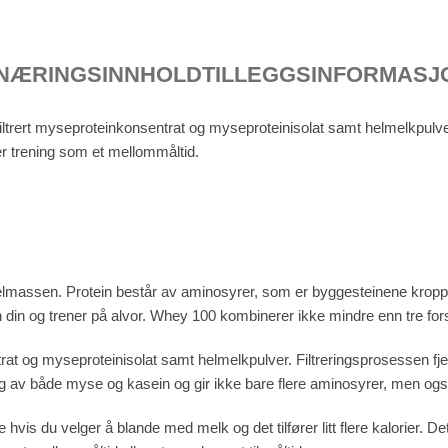
NÆRINGSINNHOLD
TILLEGGSINFORMASJ
ofiltrert myseproteinkonsentrat og myseproteinisolat samt helmelkpul
er trening som et mellommåltid.
kelmassen. Protein består av aminosyrer, som er byggesteinene kroppe
 din og trener på alvor. Whey 100 kombinerer ikke mindre enn tre forsk
rat og myseproteinisolat samt helmelkpulver. Filtreringsprosessen fje
rlig av både myse og kasein og gir ikke bare flere aminosyrer, men også 
is du velger å blande med melk og det tilfører litt flere kalorier. Det