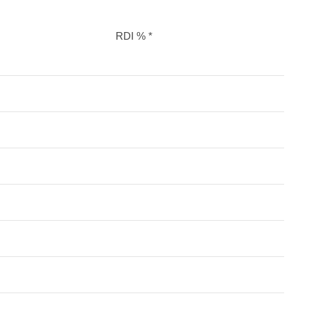
RDI % *