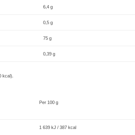
6,4 g
0,5 g
75 g
0,39 g
 kcal).
Per 100 g
1 639 kJ / 387 kcal