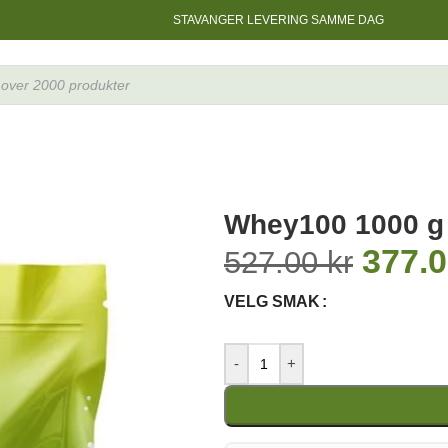
STAVANGER LEVERING SAMME DAG
Whey100 1000 g
377.
527.00
kr
VELG SMAK
-
+