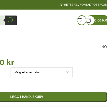
NYHETSBREV
KONTAKT OSS
FAQS
LOGIN / REGISTER
0.00
KR
Bodylab FM
NO
00
kr
LEGG I HANDLEKURV