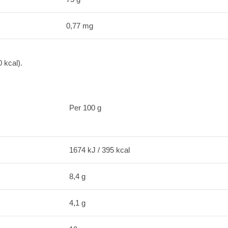
0,77 mg
 kcal).
Per 100 g
1674 kJ / 395 kcal
8,4 g
4,1 g