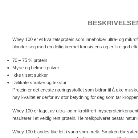
BESKRIVELSE
Whey 100 er et kvalitetsprotein som inneholder ultra- og mikr
blander seg med en deilig kremet konsistens og er like god ett
70 – 75 % protein
Myse og helmelkpulver
Ikke tilsatt sukker
Delikate smaker og tekstur
Protein er det eneste næringsstoffet som bidrar til å øke mus
høy kvalitet er derfor av stor betydning for deg som tar kroppen
Whey 100 er laget av ultra- og mikrofiltrert myseproteinkonsent
resulterer i et veldig rent protein. Helmelkpulveret består natu
Whey 100 blandes like lett i vann som melk. Smaken blir søtere hv