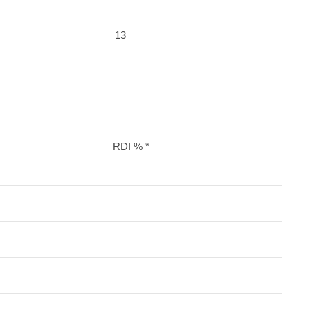
13
RDI % *