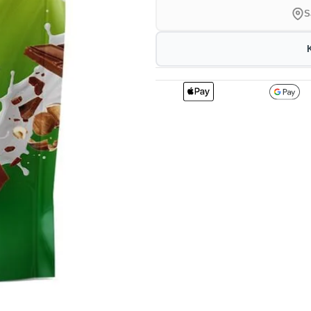
S
2
373.23
3
kr
1%