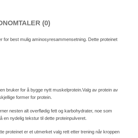
ON
OMTALER (0)
ver for best mulig aminosyresammensetning. Dette proteinet
n bruker for å bygge nytt muskelprotein.Valg av protein av
jellige former for protein.
rner nesten alt overflødig fett og karbohydrater, noe som
en nydelig tekstur til dette proteinpulveret.
te proteinet er et utmerket valg rett etter trening når kroppen