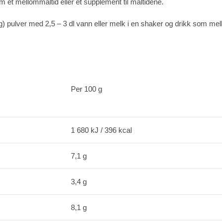
 et mellommåltid eller et supplement til måltidene.
g) pulver med 2,5 – 3 dl vann eller melk i en shaker og drikk som mell
Per 100 g
1 680 kJ / 396 kcal
7,1 g
3,4 g
8,1 g