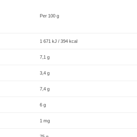
Per 100 g
1 671 kJ / 394 kcal
7,1 g
3,4 g
7,4 g
6 g
1 mg
75 g