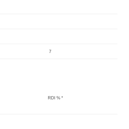
7
RDI % *