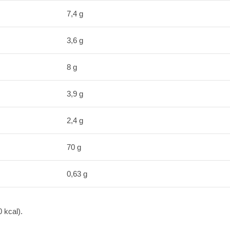
7,4 g
3,6 g
8 g
3,9 g
2,4 g
70 g
0,63 g
 kcal).