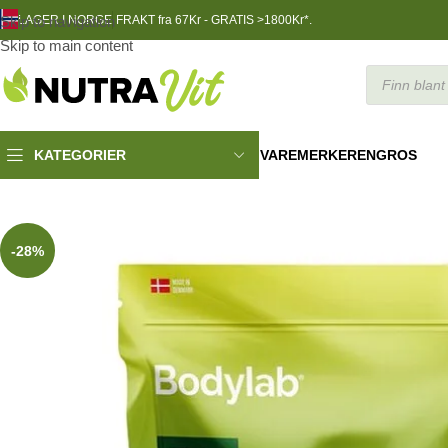
Skip to navigation
LAGER I NORGE
FRAKT fra 67Kr - GRATIS >1800Kr*.
Skip to main content
VAREMERKER
ENGROS
KATEGORIER
TRENINGSNÆRING
»
Whey100 1000 g
-28%