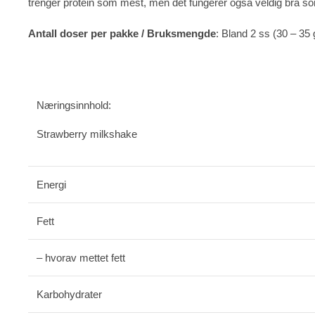
trenger protein som mest, men det fungerer også veldig bra som
Antall doser per pakke / Bruksmengde
: Bland 2 ss (30 – 35 
Næringsinnhold:
Strawberry milkshake
Energi
Fett
– hvorav mettet fett
Karbohydrater