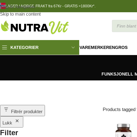
Skip to navigation
LAGER I NORGE
FRAKT fra 67Kr - GRATIS >1800Kr*.
Skip to main content
VAREMERKER
ENGROS
KATEGORIER
FUNKSJONELL 
Products tagged 
Filtrér produkter
Lukk
Filter