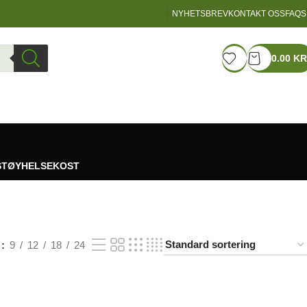
NYHETSBREV
KONTAKT OSS
FAQS
LOGIN / REGISTER
0.00
KR
STØY
HELSEKOST
w
9
12
18
24