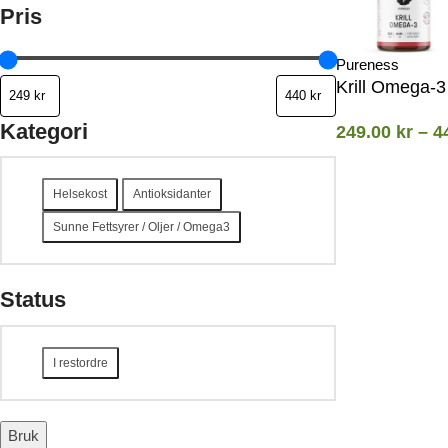
Pris
Pureness
Krill Omega-3
Kategori
249.00
kr
–
4
Helsekost
Antioksidanter
Sunne Fettsyrer / Oljer / Omega3
Status
I restordre
Bruk