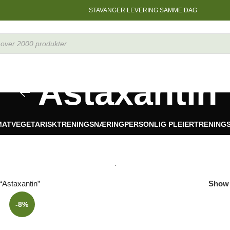
STAVANGER LEVERING SAMME DAG
Astaxantin
MAT
VEGETARISK
TRENINGSNÆRING
PERSONLIG PLEIER
TRENING
“Astaxantin”
Sho
-8%