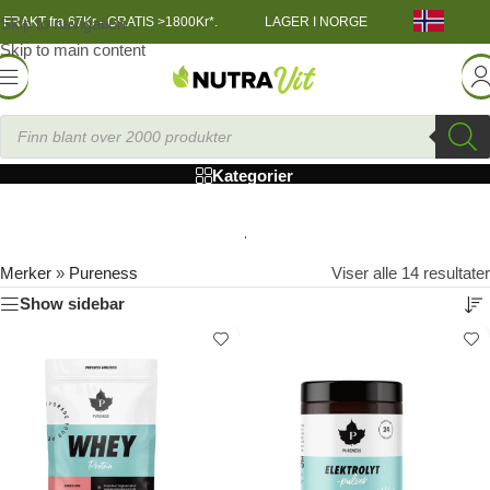
Skip to navigation
FRAKT fra 67Kr - GRATIS >1800Kr*.
LAGER I NORGE
Skip to main content
Pureness
Kategorier
Merker
»
Pureness
Viser alle 14 resultater
Show sidebar