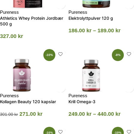
Pureness
Pureness
Athletics Whey Protein Jordbær
Elektrolyttpulver 120 g
500 g
186.00
kr
–
189.00
kr
327.00
kr
-10%
-8%
Pureness
Pureness
Kollagen Beauty 120 kapslar
Krill Omega-3
271.00
kr
249.00
kr
–
440.00
kr
301.00
kr
-10%
-10%