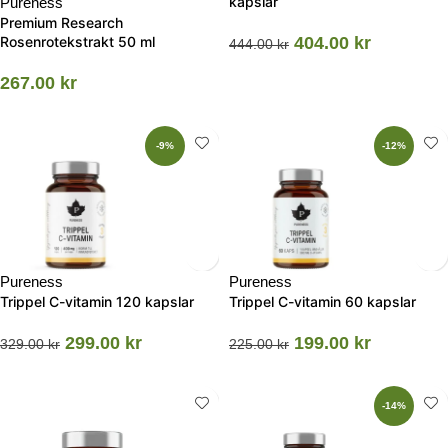
kapslar
Pureness
Premium Research
Rosenrotekstrakt 50 ml
404.00
kr
444.00
kr
267.00
kr
-9%
-12%
Pureness
Pureness
Trippel C-vitamin 120 kapslar
Trippel C-vitamin 60 kapslar
299.00
kr
199.00
kr
329.00
kr
225.00
kr
-14%