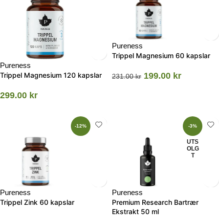
Pureness
Trippel Magnesium 60 kapslar
Pureness
Trippel Magnesium 120 kapslar
199.00
kr
231.00
kr
299.00
kr
-12%
-3%
UTS
OLG
T
Pureness
Pureness
Trippel Zink 60 kapslar
Premium Research Bartrær
Ekstrakt 50 ml