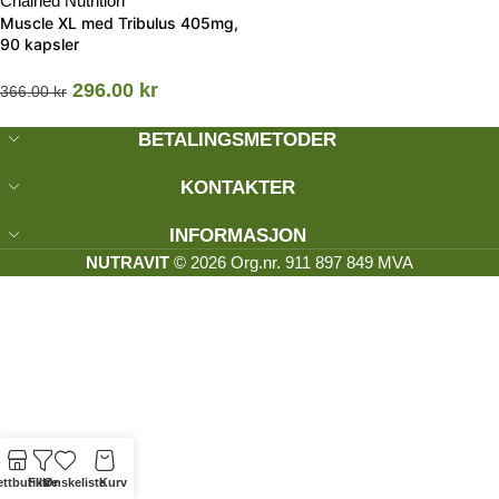
Chained Nutrition
Muscle XL med Tribulus 405mg,
90 kapsler
296.00
kr
366.00
kr
BETALINGSMETODER
KONTAKTER
INFORMASJON
NUTRAVIT
© 2026 Org.nr. 911 897 849 MVA
ttbutikk
Filtre
Ønskeliste
Kurv