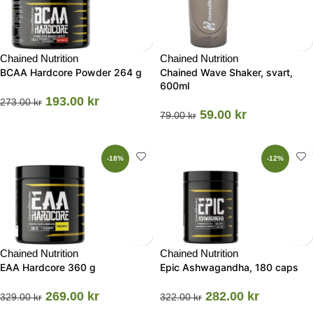
Chained Nutrition
Chained Nutrition
BCAA Hardcore Powder 264 g
Chained Wave Shaker, svart,
600ml
193.00
kr
273.00
kr
59.00
kr
79.00
kr
-18%
-12%
Chained Nutrition
Chained Nutrition
EAA Hardcore 360 g
Epic Ashwagandha, 180 caps
269.00
kr
282.00
kr
329.00
kr
322.00
kr