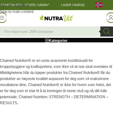
Skip to navigation
FRAKT fra 67Kr - GRATIS >1800Kr*.
LAGER I NORGE
Skip to main content
Chained Nutrition
Kategorier
Chained Nutrition® er en serie avanserte kosttilskudd for
kroppsbyggere og kraftsportere, som ikke vil at noe skal overlates til
tilfeldighetene.Når du kjøper produkter fra Chained Nutrition® får du
produkter av høyeste kvalitet anpasset for deg som vil maksimere
resultatene dine. Chained Nutrition® er ikke for hvem som helst, det
er for deg som er klar til å ta treningen til neste nivå og nå ditt fulle
potensiale. Chained Nutrition: STRENGTH – DETERMINATION –
RESULTS.