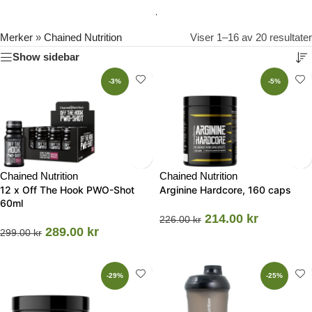
Merker
»
Chained Nutrition
Viser 1–16 av 20 resultater
Show sidebar
-3%
-5%
Chained Nutrition
Chained Nutrition
12 x Off The Hook PWO-Shot
Arginine Hardcore, 160 caps
60ml
214.00
kr
226.00
kr
289.00
kr
299.00
kr
-29%
-25%