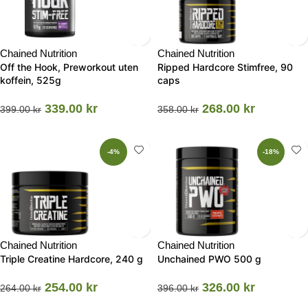
Chained Nutrition
Chained Nutrition
Off the Hook, Preworkout uten
Ripped Hardcore Stimfree, 90
koffein, 525g
caps
339.00
kr
268.00
kr
399.00
kr
358.00
kr
-4%
-18%
Chained Nutrition
Chained Nutrition
Triple Creatine Hardcore, 240 g
Unchained PWO 500 g
254.00
kr
326.00
kr
264.00
kr
396.00
kr