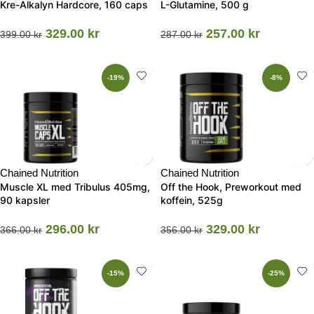
Kre-Alkalyn Hardcore, 160 caps
L-Glutamine, 500 g
329.00
kr
257.00
kr
399.00
kr
287.00
kr
-19%
-8%
Chained Nutrition
Chained Nutrition
Muscle XL med Tribulus 405mg,
Off the Hook, Preworkout med
90 kapsler
koffein, 525g
296.00
kr
329.00
kr
366.00
kr
356.00
kr
-15%
-25%