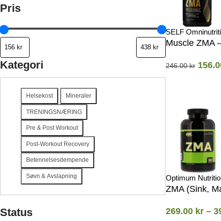
Pris
SELF Omninutrit
Muscle ZMA –
Kategori
156.
246.00
kr
Helsekost
Mineraler
TRENINGSNÆRING
Pre & Post Workout
Post-Workout Recovery
Betennelsesdempende
Søvn & Avslapning
Optimum Nutritio
ZMA (Sink, M
269.00
kr
–
3
Status