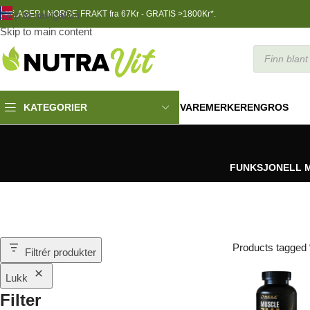
Skip to navigation
LAGER I NORGE
FRAKT fra 67Kr - GRATIS >1800Kr*.
Skip to main content
VAREMERKER
ENGROS
KATEGORIER
FUNKSJONELL 
Products tagged
Filtrér produkter
Lukk
Filter