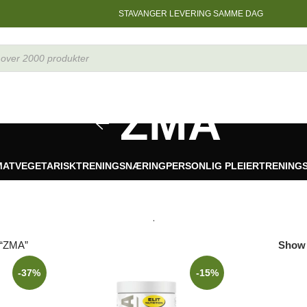
STAVANGER LEVERING SAMME DAG
ZMA
MAT
VEGETARISK
TRENINGSNÆRING
PERSONLIG PLEIER
TRENING
 “ZMA”
Sho
-37%
-15%