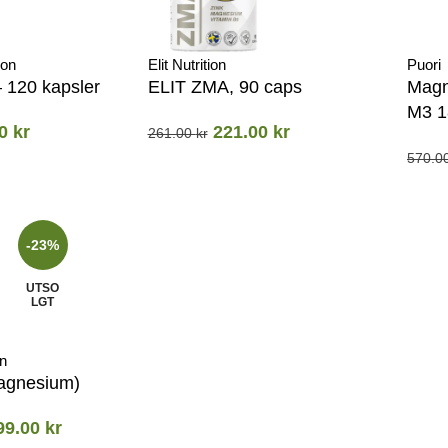
ion
Elit Nutrition
Puori
 120 kapsler
ELIT ZMA, 90 caps
Magn
M3 1
00
kr
221.00
kr
261.00
kr
570.0
-23%
UTSO
LGT
n
agnesium)
99.00
kr