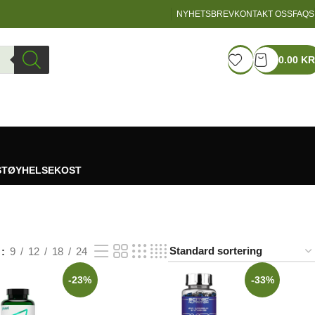
NYHETSBREV
KONTAKT OSS
FAQS
LOGIN / REGISTER
0.00
KR
STØY
HELSEKOST
w
9
12
18
24
-23%
-33%