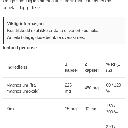
Unngå samtidig inntak med kalsiumrik mat. Ikke overskrid
anbefalt daglig dose.
Viktig informasjon:
Kosttilskudd skal ikke erstatte et variert kosthold.
Anbefalt daglig dose bør ikke overskrides.
Innhold per dose
1
2
% RI (1
Ingrediens
kapsel
kapsler
/ 2)
Magnesium (fra
225
60 / 120
450 mg
magnesiumoksid)
mg
%
150 /
Sink
15 mg
30 mg
300 %
393 /