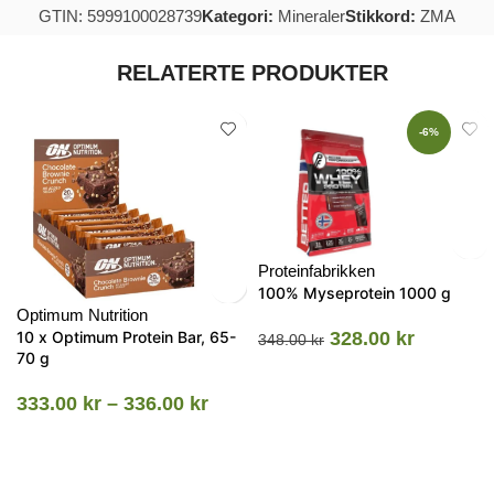
GTIN: 5999100028739
Kategori:
Mineraler
Stikkord:
ZMA
RELATERTE PRODUKTER
-6%
Proteinfabrikken
100% Myseprotein 1000 g
Optimum Nutrition
10 x Optimum Protein Bar, 65-
328.00
kr
348.00
kr
70 g
333.00
kr
–
336.00
kr