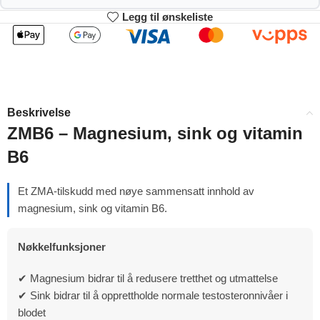
Legg til ønskeliste
2
3-4
198.99
196.98
kr
kr
1%
2%
5-9
10+
192.96
182.91
kr
kr
Beskrivelse
4%
9%
ZMB6 – Magnesium, sink og vitamin
B6
Et ZMA-tilskudd med nøye sammensatt innhold av
magnesium, sink og vitamin B6.
Nøkkelfunksjoner
✔ Magnesium bidrar til å redusere tretthet og utmattelse
✔ Sink bidrar til å opprettholde normale testosteronnivåer i
blodet