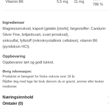
Vitamin B6
5,5 mg
11 mg
786 %
Ingredienser
Magnesiumoksid, kapsel (gelatin [storfe], fargestoffer: Candurin
Silver Fine, briljantsvart, svart jernoksid),
sinksulfat, fyllstoff (mikrokrystallinsk cellulose), vitamin B6
(pyridoksin HCl).
Oppbevaring
Oppbevares tørt og godt lukket.
Øvrig informasjon:
Produktet er beregnet for friske voksne over 18 år.
Rådfør deg med lege før bruk dersom du er gravid, ammer eller bruker
medisiner.
Næringsinnhold
Omtaler (0)