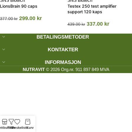
SNS Biotech
SNS Biotech
LionsBrain 90 caps
Testex 250 test amplifier
support 120 kaps
299.00
kr
377.00
kr
337.00
kr
439.00
kr
BETALINGSMETODER
KONTAKTER
INFORMASJON
NUTRAVIT
© 2026 Org.nr. 911 897 849 MVA
ttbutikk
Filtre
Ønskeliste
Kurv