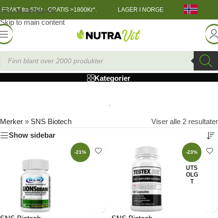
Skip to navigation
FRAKT fra 67Kr - GRATIS >1800Kr*.
LAGER I NORGE
Skip to main content
SNS Biotech
Kategorier
Merker
»
SNS Biotech
Viser alle 2 resultater
Show sidebar
-21%
-23%
UTS
OLG
T