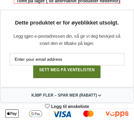
Tomt på lager ( se alternative produkter nedenfor)
Dette produktet er for øyeblikket utsolgt.
Legg igjen e-postadressen din, så gir vi deg beskjed så
snart den er tilbake på lager.
SETT MEG PÅ VENTELISTEN
KJØP FLER – SPAR MER (RABATT)
Legg til ønskeliste
2
3-4
333.63
330.26
kr
kr
1%
2%