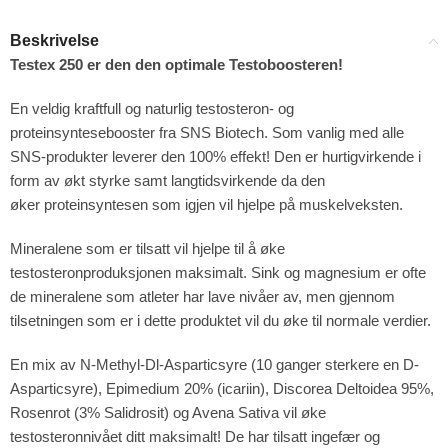
5-9
10+
323.52
306.67
kr
kr
Beskrivelse
4%
9%
Testex 250 er den den optimale Testoboosteren!
En veldig kraftfull og naturlig testosteron- og
proteinsyntesebooster fra SNS Biotech. Som vanlig med alle
SNS-produkter leverer den 100% effekt! Den er hurtigvirkende i
form av økt styrke samt langtidsvirkende da den
øker proteinsyntesen som igjen vil hjelpe på muskelveksten.
Mineralene som er tilsatt vil hjelpe til å øke
testosteronproduksjonen maksimalt. Sink og magnesium er ofte
de mineralene som atleter har lave nivåer av, men gjennom
tilsetningen som er i dette produktet vil du øke til normale verdier.
En mix av N-Methyl-Dl-Asparticsyre (10 ganger sterkere en D-
Asparticsyre), Epimedium 20% (icariin), Discorea Deltoidea 95%,
Rosenrot (3% Salidrosit) og Avena Sativa vil øke
testosteronnivået ditt maksimalt! De har tilsatt ingefær og