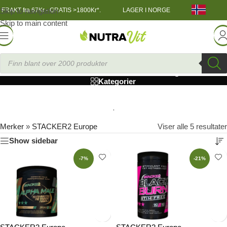
Skip to navigation
FRAKT fra 67Kr - GRATIS >1800Kr*.
LAGER I NORGE
Skip to main content
STACKER2 Europe
Kategorier
Merker
»
STACKER2 Europe
Viser alle 5 resultater
Show sidebar
-7%
-21%