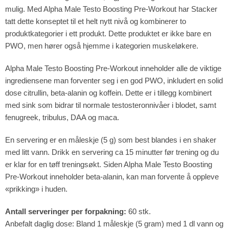
mulig. Med Alpha Male Testo Boosting Pre-Workout har Stacker
tatt dette konseptet til et helt nytt nivå og kombinerer to
produktkategorier i ett produkt. Dette produktet er ikke bare en
PWO, men hører også hjemme i kategorien muskeløkere.
Alpha Male Testo Boosting Pre-Workout inneholder alle de viktige
ingrediensene man forventer seg i en god PWO, inkludert en solid
dose citrullin, beta-alanin og koffein. Dette er i tillegg kombinert
med sink som bidrar til normale testosteronnivåer i blodet, samt
fenugreek, tribulus, DAA og maca.
En servering er en måleskje (5 g) som best blandes i en shaker
med litt vann. Drikk en servering ca 15 minutter før trening og du
er klar for en tøff treningsøkt. Siden Alpha Male Testo Boosting
Pre-Workout inneholder beta-alanin, kan man forvente å oppleve
«prikking» i huden.
Antall serveringer per forpakning:
60 stk.
Anbefalt daglig dose: Bland 1 måleskje (5 gram) med 1 dl vann og