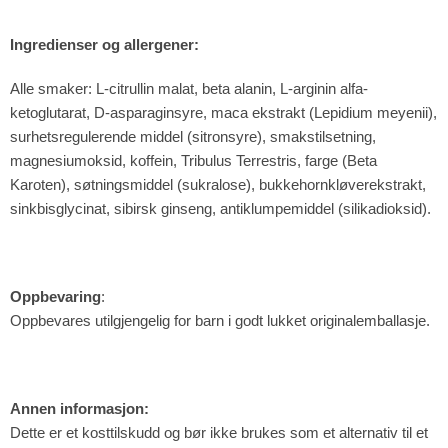
Ingredienser og allergener:
Alle smaker: L-citrullin malat, beta alanin, L-arginin alfa-
ketoglutarat, D-asparaginsyre, maca ekstrakt (Lepidium meyenii),
surhetsregulerende middel (sitronsyre), smakstilsetning,
magnesiumoksid, koffein, Tribulus Terrestris, farge (Beta
Karoten), søtningsmiddel (sukralose), bukkehornkløverekstrakt,
sinkbisglycinat, sibirsk ginseng, antiklumpemiddel (silikadioksid).
Oppbevaring
:
Oppbevares utilgjengelig for barn i godt lukket originalemballasje.
Annen informasjon:
Dette er et kosttilskudd og bør ikke brukes som et alternativ til et