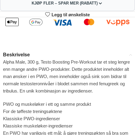
KJØP FLER – SPAR MER (RABATT)
Legg til ønskeliste
2
3-4
395.01
391.02
kr
kr
1%
2%
5-9
10+
383.04
363.09
kr
kr
Beskrivelse
4%
9%
Alpha Male, 300 g, Testo Boosting Pre-Workout tar et steg lengre
enn mange andre PWO-produkter. Dette produktet inneholder alt
man ønsker i en PWO, men inneholder også sink som bidrar til
normale testosteronnivåer i blodet sammen med fenugreek og
tribulus. En unik kombinasjon av ingredienser.
PWO og muskeløker i ett og samme produkt
For de tøffeste treningsøktene
Klassiske PWO-ingredienser
Klassiske muskeløker-ingredienser
En PWO har vanligvis ett mål; å gjøre treningsøkten så bra som