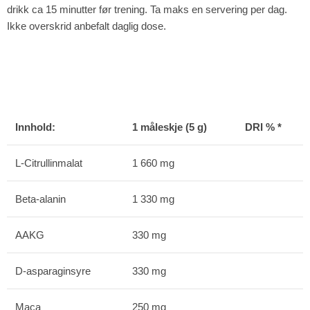
drikk ca 15 minutter før trening. Ta maks en servering per dag.
Ikke overskrid anbefalt daglig dose.
Innhold:
1 måleskje (5 g)
DRI % *
L-Citrullinmalat
1 660 mg
Beta-alanin
1 330 mg
AAKG
330 mg
D-asparaginsyre
330 mg
Maca
250 mg