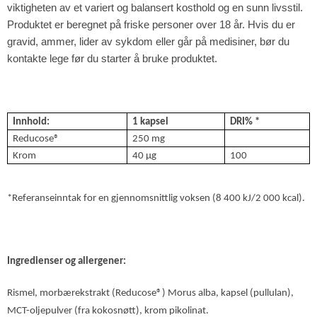
viktigheten av et variert og balansert kosthold og en sunn livsstil.
Produktet er beregnet på friske personer over 18 år. Hvis du er
gravid, ammer, lider av sykdom eller går på medisiner, bør du
kontakte lege før du starter å bruke produktet.
Innhold:
1 kapsel
DRI% *
Reducose®
250 mg
Krom
40 μg
100
*Referanseinntak for en gjennomsnittlig voksen (8 400 kJ/2 000 kcal).
Ingredienser og allergener:
Rismel, morbærekstrakt (Reducose®) Morus alba, kapsel (pullulan),
MCT-oljepulver (fra kokosnøtt), krom pikolinat.