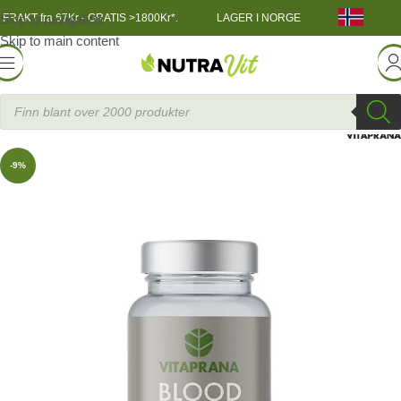
Skip to navigation
FRAKT fra 67Kr - GRATIS >1800Kr*.
LAGER I NORGE
Skip to main content
Helsekost
»
Blood sugar Support, 30 kapslar
-9%