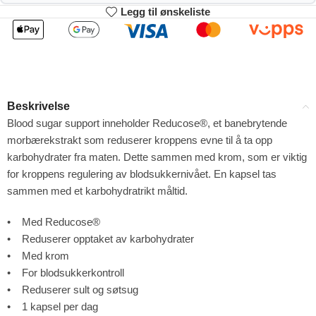
Legg til ønskeliste
2
3-4
309.87
306.74
kr
kr
1%
2%
5-9
10+
300.48
284.83
kr
kr
Beskrivelse
4%
9%
Blood sugar support inneholder Reducose®, et banebrytende
morbærekstrakt som reduserer kroppens evne til å ta opp
karbohydrater fra maten. Dette sammen med krom, som er viktig
for kroppens regulering av blodsukkernivået. En kapsel tas
sammen med et karbohydratrikt måltid.
• Med Reducose®
• Reduserer opptaket av karbohydrater
• Med krom
• For blodsukkerkontroll
• Reduserer sult og søtsug
• 1 kapsel per dag