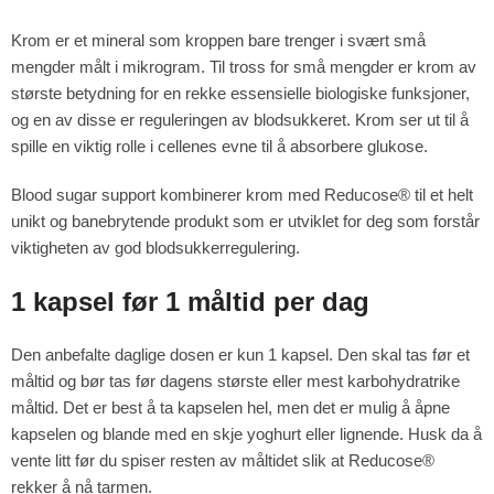
Krom er et mineral som kroppen bare trenger i svært små
mengder målt i mikrogram. Til tross for små mengder er krom av
største betydning for en rekke essensielle biologiske funksjoner,
og en av disse er reguleringen av blodsukkeret. Krom ser ut til å
spille en viktig rolle i cellenes evne til å absorbere glukose.
Blood sugar support kombinerer krom med Reducose® til et helt
unikt og banebrytende produkt som er utviklet for deg som forstår
viktigheten av god blodsukkerregulering.
1 kapsel før 1 måltid per dag
Den anbefalte daglige dosen er kun 1 kapsel. Den skal tas før et
måltid og bør tas før dagens største eller mest karbohydratrike
måltid. Det er best å ta kapselen hel, men det er mulig å åpne
kapselen og blande med en skje yoghurt eller lignende. Husk da å
vente litt før du spiser resten av måltidet slik at Reducose®
rekker å nå tarmen.