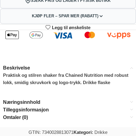
SJEKK PRIS OG LAGER I FYSISK BUTIKK
KJØP FLER – SPAR MER (RABATT)
Legg til ønskeliste
2
3-4
58.41
57.82
kr
kr
1%
2%
5-9
10+
56.64
53.69
kr
kr
Beskrivelse
4%
9%
Praktisk og stilren shaker fra Chained Nutrition med robust
lokk, smidig skruvkork og logo-trykk. Drikke flaske
Næringsinnhold
Tilleggsinformasjon
Omtaler (0)
GTIN: 7340028813071
Kategori:
Drikke