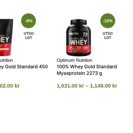
-9%
-10%
UTSO
UTSO
LGT
LGT
trition
Optimum Nutrition
y Gold Standard 450
100% Whey Gold Standard
Myseprotein 2273 g
02.00
kr
1,031.00
kr
–
1,149.00
kr