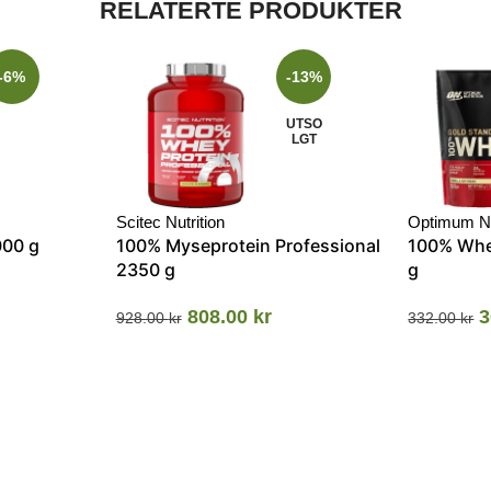
RELATERTE PRODUKTER
-6%
-13%
UTSO
LGT
Scitec Nutrition
Optimum Nu
000 g
100% Myseprotein Professional
100% Whe
2350 g
g
808.00
kr
3
928.00
kr
332.00
kr