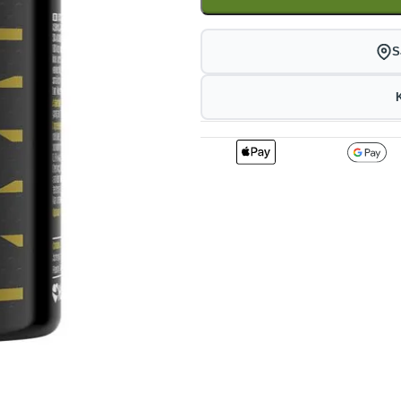
S
2
279.18
2
kr
1%