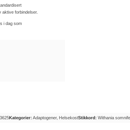
tandardisert
aktive forbindelser.
es i dag som
3625
Kategorier:
Adaptogener
,
Helsekost
Stikkord:
Withania somnif