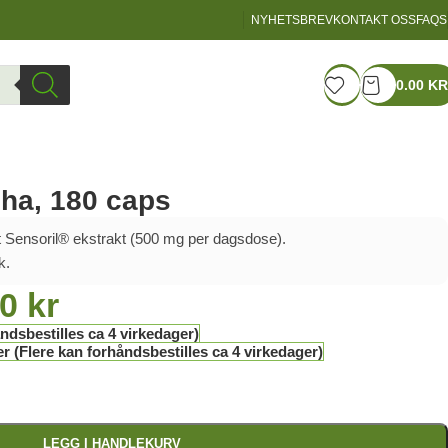
NYHETSBREV
KONTAKT OSS
FAQS
LOGIN / REGISTER
0.00
KR
ha, 180 caps
Sensoril® ekstrakt (500 mg per dagsdose).
k.
00
kr
ndsbestilles ca 4 virkedager)
r (Flere kan forhåndsbestilles ca 4 virkedager)
LEGG I HANDLEKURV