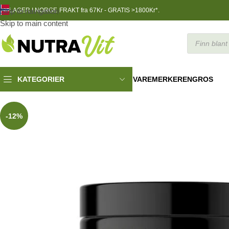
Skip to navigation
LAGER I NORGE
FRAKT fra 67Kr - GRATIS >1800Kr*.
Skip to main content
VAREMERKER
ENGROS
KATEGORIER
Helsekost
»
Adaptogener
»
Epic Ashwagandha, 180 caps
-12%