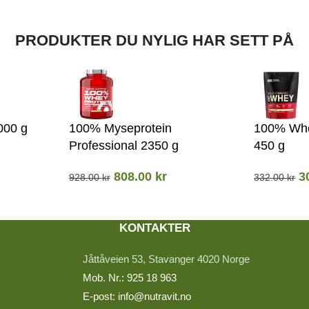
PRODUKTER DU NYLIG HAR SETT PÅ
000 g
100% Myseprotein
100% Whe
Professional 2350 g
450 g
808.00
kr
3
928.00
kr
332.00
kr
KONTAKTER
Jåttåveien 53, Stavanger 4020 Norge
Mob. Nr.: 925 18 963
E-post: info@nutravit.no