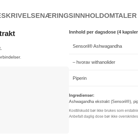
ESKRIVELSE
NÆRINGSINNHOLD
OMTALER 
rakt
Innhold per dagsdose (4 kapsler
Sensoril® Ashwagandha
.
rbindelser.
– hvorav withanolider
Piperin
Ingredienser:
Ashwagandha ekstrakt (Sensoril®), pip
Kosttilskudd bør ikke brukes som erstatning
Anbefalt daglig dose bør ikke overskrides