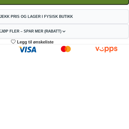
JEKK PRIS OG LAGER I FYSISK BUTIKK
KJØP FLER – SPAR MER (RABATT)
Legg til ønskeliste
3-4
5-9
10+
76.36
270.72
256.62
kr
kr
kr
2%
4%
9%