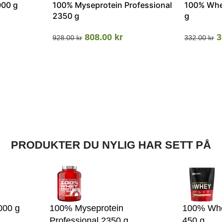
000 g
100% Myseprotein Professional
100% Whe
2350 g
g
808.00
kr
3
928.00
kr
332.00
kr
PRODUKTER DU NYLIG HAR SETT PÅ
000 g
100% Myseprotein
100% Whe
Professional 2350 g
450 g