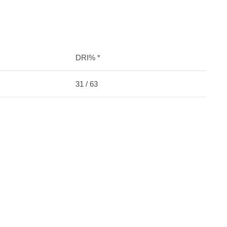
DRI% *
31 / 63