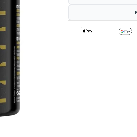
2
161.37
1
kr
1%