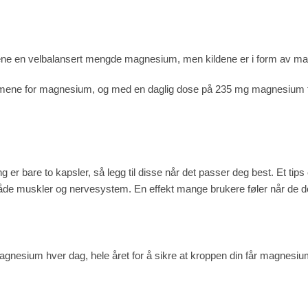
pslene en velbalansert mengde magnesium, men kildene er i form av m
rmene for magnesium, og med en daglig dose på 235 mg magnesium får
 er bare to kapsler, så legg til disse når det passer deg best. Et 
de muskler og nervesystem. En effekt mange brukere føler når de d
gnesium hver dag, hele året for å sikre at kroppen din får magnesiumet