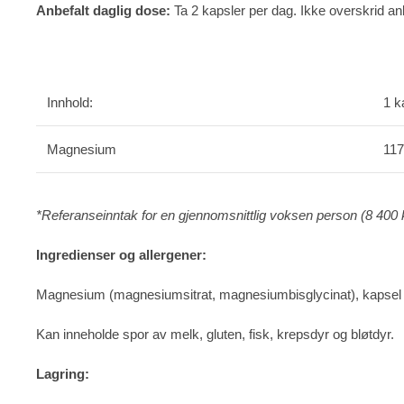
Anbefalt daglig dose:
Ta 2 kapsler per dag. Ikke overskrid anb
Innhold:
1 k
Magnesium
117
*Referanseinntak for en gjennomsnittlig voksen person (8 400 
Ingredienser og allergener:
Magnesium (magnesiumsitrat, magnesiumbisglycinat), kapsel (g
Kan inneholde spor av melk, gluten, fisk, krepsdyr og bløtdyr.
Lagring: