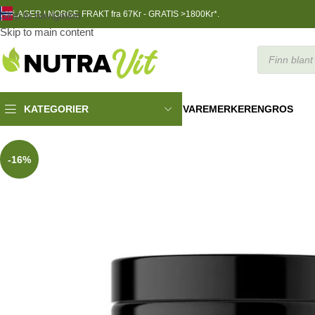
Skip to navigation
LAGER I NORGE
FRAKT fra 67Kr - GRATIS >1800Kr*.
Skip to main content
VAREMERKER
ENGROS
KATEGORIER
Helsekost
»
Epic Magnesium, 120 caps
-16%