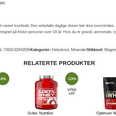
let.
et variert kosthold. Den anbefalte daglige dosen bør ikke overskrides
beregnet på friske personer over 18 år. Hvis du er gravid, ammende, sy
: 7350132943595
Kategorier:
Helsekost
,
Mineraler
Stikkord:
Magne
RELATERTE PRODUKTER
-6%
-13%
UTSO
LGT
Scitec Nutrition
Optimum Nu