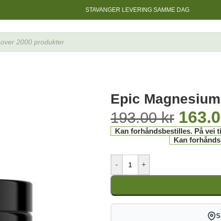
STAVANGER LEVERING SAMME DAG
Epic Magnesium
163.
193.00
kr
Kan forhåndsbestilles. På vei ti
Kan forhåndsbe
-
+
S