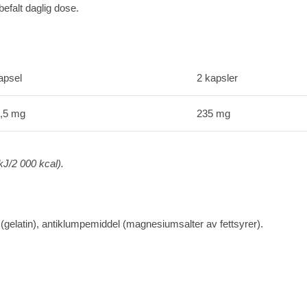
efalt daglig dose.
apsel
2 kapsler
,5 mg
235 mg
kJ/2 000 kcal).
elatin), antiklumpemiddel (magnesiumsalter av fettsyrer).