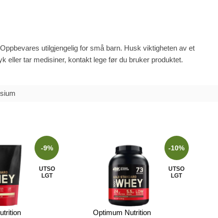
. Oppbevares utilgjengelig for små barn. Husk viktigheten av et
k eller tar medisiner, kontakt lege før du bruker produktet.
sium
-9%
-10%
UTSO
UTSO
LGT
LGT
trition
Optimum Nutrition