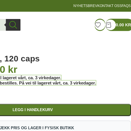
NYHETSBREV
KONTAKT OSS
FAQS
LOGIN / REGISTER
0.00
KR
, 120 caps
00
kr
l lageret vårt, ca. 3 virkedager.
stilles. På vei til lageret vårt, ca. 3 virkedager.
LEGG I HANDLEKURV
JEKK PRIS OG LAGER I FYSISK BUTIKK