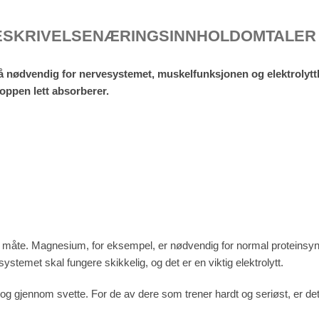
ESKRIVELSE
NÆRINGSINNHOLD
OMTALER 
så nødvendig for nervesystemet, muskelfunksjonen og elektrolyt
roppen lett absorberer.
 måte. Magnesium, for eksempel, er nødvendig for normal proteinsyn
emet skal fungere skikkelig, og det er en viktig elektrolytt.
 gjennom svette. For de av dere som trener hardt og seriøst, er det 