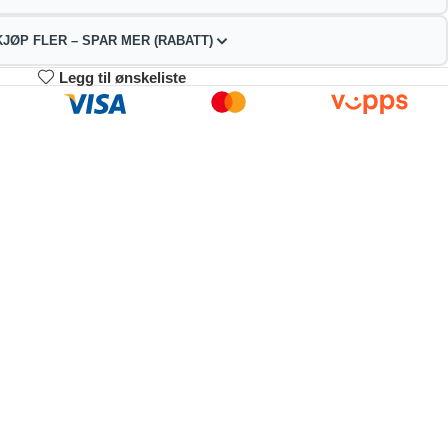
KJØP FLER – SPAR MER (RABATT)
Legg til ønskeliste
3-4
5-9
10+
59.74
156.48
148.33
kr
kr
kr
2%
4%
9%