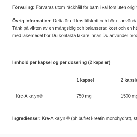
Förvaring:
Förvaras utom räckhåll för barn i väl försluten origi
Övrig information:
Detta är ett kosttillskott och bör ej anvä
Tänk på vikten av en mångsidig och balanserad kost och en häl
med läkemedel bör Du kontakta läkare innan Du använder pro
Innhold per kapsel og per dosering (2 kapsler)
1 kapsel
2 kapsl
Kre-Alkalyn®
750 mg
1500 m
Ingredienser:
Kre-Alkalyn ® (ph bufret kreatin monohydrat), sto