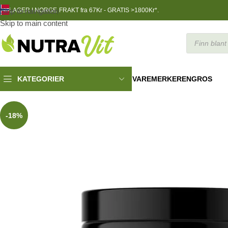
Skip to navigation
LAGER I NORGE
FRAKT fra 67Kr - GRATIS >1800Kr*.
Skip to main content
VAREMERKER
ENGROS
KATEGORIER
TRENINGSNÆRING
»
Kre-Alkalyn Hardcore, 160 caps
-18%