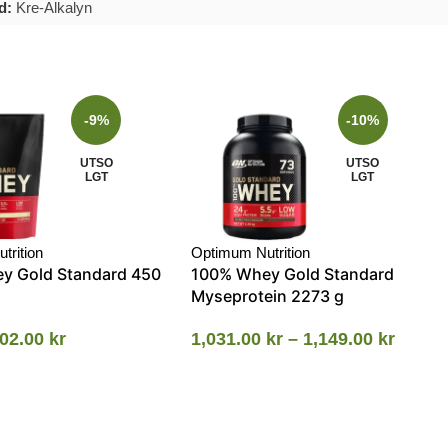
d:
Kre-Alkalyn
-9%
-10%
UTSO
UTSO
LGT
LGT
trition
Optimum Nutrition
y Gold Standard 450
100% Whey Gold Standard
Myseprotein 2273 g
02.00
kr
1,031.00
kr
–
1,149.00
kr