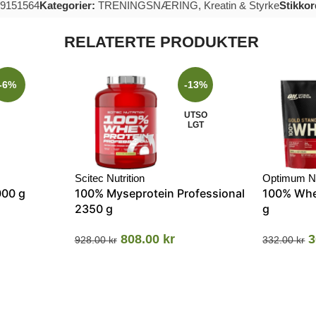
49151564
Kategorier:
TRENINGSNÆRING
,
Kreatin & Styrke
Stikkor
RELATERTE PRODUKTER
-6%
-13%
UTSO
LGT
Scitec Nutrition
Optimum Nu
000 g
100% Myseprotein Professional
100% Whe
2350 g
g
808.00
kr
3
928.00
kr
332.00
kr