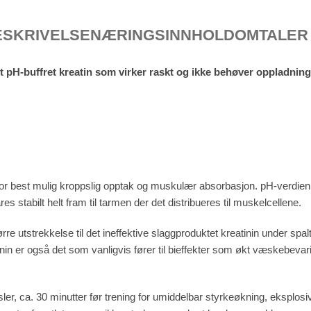
ESKRIVELSE
NÆRINGSINNHOLD
OMTALER 
t pH-buffret kreatin som virker raskt og ikke behøver oppladning
for best mulig kroppslig opptak og muskulær absorbasjon. pH-verdien
s stabilt helt fram til tarmen der det distribueres til muskelcellene.
e utstrekkelse til det ineffektive slaggproduktet kreatinin under spalt
n er også det som vanligvis fører til bieffekter som økt væskebevari
er, ca. 30 minutter før trening for umiddelbar styrkeøkning, eksplosi