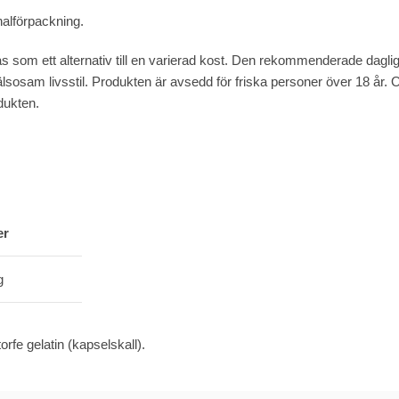
nalförpackning.
ndas som ett alternativ till en varierad kost. Den rekommenderade dagl
sosam livsstil. Produkten är avsedd för friska personer över 18 år.
dukten.
er
g
rfe gelatin (kapselskall).