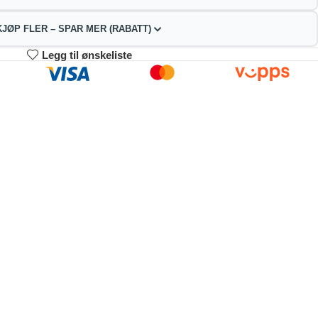
KJØP FLER – SPAR MER (RABATT)
Legg til ønskeliste
3-4
5-9
10+
22.42
315.84
299.39
kr
kr
kr
2%
4%
9%