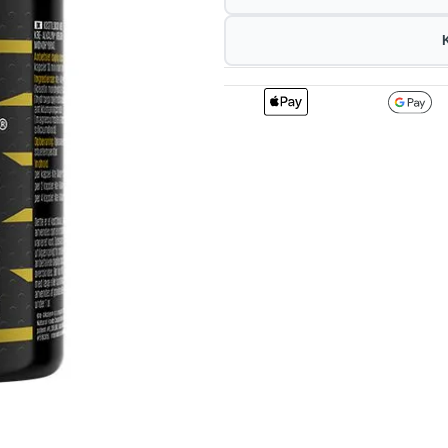
2
325.71
3
kr
1%