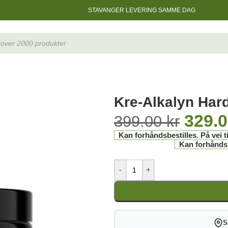
STAVANGER LEVERING SAMME DAG
Kre-Alkalyn Har
329.
399.00
kr
Kan forhåndsbestilles. På vei ti
Kan forhåndsbe
-
+
S