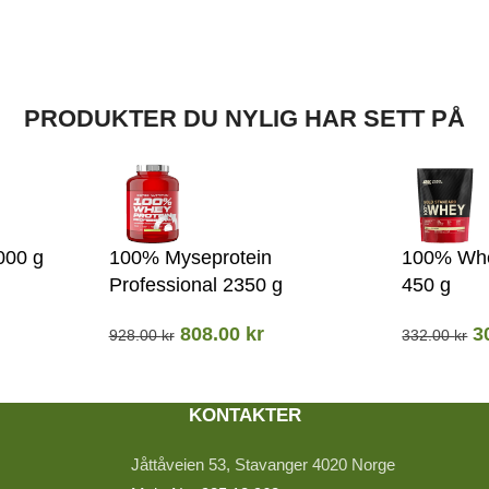
PRODUKTER DU NYLIG HAR SETT PÅ
000 g
100% Myseprotein
100% Whe
Professional 2350 g
450 g
808.00
kr
3
928.00
kr
332.00
kr
KONTAKTER
Jåttåveien 53, Stavanger 4020 Norge