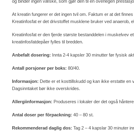
og binder ingen væske, som gjør den til en overlegen prestasjo
At kreatin fungerer er det ingen tvil om. Faktum er at det finn
Kreatinfosfat er det drivstoffet musklene bruker ved anaerob, ek
Kreatinfosfat er den fjerde største bestanddelen i muskelvev 
kreatinfosfatdepåer fylles til bredden.
Anbefalt dosering:
Innta 2-4 kapsler 30 minutter før fysisk akti
Antall porsjoner per boks:
80/40.
Informasjon:
Dette er et kosttillskudd og kan ikke erstatte en 
Dagsinntaket bør ikke overskrides.
Allergiinformasjon:
Produseres i lokaler der det også håntere
Antal doser per förpackning:
40 – 80 st.
Rekommenderad daglig dos:
Tag 2 – 4 kapslar 30 minuter i