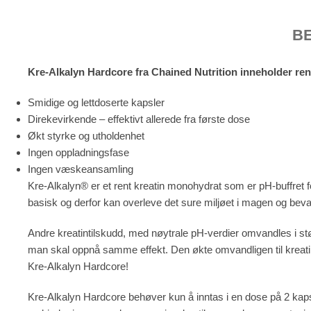
B
Kre-Alkalyn Hardcore fra Chained Nutrition inneholder ren
Smidige og lettdoserte kapsler
Direkevirkende – effektivt allerede fra første dose
Økt styrke og utholdenhet
Ingen oppladningsfase
Ingen væskeansamling
Kre-Alkalyn® er et rent kreatin monohydrat som er pH-buffret 
basisk og derfor kan overleve det sure miljøet i magen og bevare
Andre kreatintilskudd, med nøytrale pH-verdier omvandles i størr
man skal oppnå samme effekt. Den økte omvandligen til kreatini
Kre-Alkalyn Hardcore!
Kre-Alkalyn Hardcore behøver kun å inntas i en dose på 2 kapsl