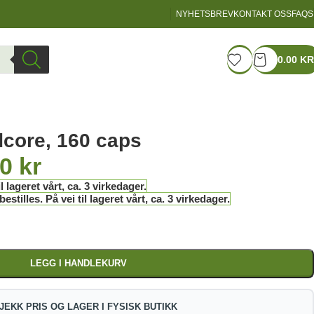
NYHETSBREV
KONTAKT OSS
FAQS
LOGIN / REGISTER
0.00
KR
dcore, 160 caps
00
kr
l lageret vårt, ca. 3 virkedager.
stilles. På vei til lageret vårt, ca. 3 virkedager.
LEGG I HANDLEKURV
JEKK PRIS OG LAGER I FYSISK BUTIKK