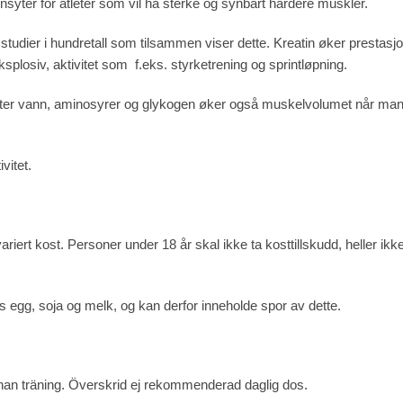
nsyter for atleter som vil ha sterke og synbart hardere muskler.
es studier i hundretall som tilsammen viser dette. Kreatin øker presta
splosiv, aktivitet som f.eks. styrketrening og sprintløpning.
etter vann, aminosyrer og glykogen øker også muskelvolumet når man t
vitet.
variert kost. Personer under 18 år skal ikke ta kosttillskudd, heller i
s egg, soja og melk, og kan derfor inneholde spor av dette.
nnan träning. Överskrid ej rekommenderad daglig dos.