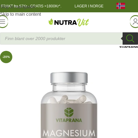
Skip to navigation
FRAKT fra 67Kr - GRATIS >1800Kr*.
LAGER I NORGE
Skip to main content
Helsekost
»
Magnesium Citrate 125 mg, 100 kapsler
-20%