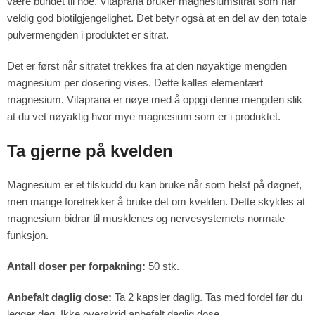
være bundet til noe. Vitaprana bruker magnesiumsitrat som har
veldig god biotilgjengelighet. Det betyr også at en del av den totale
pulvermengden i produktet er sitrat.
Det er først når sitratet trekkes fra at den nøyaktige mengden
magnesium per dosering vises. Dette kalles elementært
magnesium. Vitaprana er nøye med å oppgi denne mengden slik
at du vet nøyaktig hvor mye magnesium som er i produktet.
Ta gjerne på kvelden
Magnesium er et tilskudd du kan bruke når som helst på døgnet,
men mange foretrekker å bruke det om kvelden. Dette skyldes at
magnesium bidrar til musklenes og nervesystemets normale
funksjon.
Antall doser per forpakning:
50 stk.
Anbefalt daglig dose:
Ta 2 kapsler daglig. Tas med fordel før du
legger deg. Ikke overskrid anbefalt daglig dose