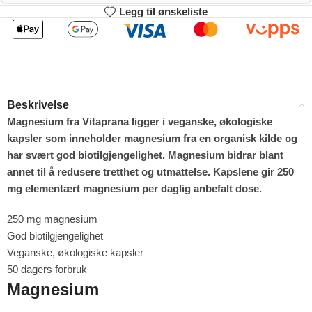
Legg til ønskeliste
2
3-4
123.75
122.50
kr
kr
1%
2%
5-9
10+
120.00
113.75
kr
kr
Beskrivelse
4%
9%
Magnesium fra Vitaprana ligger i veganske, økologiske
kapsler som inneholder magnesium fra en organisk kilde og
har svært god biotilgjengelighet. Magnesium bidrar blant
annet til å redusere tretthet og utmattelse. Kapslene gir 250
mg elementært magnesium per daglig anbefalt dose.
250 mg magnesium
God biotilgjengelighet
Veganske, økologiske kapsler
50 dagers forbruk
Magnesium