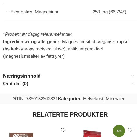
– Elementært Magnesium
250 mg (66,7%*)
*
Prosent av daglig referanseinntak
Ingredienser og allergener:
Magnesiumsitrat, vegansk kapsel
(hydroksypropylmetylcellulose), antiklumpemiddel
(magnesiumsalter av fettsyrer).
Næringsinnhold
Omtaler (0)
GTIN: 7350132942321
Kategorier:
Helsekost
,
Mineraler
RELATERTE PRODUKTER
-6%