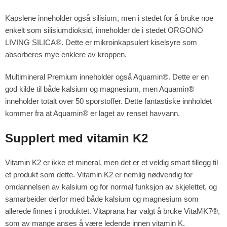
Kapslene inneholder også silisium, men i stedet for å bruke noe
enkelt som silisiumdioksid, inneholder de i stedet ORGONO
LIVING SILICA®. Dette er mikroinkapsulert kiselsyre som
absorberes mye enklere av kroppen.
Multimineral Premium inneholder også Aquamin®. Dette er en
god kilde til både kalsium og magnesium, men Aquamin®
inneholder totalt over 50 sporstoffer. Dette fantastiske innholdet
kommer fra at Aquamin® er laget av renset havvann.
Supplert med vitamin K2
Vitamin K2 er ikke et mineral, men det er et veldig smart tillegg til
et produkt som dette. Vitamin K2 er nemlig nødvendig for
omdannelsen av kalsium og for normal funksjon av skjelettet, og
samarbeider derfor med både kalsium og magnesium som
allerede finnes i produktet. Vitaprana har valgt å bruke VitaMK7®,
som av mange anses å være ledende innen vitamin K.