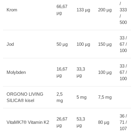
/
66,67
Krom
133 µg
200 µg
333
µg
/
500
33 /
Jod
50 µg
100 µg
150 µg
67 /
100
33 /
16,67
33,3
Molybden
100 µg
67 /
µg
µg
100
ORGONO LIVING
2,5
5 mg
7,5 mg
SILICA® kisel
mg
36 /
26,67
53,3
VitaMK7® Vitamin K2
80 µg
71 /
µg
µg
107