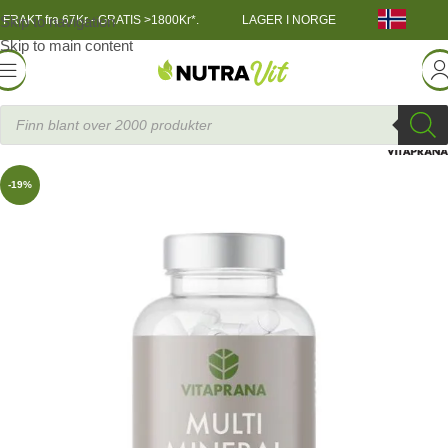
Skip to navigation
FRAKT fra 67Kr - GRATIS >1800Kr*.
LAGER I NORGE
Skip to main content
Helsekost
»
Multimineral Premium, 100 caps
-19%