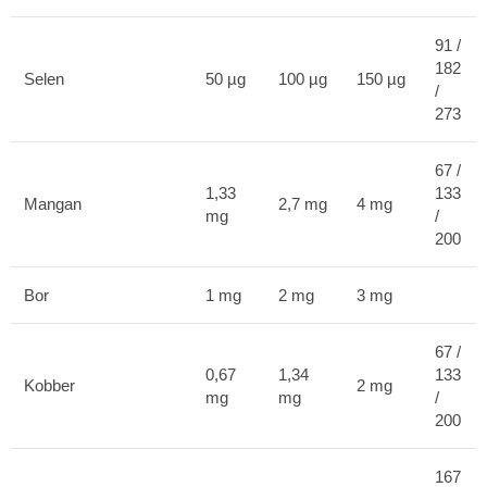
91 /
182
Selen
50 µg
100 µg
150 µg
/
273
67 /
1,33
133
Mangan
2,7 mg
4 mg
mg
/
200
Bor
1 mg
2 mg
3 mg
67 /
0,67
1,34
133
Kobber
2 mg
mg
mg
/
200
167