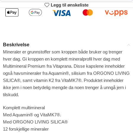
Legg til ønskeliste
2
3-4
166.32
164.64
kr
kr
1%
2%
5-9
10+
161.28
152.88
kr
kr
Beskrivelse
4%
9%
Mineraler er grunnstoffer som kroppen både bruker og trenger
hver dag. Gi kroppen en komplett mineralprofil hver dag med
Multimineral Premium fra Vitaprana. Disse kapslene inneholder
også havsmineraler fra Aquamin®, silisium fra ORGONO LIVING
SILICA®, samt vitamin K2 fra VitaMK7®. Produktet inneholder
ikke jern i noen betydelig mengde da noen trenger å unngå jern i
tilskudd.
Komplett multimineral
Med Aquamin® og VitaMK7®.
Med ORGONO LIVING SILICA®
12 forskjellige mineraler