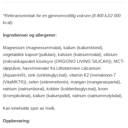
*Referanseinntak for en gjennomsnittlig voksen (8 400 kJ/2 000
kcal).
Ingredienser og allergener:
Magnesium (magnesiummalat), kalium (kaliumklorid),
vegetabilsk kapsel (pullulan), kalsium (kalsiummalat), silisium
(mikroinkapsulert kiselsyre (ORGONO LIVING SILICA®)), MCT-
oljepulver, havsmineraler fra Lithotamnion calcareum
(Aquamin®), sink (sinkbisglycinat), vitamin K2 (menakinon-7
(VitaMK7®)), selen (selenmetionin), mangan (manganaspartat),
natrium (natriumborat), kobber (kobberbisglycinat), krom
(krompikolinat), kalium (kaliumjodid), natrium (natriummolybdat).
Kan inneholde spor av melk.
Oppbevaring: