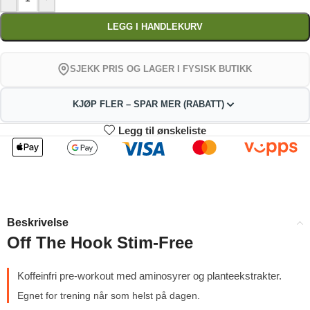
LEGG I HANDLEKURV
SJEKK PRIS OG LAGER I FYSISK BUTIKK
KJØP FLER – SPAR MER (RABATT)
Legg til ønskeliste
2
3-4
335.61
332.22
kr
kr
1%
2%
5-9
10+
325.44
308.49
kr
kr
Beskrivelse
4%
9%
Off The Hook Stim-Free
Koffeinfri pre-workout med aminosyrer og planteekstrakter.
Egnet for trening når som helst på dagen.