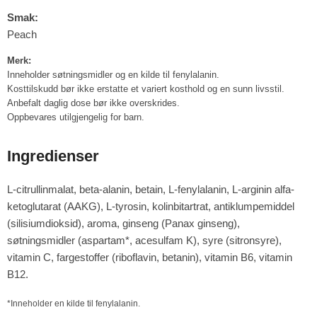
Smak:
Peach
Merk:
Inneholder søtningsmidler og en kilde til fenylalanin.
Kosttilskudd bør ikke erstatte et variert kosthold og en sunn livsstil.
Anbefalt daglig dose bør ikke overskrides.
Oppbevares utilgjengelig for barn.
Ingredienser
L-citrullinmalat, beta-alanin, betain, L-fenylalanin, L-arginin alfa-
ketoglutarat (AAKG), L-tyrosin, kolinbitartrat, antiklumpemiddel
(silisiumdioksid), aroma, ginseng (Panax ginseng),
søtningsmidler (aspartam*, acesulfam K), syre (sitronsyre),
vitamin C, fargestoffer (riboflavin, betanin), vitamin B6, vitamin
B12.
*Inneholder en kilde til fenylalanin.